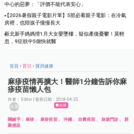
中心的惡夢：「評價不能代表安心」
【2026暑假親子電影片單】5部必看親子電影：在冷氣
房裡，也陪孩子慢慢長大
新北新手媽媽揹1月大女嬰墜樓，疑似產後憂鬱！莫輕
忽，9症狀中5個快就醫
首頁
育兒
寶貝健康
麻疹疫情再擴大！醫師1分鐘告訴你麻
疹疫苗懶人包
作者： Editor | 發表日期：2018-04-25
收藏
分享
關鍵字：
麻疹
、
麻疹疫苗
、
沖繩
、
自費疫苗
、
旅遊門診
、
群
聚感染