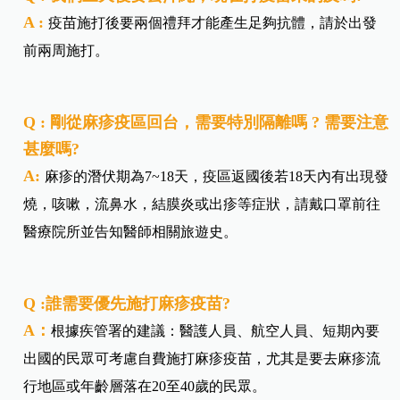
A :
疫苗施打後要兩個禮拜才能產生足夠抗體，請於出發
前兩周施打。
Q : 剛從麻疹疫區回台，需要特別隔離嗎 ? 需要注意
甚麼嗎?
A:
麻疹的潛伏期為7~18天，疫區返國後若18天內有出現發
燒，咳嗽，流鼻水，結膜炎或出疹等症狀，請戴口罩前往
醫療院所並告知醫師相關旅遊史。
Q :誰需要優先施打麻疹疫苗?
A：
根據疾管署的建議：醫護人員、航空人員、短期內要
出國的民眾可考慮自費施打麻疹疫苗，尤其是要去麻疹流
行地區或年齡層落在20至40歲的民眾。