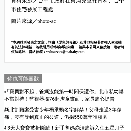
資料來源／台中市政府社會局兒童托育科、台中
市住宅發展工程處
圖片來源／photo-ac
*本網站所發表之文章，均由《嬰兒與母親》及其他相關著作權人依法擁
有其法律權益，若欲引用或轉載網站內容， 請與本公司來信接洽，違者將
依法處理。聯絡信箱：
webservice@mababy.com
你也可能喜歡
「寶貝對不起，爸媽沒能第一時間保護你」北市私幼爆
不當對待！監視器揭76起虐童畫面，家長痛心提告
新北割頸案受害少年楊承勳名字解禁！父母走過3年傷
痛，沒有等到真正的公道，仍捐550萬守護校園
13天大寶寶被折斷腿！新手爸媽崩潰痛訴入住五星月子