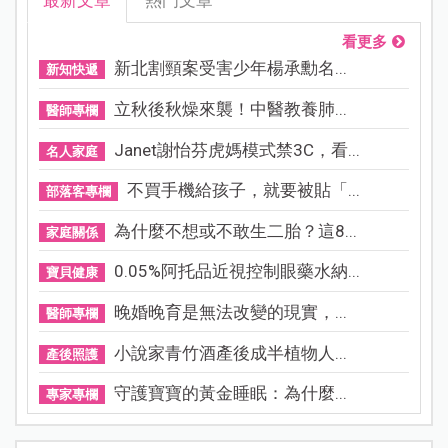
最新文章
熱門文章
看更多
新北割頸案受害少年楊承勳名...
新知快遞
立秋後秋燥來襲！中醫教養肺...
醫師專欄
Janet謝怡芬虎媽模式禁3C，看...
名人家庭
不買手機給孩子，就要被貼「...
部落客專欄
為什麼不想或不敢生二胎？這8...
家庭關係
0.05%阿托品近視控制眼藥水納...
寶貝健康
晚婚晚育是無法改變的現實，...
醫師專欄
小說家青竹酒產後成半植物人...
產後照護
守護寶寶的黃金睡眠：為什麼...
專家專欄