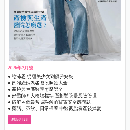
2026年7月號
● 謝沛恩 從甜美少女到優雅媽媽
● 剖婦產媽媽各階段照護大全
● 產檢與生產醫院怎麼選？
● 好醫師５大檢驗標準 選對醫院是風險管理
● 破解４個最常被誤解的寶寶安全感問題
● 藥膳、茶飲、日常保養 中醫觀點看產後掉髮
雜誌訂閱