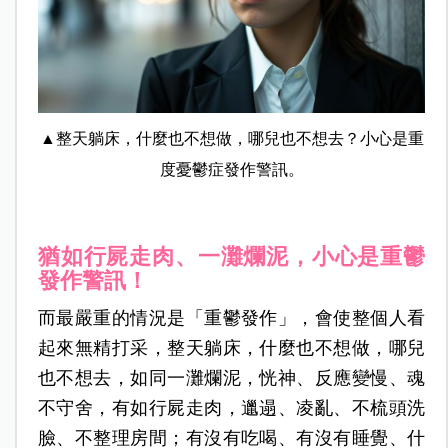
▲整天躺床，什麼也不想做，哪兒也不想去？小心是重
度憂鬱症發作警訊。
猶如行屍走肉、一灘爛泥，小心是重鬱
發作警訊！
而最嚴重的情況是「重鬱發作」，會使整個人看
起來無精打采，整天躺床，什麼也不想做，哪兒
也不想去，如同一灘爛泥，恍神、反應變慢、魂
不守舍，有如行屍走肉，邋遢、凌亂、不梳頭洗
臉、不整理房間；有沒有吃喝、有沒有睡覺、什