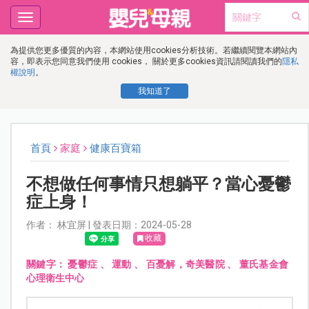
Toggle
navigation
為提供您更多優質的內容，本網站使用cookies分析技術。若繼續閱覽本網站內
容，即表示您同意我們使用 cookies， 關於更多cookies資訊請閱讀我們的
隱私
權說明
。
我知道了
首頁
家庭
健康百寶箱
不想做任何事情只想躺平？當心憂鬱
症上身！
作者： 林宜屏 | 發表日期：2024-05-28
收藏
關鍵字：
憂鬱症
、
運動
、
百憂解，奇美醫院
、
董氏基金會
心理衛生中心