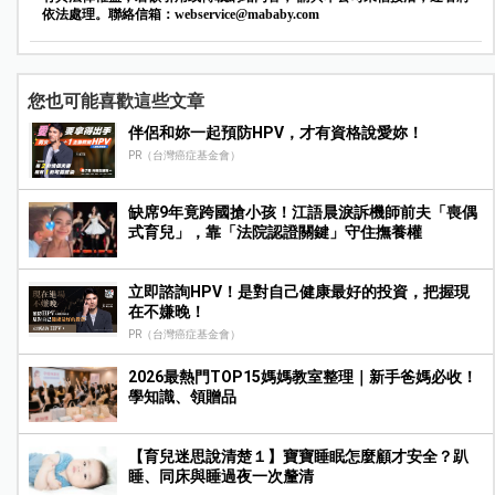
依法處理。聯絡信箱：
webservice@mababy.com
您也可能喜歡這些文章
伴侶和妳一起預防HPV，才有資格說愛妳！
PR（台灣癌症基金會）
缺席9年竟跨國搶小孩！江語晨淚訴機師前夫「喪偶
式育兒」，靠「法院認證關鍵」守住撫養權
立即諮詢HPV！是對自己健康最好的投資，把握現
在不嫌晚！
PR（台灣癌症基金會）
2026最熱門TOP15媽媽教室整理｜新手爸媽必收！
學知識、領贈品
【育兒迷思說清楚１】寶寶睡眠怎麼顧才安全？趴
睡、同床與睡過夜一次釐清