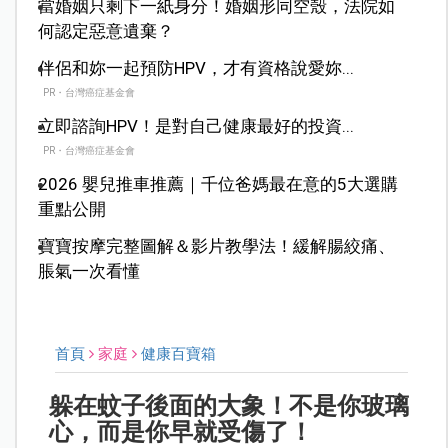
當婚姻只剩下一紙身分！婚姻形同空殼，法院如
何認定惡意遺棄？
伴侶和妳一起預防HPV，才有資格說愛妳...
PR・台灣癌症基金會
立即諮詢HPV！是對自己健康最好的投資...
PR・台灣癌症基金會
2026 嬰兒推車推薦｜千位爸媽最在意的5大選購
重點公開
寶寶按摩完整圖解＆影片教學法！緩解腸絞痛、
脹氣一次看懂
首頁
家庭
健康百寶箱
躲在蚊子後面的大象！不是你玻璃
心，而是你早就受傷了！