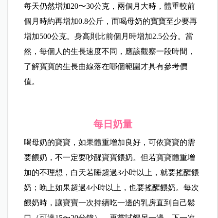
每天仍然增加20〜30公克，兩個月大時，體重較前
個月時約再增加0.8公斤，而喝母奶的寶寶至少要再
增加500公克。身高則比前個月時增加2.5公分。當
然，每個人的生長速度不同，應該觀察一段時間，
了解寶寶的生長曲線落在哪個範圍才具有參考價
值。
每日奶量
喝母奶的寶寶，如果體重增加良好，可依寶寶的需
要餵奶，不一定要吵醒寶寶餵奶。但若寶寶體重增
加的不理想，白天若睡超過3小時以上，就要搖醒餵
奶；晚上如果超過4小時以上，也要搖醒餵奶。每次
餵奶時，讓寶寶一次持續吃一邊的乳房直到自己鬆
口（可達15〜20分鐘），再嘗試餵另一邊，下一次