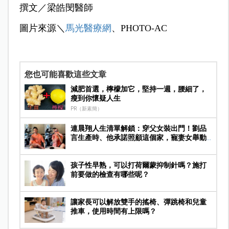
撰文／梁皓閔醫師
圖片來源＼
馬光醫療網
、PHOTO-AC
您也可能喜歡這些文章
減肥首選，檸檬加它，堅持一週，腰細了，
瘦到你懷疑人生
PR（新素簡）
連晨翔人生清單解鎖：穿父女裝出門！劉品
言生產時、他承諾照顧這個家，寵妻女舉動
曝光
孩子性早熟，可以打荷爾蒙抑制針嗎？施打
前要做的檢查有哪些呢？
讓家長可以解放雙手的搖椅、彈跳椅和兒童
推車，使用時間有上限嗎？