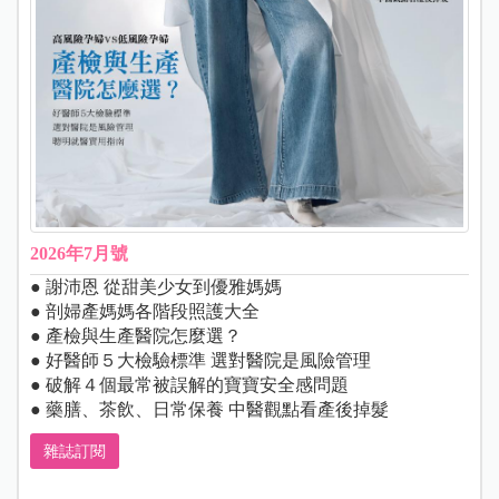
2026年7月號
● 謝沛恩 從甜美少女到優雅媽媽
● 剖婦產媽媽各階段照護大全
● 產檢與生產醫院怎麼選？
● 好醫師５大檢驗標準 選對醫院是風險管理
● 破解４個最常被誤解的寶寶安全感問題
● 藥膳、茶飲、日常保養 中醫觀點看產後掉髮
雜誌訂閱