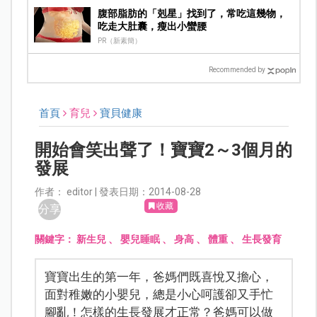
腹部脂肪的「剋星」找到了，常吃這幾物，
吃走大肚囊，瘦出小蠻腰
PR（新素簡）
Recommended by
首頁
育兒
寶貝健康
開始會笑出聲了！寶寶2～3個月的
發展
作者： editor | 發表日期：2014-08-28
收藏
分享
關鍵字：
新生兒
、
嬰兒睡眠
、
身高
、
體重
、
生長發育
寶寶出生的第一年，爸媽們既喜悅又擔心，
面對稚嫩的小嬰兒，總是小心呵護卻又手忙
腳亂！怎樣的生長發展才正常？爸媽可以做