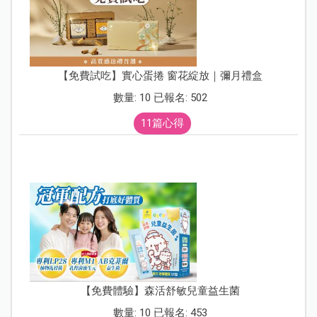
【免費試吃】實心蛋捲 窗花綻放｜彌月禮盒
數量: 10 已報名: 502
11篇心得
【免費體驗】森活舒敏兒童益生菌
數量: 10 已報名: 453