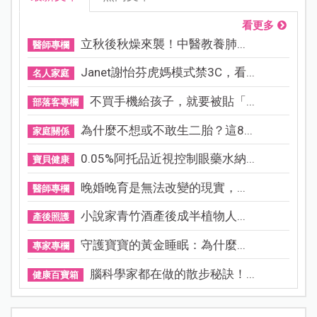
看更多
立秋後秋燥來襲！中醫教養肺...
醫師專欄
Janet謝怡芬虎媽模式禁3C，看...
名人家庭
不買手機給孩子，就要被貼「...
部落客專欄
為什麼不想或不敢生二胎？這8...
家庭關係
0.05%阿托品近視控制眼藥水納...
寶貝健康
晚婚晚育是無法改變的現實，...
醫師專欄
小說家青竹酒產後成半植物人...
產後照護
守護寶寶的黃金睡眠：為什麼...
專家專欄
腦科學家都在做的散步秘訣！...
健康百寶箱