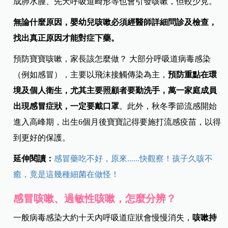
彰化基督教兒童醫院兒童過敏免疫風濕科
蔡易晉主任表
示，咳嗽是生理的一種自然防禦作用，
咳嗽時可以將呼吸
道細菌、異物及污染物等排除掉
。造成嬰幼兒咳嗽原因很
多，多半以病毒感染引起的咳嗽為主，但如果咳嗽並出現
有黃痰、高燒，家長要小心可能併發續發性細菌感染。另
外嬰幼兒異物吸入、過敏原引發呼吸道過度敏感，以及胃
食道逆流等，也可能導致咳嗽。其他包括像是心臟衰竭造
成肺水腫、先天呼吸道畸形等也會引發咳嗽，但較少見。
無論什麼原因，嬰幼兒咳嗽必須經醫師詳細問診及檢查，
找出真正原因才能對症下藥。
預防寶寶咳嗽，家長該怎麼做？ 大部分呼吸道病毒感染
（例如感冒），主要以飛沫接觸傳染為主，
預防重點在環
境及個人衛生，尤其主要照顧者要勤洗手，萬一家庭成員
出現感冒症狀，一定要戴口罩
。此外，秋冬季節流感開始