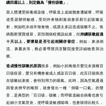
進入高峰期，出生6個月後寶寶記得要施打流感疫苗，以得
到更好的保護。
延伸閱讀：
感冒藥吃不好，原來......快觀察！孩子久咳不
癒，竟是這幾種細菌在做怪！
感冒咳嗽、過敏性咳嗽，怎麼分辨？
一般病毒感染大約十天內呼吸道症狀會慢慢消失，
咳嗽持
續四週以上，則定義為「慢性咳嗽」
。
當人體遭受病毒感染後，呼吸道上皮細胞會遭破壞，呼吸
道受器變得敏感，受到外來物刺激就會容易引起咳嗽反
射，例如吃冰或辛辣食物，或講太多話造成咳嗽不止。爸
媽觀察寶寶感冒，若預期病程應該結束，但
持續咳嗽超過
十天以上，要懷疑是否引起相關併發症
，例如：鼻涕倒
流、鼻竇炎等，務必要帶寶貝至醫院接受詳細檢查與治