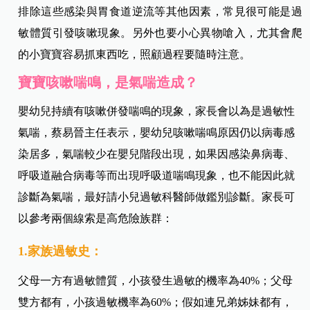
療。
造成慢性咳嗽的原因
很多，例如小於兩個月嬰兒未接種百
日咳疫苗，嬰兒有機會被成人感染百日咳，此百日咳病患
在咳嗽結束後，會特別用力的吸氣。此時，因為空氣通過
因發炎狹窄的喉部，就會發出一種「倒吸一口氣」的聲
音，是典型的「百日咳」咳嗽；而呼吸道融合病毒也會引
起細小支氣管炎，使呼吸道敏感喘鳴，也會咳得比較久，
排除這些感染與胃食道逆流等其他因素，常見很可能是過
敏體質引發咳嗽現象。另外也要小心異物嗆入，尤其會爬
的小寶寶容易抓東西吃，照顧過程要隨時注意。
寶寶咳嗽喘鳴，是氣喘造成？
嬰幼兒持續有咳嗽併發喘鳴的現象，家長會以為是過敏性
氣喘，蔡易晉主任表示，嬰幼兒咳嗽喘鳴原因仍以病毒感
染居多，氣喘較少在嬰兒階段出現，如果因感染鼻病毒、