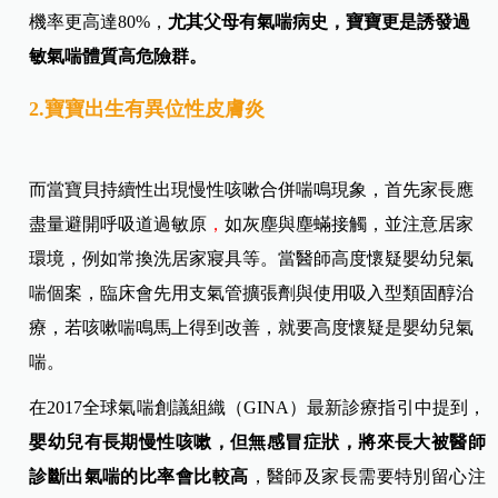
呼吸道融合病毒等而出現呼吸道喘鳴現象，也不能因此就
診斷為氣喘，最好請小兒過敏科醫師做鑑別診斷。
家長可
以參考兩個線索是高危險族群：
1.家族過敏史：
父母一方有過敏體質，小孩發生過敏的機率為40%；父母
雙方都有，小孩過敏機率為60%；假如連兄弟姊妹都有，
機率更高達80%，
尤其父母有氣喘病史，寶寶更是誘發過
敏氣喘體質高危險群。
2.寶寶出生有異位性皮膚炎
而當寶貝持續性出現慢性咳嗽合併喘鳴現象，首先家長應
盡量避開呼吸道過敏原
，
如灰塵與塵蟎接觸，並注意居家