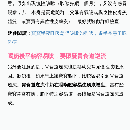
環境
，
例如常換洗居家寢具等。當醫師高度懷疑嬰幼兒氣
喘個案，臨床會先用支氣管擴張劑與使用吸入型類固醇治
療，若咳嗽喘鳴馬上得到改善，就要高度懷疑是嬰幼兒氣
喘。
在2017全球氣喘創議組織（GINA）最新診療指引中提到，
嬰幼兒有長期慢性咳嗽，但無感冒症狀，將來長大被醫師
診斷出氣喘的比率會比較高
，醫師及家長需要特別留心注
意。假如出現慢性咳嗽（咳嗽持續一個月），又沒有感冒
現象，加上本身是高危險群（父母有氣喘或異位性皮膚炎
體質，或寶寶有異位性皮膚炎），最好就醫做詳細檢查。
延伸閱讀：
寶寶半夜呼吸急促咳嗽如狗吠，多半是患了哮
吼症！
喝奶後平躺容易咳，要懷疑胃食道逆流