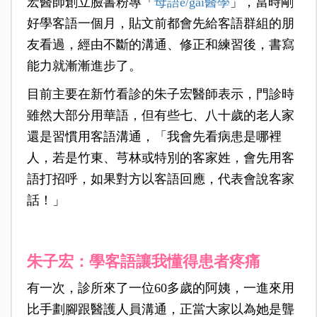
宏醫師創立臉書粉專「
母語ê/gǎi醫學
」，當時剛
好學客語一個月，貼文前都會先給客語群組的朋
友看過，經由不斷的溝通、修正和練習後，書寫
能力就漸漸進步了。
目前主要在新竹看診的朱子宏醫師表示，門診時
雖然大部分用華語，但有些七、八十歲的老人家
還是習慣用客語溝通，「我會先看病患是哪裡
人，若是竹東、芎林或特別的客家姓，會先用客
語打招呼，如果對方以客語回應，代表會說客家
話！」
朱子宏：學客語讓我懂得患者疼痛
有一次，診所來了一位60多歲的阿姨，一進來用
比手劃腳跟醫護人員溝通，正當大家以為她是聾