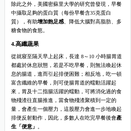
除此之外，美國密蘇里大學的研究曾發現，早餐
中攝取足夠的蛋白質（每份早餐含35克蛋白
質），有助
增加飽足感
、降低大腦對高脂肪、多
糖食物的食慾。
4.高纖蔬果
從就寢至隔天早上起床，長達 8～10 小時腸胃道
都處於休息狀態，若是不吃早餐，則無法喚起休
息的腸道，進而引起排便困難；相反地，吃一頓
富含纖維的早餐，則可使腸胃道的蠕動活躍起
來，胃及十二指腸活躍的蠕動，可將消化過的食
物殘渣往直腸推進，當食物殘渣聚積到一定的
量，會產生一個壓力，這股壓力會進一步地喚起
排便反射動作，因此，多數人在吃完早餐後會
產
生「便意」
。