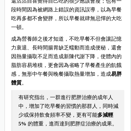
還沾沾自喜覺得自己吃的很少應該會瘦；也有一
段時間因為被網路上錯誤的資訊誤導，以為早餐
吃再多都不會變胖，所以早餐就肆無忌憚的大吃
一頓。
成為營養師之後才知道，不吃早餐不但會讓記憶
力衰退、長時間腸胃缺乏蠕動而造成便秘，還會
因熱量攝取不足而造成新陳代謝下降，使體內的
脂肪容易堆積，更會因為省略了早餐產生的飢餓
感，無形中午餐與晚餐攝取熱量增加，造成
易胖
體質
。
有研究指出，一群進行肥胖治療的成年人
中，增加了吃早餐的習慣的那群人，同時減
少或保持飲食頻率不變，更有可能
多減輕
5%
的體重，進而達到肥胖症治療的成果。