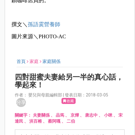
鎖咖啡店買的。
撰文＼
孫語霙營養師
圖片來源＼PHOTO-AC
首頁
家庭
家庭關係
四對甜蜜夫妻給另一半的真心話，
學起來！
作者： 嬰兒與母親編輯部 | 發表日期：2018-03-05
收藏
分享
關鍵字：
夫妻關係
、
品筠
、
京燁
、
唐志中
、
小咪
、
宋
達民
、
洪百榕
、
蔡阿嘎
、
二伯