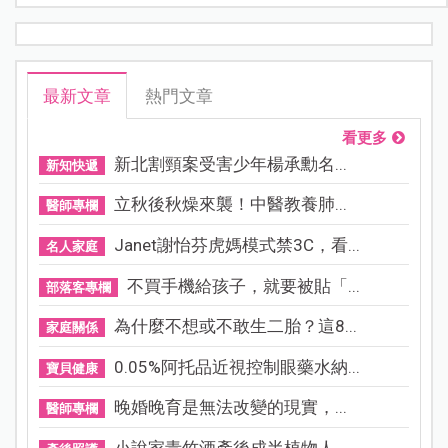
最新文章
熱門文章
看更多
新北割頸案受害少年楊承勳名...
新知快遞
立秋後秋燥來襲！中醫教養肺...
醫師專欄
Janet謝怡芬虎媽模式禁3C，看...
名人家庭
不買手機給孩子，就要被貼「...
部落客專欄
為什麼不想或不敢生二胎？這8...
家庭關係
0.05%阿托品近視控制眼藥水納...
寶貝健康
晚婚晚育是無法改變的現實，...
醫師專欄
小說家青竹酒產後成半植物人...