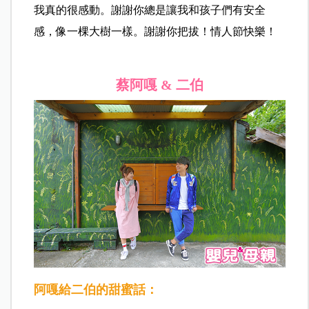
我真的很感動。謝謝你總是讓我和孩子們有安全
感，像一棵大樹一樣。謝謝你把拔！情人節快樂！
蔡阿嘎 & 二伯
阿嘎
給
二伯
的甜蜜話：