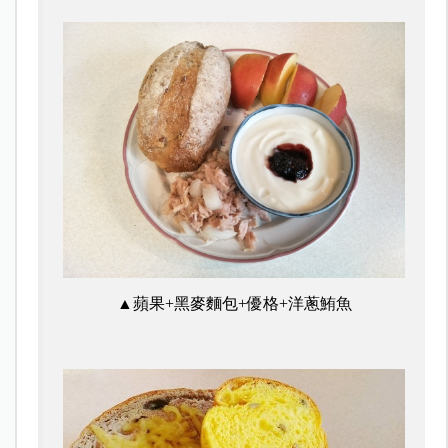
▲蘋果+黑麥麵包+優格+洋蔥鮪魚