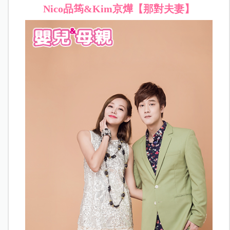
Nico品筠
&Kim京燁【那對夫妻】