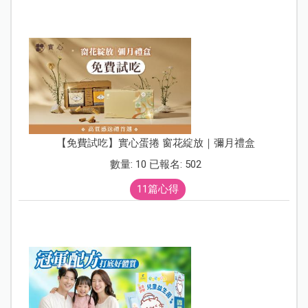
【免費試吃】實心蛋捲 窗花綻放｜彌月禮盒
數量: 10 已報名: 502
11篇心得