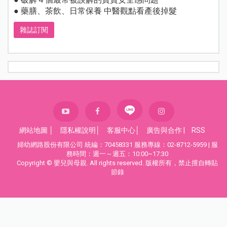
● 藥膳、茶飲、日常保養 中醫觀點看產後掉髮
雜誌訂閱
網站地圖
│
隱私權說明
│
客服中心
│
廣告與合作
|
RSS
婦幼網路股份有限公司 統編：70458331 服務專線：02-8712-5959 | 服
務時間：週一～週五：10:00~17:30
Copyright © 嬰兒與母親. All rights reserved. 版權所有，禁止擅自轉貼
節錄