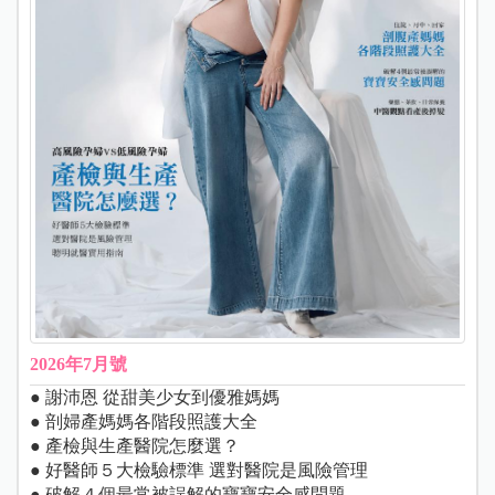
2026年7月號
● 謝沛恩 從甜美少女到優雅媽媽
● 剖婦產媽媽各階段照護大全
● 產檢與生產醫院怎麼選？
● 好醫師５大檢驗標準 選對醫院是風險管理
● 破解４個最常被誤解的寶寶安全感問題