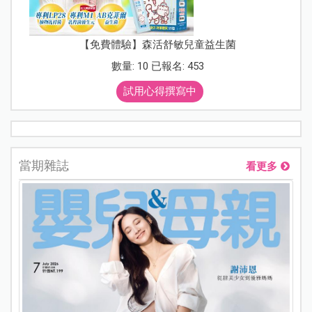
【免費體驗】森活舒敏兒童益生菌
數量: 10 已報名: 453
試用心得撰寫中
當期雜誌
看更多