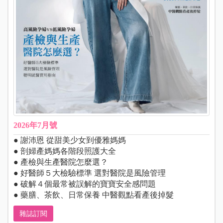
2026年7月號
● 謝沛恩 從甜美少女到優雅媽媽
● 剖婦產媽媽各階段照護大全
● 產檢與生產醫院怎麼選？
● 好醫師５大檢驗標準 選對醫院是風險管理
● 破解４個最常被誤解的寶寶安全感問題
● 藥膳、茶飲、日常保養 中醫觀點看產後掉髮
雜誌訂閱