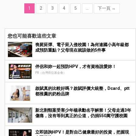
1
2
3
4
5
...
下一頁
→
您也可能喜歡這些文章
喪屍菸彈、電子菸入侵校園！為何連國小高年級都
成預防重點？父母現在就該做的5件事
伴侶和妳一起預防HPV，才有資格說愛妳！
PR（台灣癌症基金會）
啟賦真的比較好嗎？啟賦評價大統整，Dcard、ptt
都推薦的奶粉品牌
新北割頸案受害少年楊承勳名字解禁！父母走過3年
傷痛，沒有等到真正的公道，仍捐550萬守護校園
立即諮詢HPV！是對自己健康最好的投資，把握現