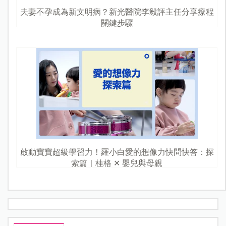
夫妻不孕成為新文明病？新光醫院李毅評主任分享療程
關鍵步驟
啟動寶寶超級學習力！羅小白愛的想像力快問快答：探
索篇｜桂格 ✕ 嬰兒與母親