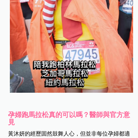
孕婦跑馬拉松真的可以嗎？醫師與官方意
見
黃沐妍的經歷固然鼓舞人心，但並非每位孕婦都適