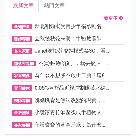
最新文章
熱門文章
看更多
新北割頸案受害少年楊承勳名...
新知快遞
立秋後秋燥來襲！中醫教養肺...
醫師專欄
Janet謝怡芬虎媽模式禁3C，看...
名人家庭
不買手機給孩子，就要被貼「...
部落客專欄
為什麼不想或不敢生二胎？這8...
家庭關係
0.05%阿托品近視控制眼藥水納...
寶貝健康
晚婚晚育是無法改變的現實，...
醫師專欄
小說家青竹酒產後成半植物人...
產後照護
守護寶寶的黃金睡眠：為什麼...
專家專欄