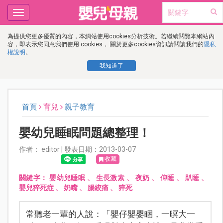
Toggle
navigation
為提供您更多優質的內容，本網站使用cookies分析技術。若繼續閱覽本網站內
容，即表示您同意我們使用 cookies， 關於更多cookies資訊請閱讀我們的
隱私
權說明
。
我知道了
首頁
育兒
親子教育
嬰幼兒睡眠問題總整理！
作者： editor | 發表日期：2013-03-07
收藏
關鍵字：
嬰幼兒睡眠
、
生長激素
、
夜奶
、
仰睡
、
趴睡
、
嬰兒猝死症
、
奶嘴
、
腸絞痛
、
猝死
常聽老一輩的人說：「嬰仔嬰嬰睏，一暝大一