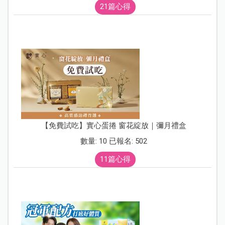
21篇心得
【免費試吃】實心蛋捲 窗花綻放｜彌月禮盒
數量: 10 已報名: 502
11篇心得