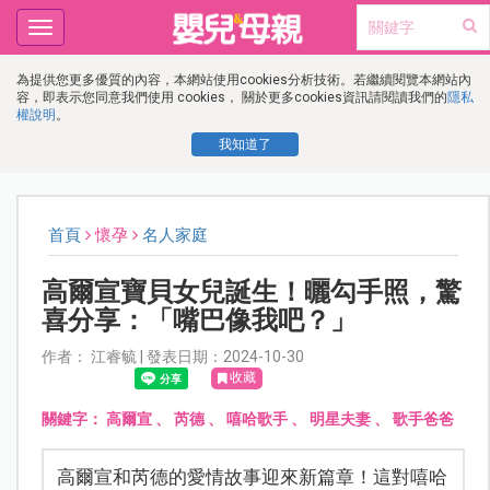
Toggle
navigation
為提供您更多優質的內容，本網站使用cookies分析技術。若繼續閱覽本網站內
容，即表示您同意我們使用 cookies， 關於更多cookies資訊請閱讀我們的
隱私
權說明
。
我知道了
首頁
懷孕
名人家庭
高爾宣寶貝女兒誕生！曬勾手照，驚
喜分享：「嘴巴像我吧？」
作者： 江睿毓 | 發表日期：2024-10-30
收藏
關鍵字：
高爾宣
、
芮德
、
嘻哈歌手
、
明星夫妻
、
歌手爸爸
高爾宣和芮德的愛情故事迎來新篇章！這對嘻哈