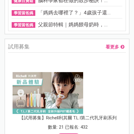
腦科學家都在做的散步秘訣！...
健康百寶箱
「媽媽去哪裡了？」4歲孩子還...
學習當爸媽
父親節特輯｜媽媽餵母奶時，...
學習當爸媽
試用募集
看更多
【試用募集】Richell利其爾 T.L.I第二代乳牙刷系列
數量: 21 已報名: 432