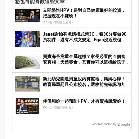
您也可能喜歡這些文章
立即諮詢HPV！是對自己健康最好的投資，
把握現在不嫌晚！
PR（台灣癌症基金會）
Janet謝怡芬虎媽模式禁3C，看30分要做90
頁功課，還有不成文規定…Egan沒近視但求
饒：Mummy, please～
寶寶海苔竟重金屬超標？家長必看的 4 個食
安真相！天然零食，其實你可以這樣給孩子
吃
新北幼兒園逼男童脫內褲擦地，媽媽心碎！
教育局重罰且公布校名，選校前先確認7點合
法
伴侶和妳一起預防HPV，才有資格說愛妳！
PR（台灣癌症基金會）
Recommended by