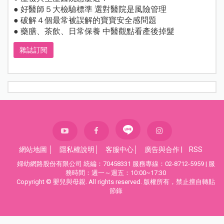
● 好醫師５大檢驗標準 選對醫院是風險管理
● 破解４個最常被誤解的寶寶安全感問題
● 藥膳、茶飲、日常保養 中醫觀點看產後掉髮
雜誌訂閱
網站地圖
│
隱私權說明
│
客服中心
│
廣告與合作
|
RSS
婦幼網路股份有限公司 統編：70458331 服務專線：02-8712-5959 | 服
務時間：週一～週五：10:00~17:30
Copyright © 嬰兒與母親. All rights reserved. 版權所有，禁止擅自轉貼
節錄