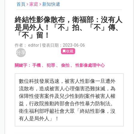
首頁
家庭
新知快遞
終結性影像散布，衛福部：沒有人
是局外人！「不」拍、「不」傳、
「不」留！
作者： editor | 發表日期：2023-06-06
收藏
分享
關鍵字：
手機
、
犯罪
、
偷拍
、
性影像處理中心
數位科技發展迅速，被害人性影像一旦遭外
流散布，造成被害人心理傷害恐難抹滅，為
保障性侵害案件及兒少性剝削案件被害人權
益，行政院推動跨部會合作性暴力防制法。
衛生福利部呼籲社會大眾「終結性影像，沒
有人是局外人」！