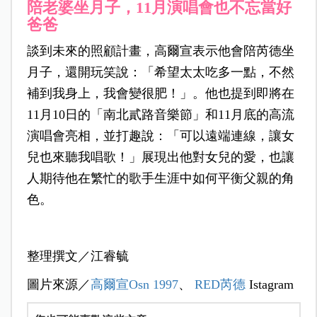
陪老婆坐月子，11月演唱會也不忘當好
爸爸
談到未來的照顧計畫，高爾宣表示他會陪芮德坐
月子，還開玩笑說：「希望太太吃多一點，不然
補到我身上，我會變很肥！」。他也提到即將在
11月10日的「南北貳路音樂節」和11月底的高流
演唱會亮相，並打趣說：「可以遠端連線，讓女
兒也來聽我唱歌！」展現出他對女兒的愛，也讓
人期待他在繁忙的歌手生涯中如何平衡父親的角
色。
整理撰文／江睿毓
圖片來源／
高爾宣
Osn 1997
、
RED芮德
Istagram