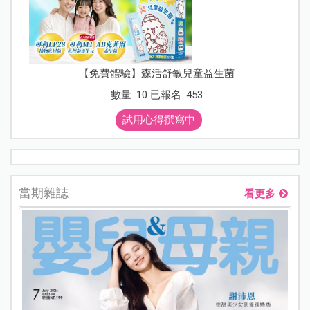
【免費體驗】森活舒敏兒童益生菌
數量: 10 已報名: 453
試用心得撰寫中
當期雜誌
看更多