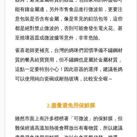
能有鑲金屬邊，另外市售食品進行微波前，更要注
意包裝是否含有金屬，像是常見的鋁箔包等，這些
都是絕對禁止微波的，否則可能會發生電火花、甚
至燒壞器皿或微波爐等意外，非常危險。
雀喜老師更補充，台灣的媽咪們習慣準備不鏽鋼材
質的餐具給寶寶用，但不鏽鋼也是屬於金屬材質，
這點一定要特別小心！因此容器的選擇，建議爸媽
可以使用純白瓷碗或耐熱玻璃，比較安全喔～
2.盡量避免用保鮮膜
雖然市面上有許多標榜著「可微波」的保鮮膜，但
難保經過高溫加熱後會釋放出有毒物質，所以建議