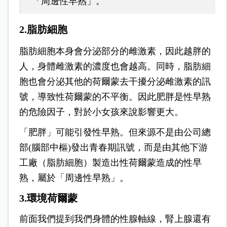
「周邊性早熟」。
2.脂肪細胞
脂肪細胞本身會分泌部分的雌激素，因此越胖的
人，身體雌激素的濃度也會越高。同時，脂肪細
胞也會分泌其他的荷爾蒙去干擾分泌雌激素的訊
號，導致性荷爾蒙的不平衡。因此肥胖是性早熟
的危險因子，對於小女孩來說影響更大。
「肥胖」可能引發性早熟。但來源不是由公司總
部(腦部中樞)發出青春期訊號，而是由其他下游
工廠（脂肪細胞）製造出性荷爾蒙造成的性早
熟，屬於「周邊性早熟」。
3.環境荷爾蒙
前面我們提到我們身體的性腺軸線，腎上腺還有