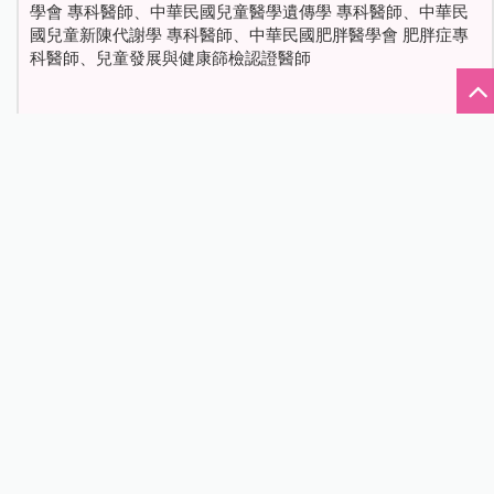
學會 專科醫師、中華民國兒童醫學遺傳學 專科醫師、中華民
國兒童新陳代謝學 專科醫師、中華民國肥胖醫學會 肥胖症專
科醫師、兒童發展與健康篩檢認證醫師
熱門影音
當丈夫穿上裙子：最美檢察官陳漢章妻子雪兒，陪伴老