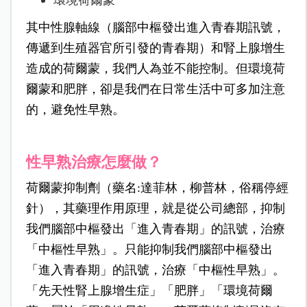
環境荷爾蒙
其中性腺軸線（腦部中樞發出進入青春期訊號，
傳遞到生殖器官所引發的青春期）和腎上腺增生
造成的荷爾蒙，我們人為並不能控制。但環境荷
爾蒙和肥胖，卻是我們在日常生活中可多加注意
的，避免性早熟。
性早熟治療怎麼做？
荷爾蒙抑制劑（藥名:達菲林，柳普林，俗稱停經
針），其藥理作用原理，就是從公司總部，抑制
我們腦部中樞發出「進入青春期」的訊號，治療
「中樞性早熟」。
只能抑制我們腦部中樞發出
「進入青春期」的訊號，治療「中樞性早熟」。
「先天性腎上腺增生症」「肥胖」「環境荷爾