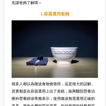
先讓爸媽了解唷～
1.容器選用瓷碗
很多人都以為微波食物會致癌，這是很大的誤解。
其實都是在容器選用上出了差錯，振興醫院營養治
療科營養師涂蒂雅表示，使用微波無需選用正確的
器具，避免金屬材質的器皿，包括家用的杯盤都可