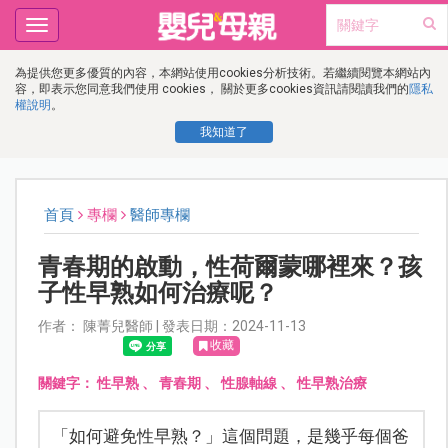
Toggle
navigation
為提供您更多優質的內容，本網站使用cookies分析技術。若繼續閱覽本網站內
容，即表示您同意我們使用 cookies， 關於更多cookies資訊請閱讀我們的
隱私
權說明
。
我知道了
首頁
專欄
醫師專欄
青春期的啟動，性荷爾蒙哪裡來？孩
子性早熟如何治療呢？
作者： 陳菁兒醫師 | 發表日期：2024-11-13
收藏
關鍵字：
性早熟
、
青春期
、
性腺軸線
、
性早熟治療
「如何避免性早熟？」這個問題，是幾乎每個爸