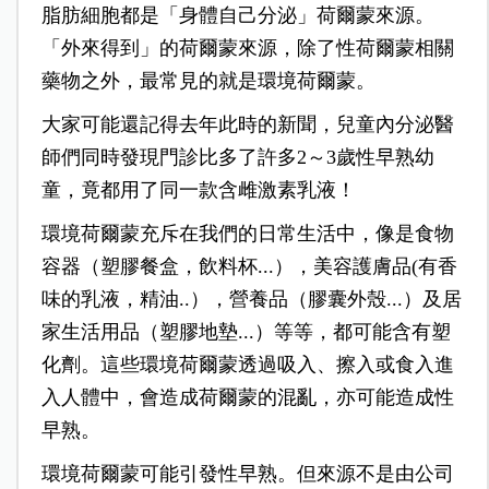
脂肪細胞都是「身體自己分泌」荷爾蒙來源。
「外來得到」的荷爾蒙來源，除了性荷爾蒙相關
藥物之外，最常見的就是環境荷爾蒙。
大家可能還記得去年此時的新聞，兒童內分泌醫
師們同時發現門診比多了許多2～3歲性早熟幼
童，竟都用了同一款含雌激素乳液！
環境荷爾蒙充斥在我們的日常生活中，像是食物
容器（塑膠餐盒，飲料杯...），美容護膚品(有香
味的乳液，精油..），營養品（膠囊外殼...）及居
家生活用品（塑膠地墊...）等等，都可能含有塑
化劑。這些環境荷爾蒙透過吸入、擦入或食入進
入人體中，會造成荷爾蒙的混亂，亦可能造成性
早熟。
環境荷爾蒙可能引發性早熟。但來源不是由公司