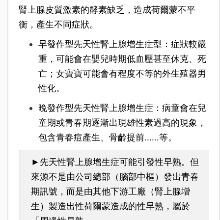
腎上腺皮質激素的酵素缺乏，造成荷爾蒙不平
衡，產生不同症狀。
早發作型先天性腎上腺增生症型：症狀較嚴
重，可能會在嬰兒時期低血壓甚至休克、死
亡；女寶寶可能會有程度不等的外生殖器男
性化。
晚發作型先天性腎上腺增生症：病童會在兒
童期或青春期逐漸出現雄性素過高的現象，
包含青春痘產生、骨齡提前......等。
►
先天性腎上腺增生症可能引發性早熟。但
來源不是由公司總部（腦部中樞）發出青春
期訊號，而是由其他下游工廠（腎上腺增
生）製造出性荷爾蒙造成的性早熟，屬於