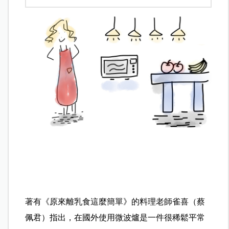
著有《原來離乳食這麼簡單》的料理老師雀喜（蔡
佩君）指出，在國外使用微波爐是一件很稀鬆平常