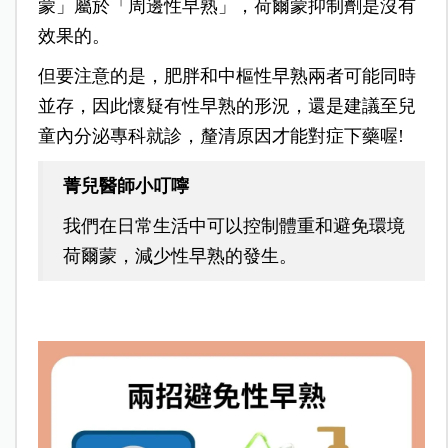
蒙」屬於「周邊性早熟」，荷爾蒙抑制劑是沒有
效果的。
但要注意的是，肥胖和中樞性早熟兩者可能同時
並存，因此懷疑有性早熟的形況，還是建議至兒
童內分泌專科就診，釐清原因才能對症下藥喔!
菁兒醫師小叮嚀
我們在日常生活中可以控制體重和避免環境
荷爾蒙，減少性早熟的發生。