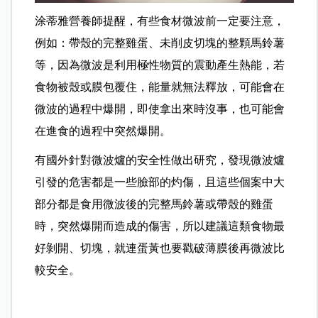
涂蒂雅營養師提醒，有些食材微波前一定要注意，
例如：帶殼的完整雞蛋、未削皮切塊的整顆馬鈴薯
等，因為微波是利用極性物質的震動產生熱能，若
食物被殼或膜包覆住，能量就無法釋放，可能會在
微波的過程中爆開，即使拿出來時沒事，也可能會
在進食的過程中突然爆開。
有國外針對微波爐的安全性做出研究，發現微波爐
引發的危害都是一些臉部的灼傷，且這些個案中大
部分都是食用微波後的完整馬鈴薯或帶殼的雞蛋
時，突然爆開而造成的傷害，所以建議這類食物最
好剝開、切塊，就連蛋黃也要戳破薄膜後再微波比
較安全。