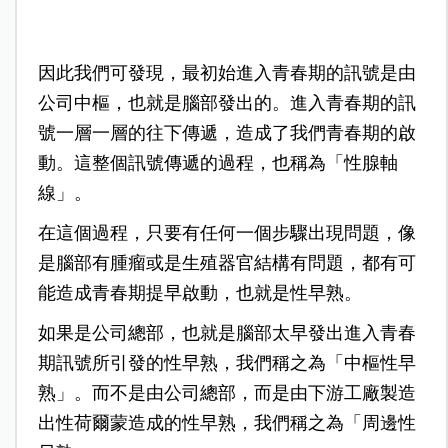
因此我們可發現，最初始進入青春期的訊號是由
公司中樞，也就是腦部發出的。進入青春期的訊
號一層一層的往下傳遞，造成了我們青春期的啟
動。這整個訊號傳遞的過程，也稱為「性腺軸
線」。
在這個過程，只要有任何一個步驟出現問題，像
是腦部有腫瘤或是生殖器官結構有問題，都有可
能造成青春期提早啟動，也就是性早熟。
如果是公司總部，也就是腦部太早發出進入青春
期訊號所引發的性早熟，我們稱之為「中樞性早
熟」。而不是由公司總部，而是由下游工廠製造
出性荷爾蒙造成的性早熟，我們稱之為「周邊性