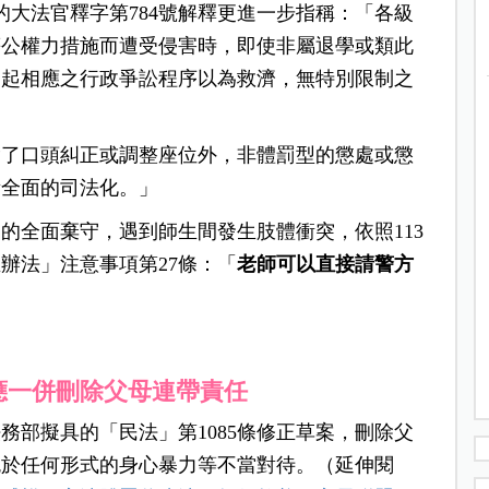
的大法官釋字第784號解釋更進一步指稱：「各級
等公權力措施而遭受侵害時，即使非屬退學或類此
提起相應之行政爭訟程序以為救濟，無特別限制之
除了口頭糾正或調整座位外，非體罰型的懲處或懲
所全面的司法化。」
的全面棄守，遇到師生間發生肢體衝突，依照113
辦法」注意事項第27條：「
老師可以直接請警方
」
應一併刪除父母連帶責任
法務部擬具的「民法」第1085條修正草案，刪除父
免於任何形式的身心暴力等不當對待。（延伸閱