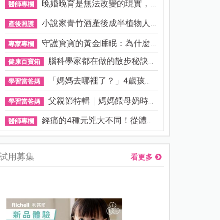
晚婚晚育是無法改變的現實，...
醫師專欄
小說家青竹酒產後成半植物人...
產後照護
守護寶寶的黃金睡眠：為什麼...
專家專欄
腦科學家都在做的散步秘訣！...
健康百寶箱
「媽媽去哪裡了？」4歲孩子還...
學習當爸媽
父親節特輯｜媽媽餵母奶時，...
學習當爸媽
經痛的4種元兇大不同！從體質...
醫師專欄
試用募集
看更多