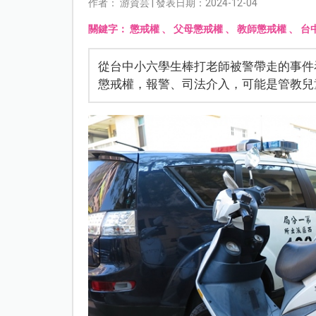
作者： 游資芸 | 發表日期：2024-12-04
關鍵字：
懲戒權
、
父母懲戒權
、
教師懲戒權
、
台
從台中小六學生棒打老師被警帶走的事件
懲戒權，報警、司法介入，可能是管教兒