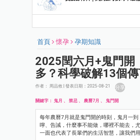
首頁
懷孕
孕期知識
2025閏六月+鬼門
多？科學破解13個
作者： 周品攸 | 發表日期：2025-08-21
分享
關鍵字：
鬼月
、
禁忌
、
農曆7月
、
鬼門開
每年農曆7月就是鬼門開的時刻，鬼月一到
嚀、告誡，什麼事不能做，哪裡不能去，
一面也代表了長輩們的生活智慧，讓我們