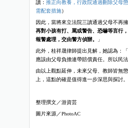
讀：
推正向教養，行政院通過刪除父母
需配套措施
）
因此，當將來立法院三讀通過父母不再
再對小孩有打、罵或警告、恐嚇等言行
報警處理，交由警方偵辦。
」
此外，桂祥晟律師提出見解，她認為：
應該由父母負擔連帶賠償責任。所以民法
由以上觀點延伸，未來父母、教師皆無
上，這點的確是值得進一步深思與探討
整理撰文／游資芸
圖片來源／PhotoAC