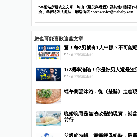
*本網站所發表之文章，均由《嬰兒與母親》及其他相關著作
洽，違者將依法處理。聯絡信箱：
webservice@mababy.com
您也可能喜歡這些文章
驚！每2男就有1人中標？不可能
PR（台灣癌症基金會）
1/2機率淪陷！你是好男人還是渣
PR（台灣癌症基金會）
端午蘭湯沐浴：從《楚辭》走進
晚婚晚育是無法改變的現實，就
前行
父親節特輯｜媽媽餵母奶時，最需