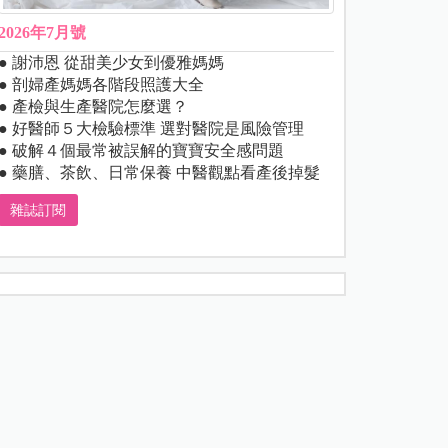
2026年7月號
● 謝沛恩 從甜美少女到優雅媽媽
● 剖婦產媽媽各階段照護大全
● 產檢與生產醫院怎麼選？
● 好醫師５大檢驗標準 選對醫院是風險管理
● 破解４個最常被誤解的寶寶安全感問題
● 藥膳、茶飲、日常保養 中醫觀點看產後掉髮
雜誌訂閱