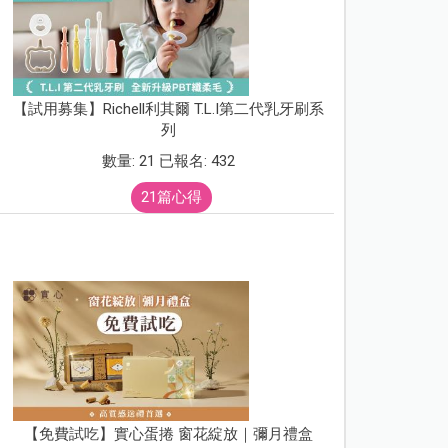
【試用募集】Richell利其爾 T.L.I第二代乳牙刷系
列
數量: 21 已報名: 432
21篇心得
【免費試吃】實心蛋捲 窗花綻放｜彌月禮盒