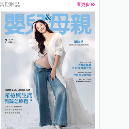
當期雜誌
看更多