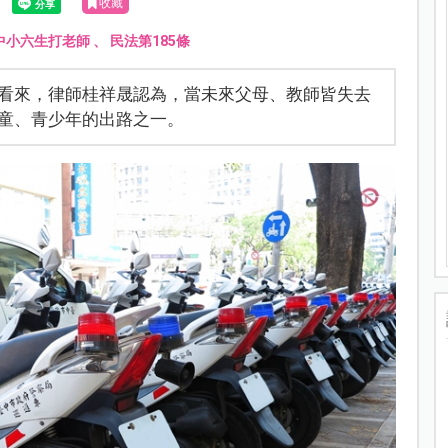
收藏
中小六生打老師
、
民法第185條
看來，律師桂祥晟認為，當未來父母、教師皆失去
童、青少年的出路之一。