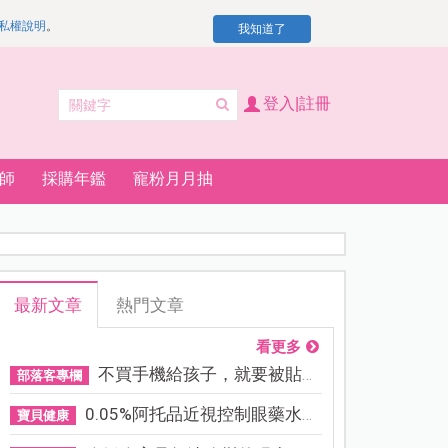
私權說明
。
我知道了
登入|註冊
師
採購年鑑
寵粉月月抽
最新文章
熱門文章
看更多
不買手機給孩子，就要被貼「...
部落客專欄
0.05%阿托品近視控制眼藥水納...
寶貝健康