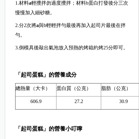
1.材料
a
輕攪拌勿過度攪拌；材料b蛋白打發後分三次
慢慢加入細砂糖。
2.分2次將
a
與b輕輕拌勻最後再加入起司片最後在拌
勻。
3.倒模具後敲出氣泡放入預熱的烤箱約烤25分即可。
「起司蛋糕」的營養成分
總熱量（大卡）
蛋白質（公克）
脂肪（公克）
606.9
27.2
30.9
「起司蛋糕」的營養小叮嚀