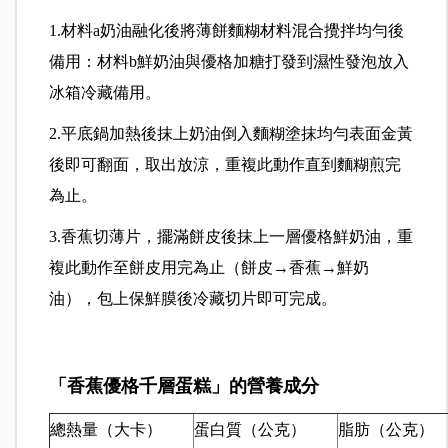
1.材料a奶油融化後將薄餅麵糊材料混合攪拌均勻後
備用：材料b鮮奶油與優格加糖打發到濕性發泡放入
冰箱冷藏備用。
2.平底鍋加熱後抹上奶油倒入麵糊塗抹均勻表面金黃
後即可翻面，取出放涼，重複此動作直到麵糊煎完
為止。
3.香蕉切薄片，擺滿餅皮後抹上一層優格鮮奶油，重
複此動作至餅皮用完為止（餅皮→香蕉→鮮奶
油），包上保鮮膜後冷藏切片即可完成。
「香蕉優格千層蛋糕」的
營養成分
總熱量（大卡）
蛋白質（公克）
脂肪（公克）