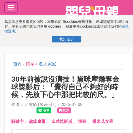
Toggle
navigation
為提供您更多優質的內容，本網站使用cookies分析技術。若繼續閱覽本網站內
容，即表示您同意我們使用 cookies， 關於更多cookies資訊請閱讀我們的
隱私
權說明
。
我知道了
首頁
懷孕
名人家庭
30年前被說沒演技！黛咪摩爾奪金
球獎影后：「覺得自己不夠好的時
候，先放下心中那把比較的尺。」
作者： 江睿毓 | 發表日期：2025-01-08
收藏
關鍵字：
黛咪摩爾
、
金球獎影后
、
懼裂
、
爆米花女星