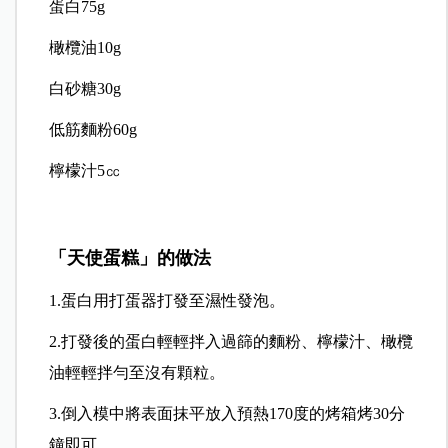
蛋白75g
橄欖油10g
白砂糖30g
低筋麵粉60g
檸檬汁5㏄
「天使蛋糕」的做法
1.蛋白用打蛋器打發至濕性發泡。
2.打發後的蛋白輕輕拌入過篩的麵粉、檸檬汁、橄欖
油輕輕拌勻至沒有顆粒。
3.倒入模中將表面抹平放入預熱170度的烤箱烤30分
鐘即可。