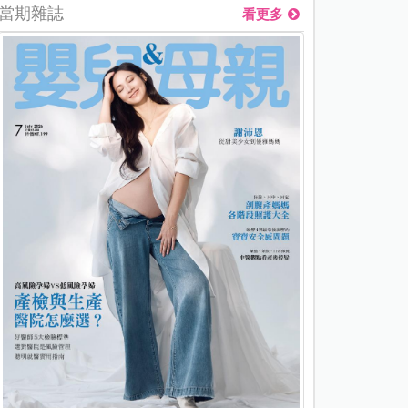
當期雜誌
看更多