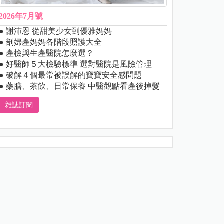
2026年7月號
● 謝沛恩 從甜美少女到優雅媽媽
● 剖婦產媽媽各階段照護大全
● 產檢與生產醫院怎麼選？
● 好醫師５大檢驗標準 選對醫院是風險管理
● 破解４個最常被誤解的寶寶安全感問題
● 藥膳、茶飲、日常保養 中醫觀點看產後掉髮
雜誌訂閱