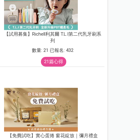
【試用募集】Richell利其爾 T.L.I第二代乳牙刷系
列
數量: 21 已報名: 432
21篇心得
【免費試吃】實心蛋捲 窗花綻放｜彌月禮盒