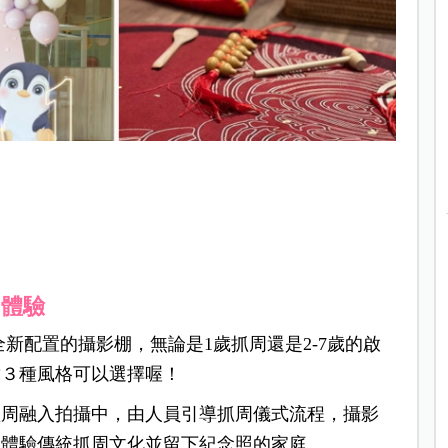
的體驗
全新配置的攝影棚，無論是1歲抓周還是2-7歲的啟
韓３種風格可以選擇喔！
抓周融入拍攝中，由人員引導抓周儀式流程，攝影
想體驗傳統抓周文化並留下紀念照的家庭。