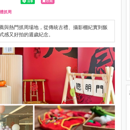
收藏
禮抓周
薦與熱門抓周場地，從傳統古禮、攝影棚紀實到飯
式感又好拍的週歲紀念。