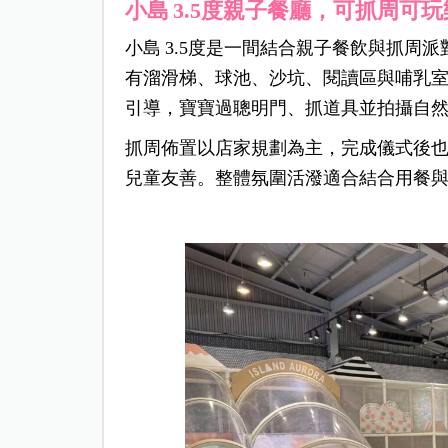
小島 3.5度親子餐廳，可抓周可
小島 3.5度是一間結合親子餐飲與抓周
有溜滑梯、球池、沙坑、閱讀區與哺乳
引導，寶寶過聰明門、抓道具並拍攝自
抓周佈置以店家規劃為主，完成儀式後
兒童友善。整體氛圍活潑適合結合用餐