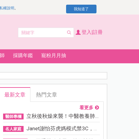
私權說明
。
我知道了
登入|註冊
師
採購年鑑
寵粉月月抽
最新文章
熱門文章
看更多
立秋後秋燥來襲！中醫教養肺...
醫師專欄
Janet謝怡芬虎媽模式禁3C，看...
名人家庭