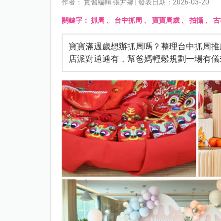
作者： 實習編輯 張尹馨 | 發表日期：2026-03-20
關鍵字：
抓周
、
台中抓周
、
寶寶周歲
、
拍攝
、
古
寶寶滿週歲想辦抓周嗎？整理台中抓周推
店派對通通有，幫爸媽輕鬆規劃一場有儀