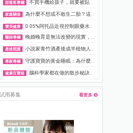
不買手機給孩子，就要被貼「...
部落客專欄
為什麼不想或不敢生二胎？這8...
家庭關係
0.05%阿托品近視控制眼藥水納...
寶貝健康
晚婚晚育是無法改變的現實，...
醫師專欄
小說家青竹酒產後成半植物人...
產後照護
守護寶寶的黃金睡眠：為什麼...
專家專欄
腦科學家都在做的散步秘訣！...
健康百寶箱
試用募集
看更多