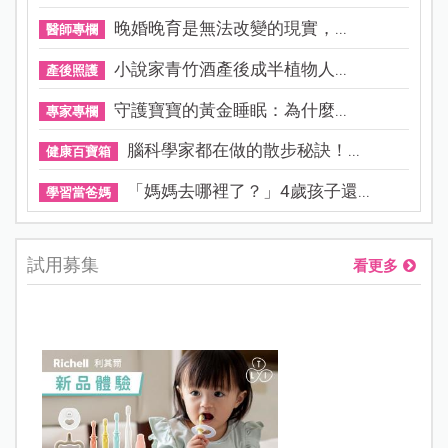
晚婚晚育是無法改變的現實，...
醫師專欄
小說家青竹酒產後成半植物人...
產後照護
守護寶寶的黃金睡眠：為什麼...
專家專欄
腦科學家都在做的散步秘訣！...
健康百寶箱
「媽媽去哪裡了？」4歲孩子還...
學習當爸媽
試用募集
看更多