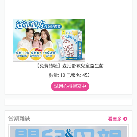
【免費體驗】森活舒敏兒童益生菌
數量: 10 已報名: 453
試用心得撰寫中
當期雜誌
看更多