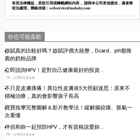
有其法律權益，若欲引用或轉載網站內容， 請與本公司來信接洽，違者將
依法處理。聯絡信箱：
webservice@mababy.com
你也可能喜歡
啟賦真的比較好嗎？啟賦評價大統整，Dcard、ptt都推
薦的奶粉品牌
立即諮詢HPV！是對自己健康最好的投資...
PR・台灣癌症基金會
不只是皮膚搔癢！異位性皮膚炎5大照顧迷思：原來不
積極治療，真的會影響孩子長高
寶寶按摩完整圖解＆影片教學法！緩解腸絞痛、脹氣一
次看懂
伴侶和妳一起預防HPV，才有資格說愛妳...
PR・台灣癌症基金會