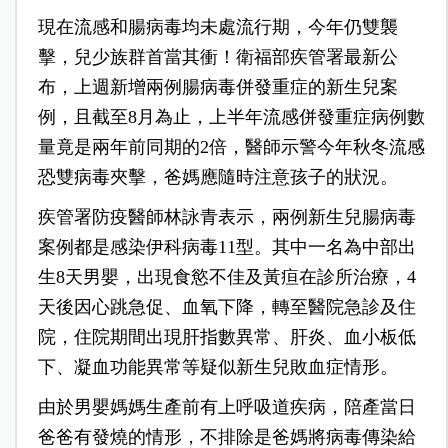
現在流感和腸病毒均未處流行期，今年仍雙襲
擊，兒少族群首當其衝！衛福部疾管署最新公
布，上週新增兩例腸病毒併發重症的新生兒案
例，且截至8月為止，上半年流感併發重症病例數
量竟是兩年前同期的2倍，醫師示警今年秋冬流感
恐雙病毒夾擊，爸媽應隨時注意孩子的狀況。
疾管署防疫醫師林詠青表示，兩例新生兒腸病毒
案例都是感染伊科病毒11型。其中一名為中部出
生8天男嬰，出現食慾不佳及黃疸在診所治療，4
天後因心跳急促、血氧下降，轉至醫院急診及住
院，住院期間出現肝指數異常、肝炎、血小板低
下、凝血功能異常等疑似新生兒敗血症情形。
由於男嬰媽媽生產前有上呼吸道疾病，陪產當日
爸爸有發燒的情形，不排除是爸媽將病毒傳染給