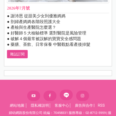
2026年7月號
● 謝沛恩 從甜美少女到優雅媽媽
● 剖婦產媽媽各階段照護大全
● 產檢與生產醫院怎麼選？
● 好醫師５大檢驗標準 選對醫院是風險管理
● 破解４個最常被誤解的寶寶安全感問題
● 藥膳、茶飲、日常保養 中醫觀點看產後掉髮
雜誌訂閱
網站地圖
│
隱私權說明
│
客服中心
│
廣告與合作
|
RSS
婦幼網路股份有限公司 統編：70458331 服務專線：02-8712-5959 | 服