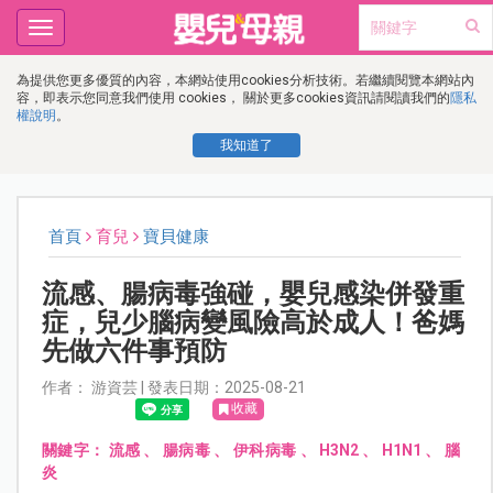
Toggle
navigation
為提供您更多優質的內容，本網站使用cookies分析技術。若繼續閱覽本網站內
容，即表示您同意我們使用 cookies， 關於更多cookies資訊請閱讀我們的
隱私
權說明
。
我知道了
首頁
育兒
寶貝健康
流感、腸病毒強碰，嬰兒感染併發重
症，兒少腦病變風險高於成人！爸媽
先做六件事預防
作者： 游資芸 | 發表日期：2025-08-21
收藏
關鍵字：
流感
、
腸病毒
、
伊科病毒
、
H3N2
、
H1N1
、
腦
炎