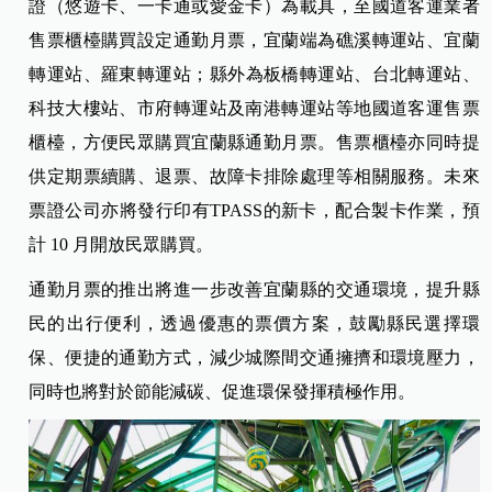
證（悠遊卡、一卡通或愛金卡）為載具，至國道客運業者
售票櫃檯購買設定通勤月票，宜蘭端為礁溪轉運站、宜蘭
轉運站、羅東轉運站；縣外為板橋轉運站、台北轉運站、
科技大樓站、市府轉運站及南港轉運站等地國道客運售票
櫃檯，方便民眾購買宜蘭縣通勤月票。售票櫃檯亦同時提
供定期票續購、退票、故障卡排除處理等相關服務。未來
票證公司亦將發行印有TPASS的新卡，配合製卡作業，預
計 10 月開放民眾購買。
通勤月票的推出將進一步改善宜蘭縣的交通環境，提升縣
民的出行便利，透過優惠的票價方案，鼓勵縣民選擇環
保、便捷的通勤方式，減少城際間交通擁擠和環境壓力，
同時也將對於節能減碳、促進環保發揮積極作用。