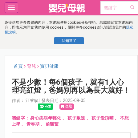
Toggle
navigation
為提供您更多優質的內容，本網站使用cookies分析技術。若繼續閱覽本網站內
容，即表示您同意我們使用 cookies， 關於更多cookies資訊請閱讀我們的
隱私
權說明
。
我知道了
首頁
育兒
寶貝健康
不是少數！每6個孩子，就有1人心
理亮紅燈，爸媽別再以為長大就好！
作者： 江睿毓 | 發表日期：2025-09-05
收藏
關鍵字：
身心疾病年輕化
、
孩子叛逆
、
孩子愛頂嘴
、
不想
上學
、
青春期
、
前額葉