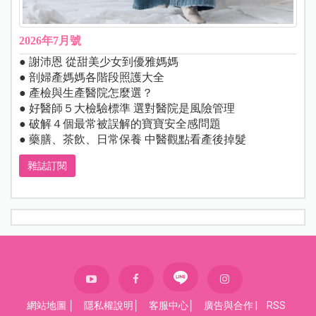
2026年7月號
● 謝沛恩 從甜美少女到優雅媽媽
● 剖婦產媽媽各階段照護大全
● 產檢與生產醫院怎麼選？
● 好醫師５大檢驗標準 選對醫院是風險管理
● 破解４個最常被誤解的寶寶安全感問題
● 藥膳、茶飲、日常保養 中醫觀點看產後掉髮
雜誌訂閱
網站地圖
│
隱私權說明
│
客服中心
│
廣告與合作
|
RSS