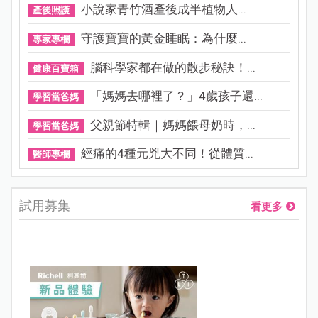
小說家青竹酒產後成半植物人...
產後照護
守護寶寶的黃金睡眠：為什麼...
專家專欄
腦科學家都在做的散步秘訣！...
健康百寶箱
「媽媽去哪裡了？」4歲孩子還...
學習當爸媽
父親節特輯｜媽媽餵母奶時，...
學習當爸媽
經痛的4種元兇大不同！從體質...
醫師專欄
試用募集
看更多