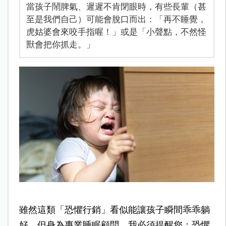
當孩子鬧脾氣、遲遲不肯閉眼時，有些長輩（甚
至是我們自己）可能會脫口而出：「再不睡覺，
虎姑婆會來咬手指喔！」或是「小聲點，不然怪
獸會把你抓走。」
雖然這類「恐懼行銷」看似能讓孩子瞬間乖乖躺
好，但身為專業睡眠顧問，我必須提醒您：恐懼