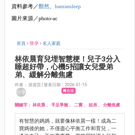
資料參考／
酣然
、
hanransleep
圖片來源／photo-ac
首頁
懷孕
名人家庭
林依晨育兒埋智慧梗！兒子3分入
睡超好帶，心機5招讓女兒愛弟
弟、緩解分離焦慮
作者： 游資芸 | 發表日期：2026-01-15
收藏
分享
關鍵字：
林依晨
、
手足爭寵
、
二寶
、
姐弟
、
分離焦慮
有智慧的媽媽，就要像林依晨一樣！成為二
寶媽後的她，不僅盡心平衡工作和育兒，一