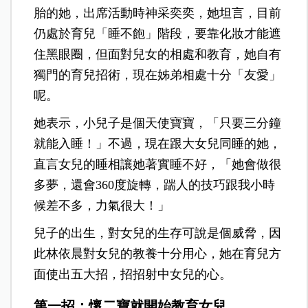
胎的她，出席活動時神采奕奕，她坦言，目前
仍處於育兒「睡不飽」階段，要靠化妝才能遮
住黑眼圈，但面對兒女的相處和教育，她自有
獨門的育兒招術，現在姊弟相處十分「友愛」
呢。
她表示，小兒子是個天使寶寶，「只要三分鐘
就能入睡！」不過，現在跟大女兒同睡的她，
直言女兒的睡相讓她著實睡不好，「她會做很
多夢，還會360度旋轉，踹人的技巧跟我小時
候差不多，力氣很大！」
兒子的出生，對女兒的生存可說是個威脅，因
此林依晨對女兒的教養十分用心，她在育兒方
面使出五大招，招招射中女兒的心。
第一招：懷二寶就開始教育女兒