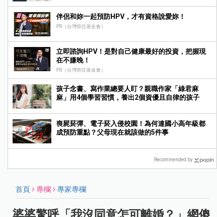
伴侶和妳一起預防HPV，才有資格說愛妳！
PR（台灣癌症基金會）
立即諮詢HPV！是對自己健康最好的投資，把握現
在不嫌晚！
PR（台灣癌症基金會）
孩子念書、寫作業總要人盯？親職作家「綠君麻
麻」用4個學習習慣，養出2個資優且自律的孩子
喪屍菸彈、電子菸入侵校園！為何連國小高年級都
成預防重點？父母現在就該做的5件事
Recommended by
首頁
專欄
專家專欄
婆婆驚呼「我沒同意怎可離婚？」網傻