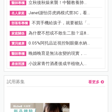
立秋後秋燥來襲！中醫教養肺...
醫師專欄
Janet謝怡芬虎媽模式禁3C，看...
名人家庭
不買手機給孩子，就要被貼「...
部落客專欄
為什麼不想或不敢生二胎？這8...
家庭關係
0.05%阿托品近視控制眼藥水納...
寶貝健康
晚婚晚育是無法改變的現實，...
醫師專欄
小說家青竹酒產後成半植物人...
產後照護
試用募集
看更多