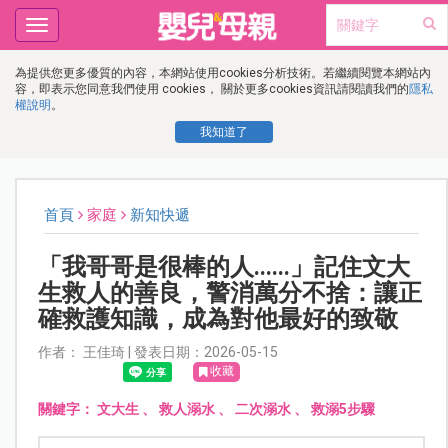
Toggle
navigation
為提供您更多優質的內容，本網站使用cookies分析技術。若繼續閱覽本網站內
容，即表示您同意我們使用 cookies， 關於更多cookies資訊請閱讀我們的
隱私
權說明
。
我知道了
首頁
家庭
新知快遞
「我哥哥是很棒的人......」記住文大
生救人的善良，警消萬分不捨：讓正
確救護知識，成為對他最好的致敬
作者： 王佳琦 | 發表日期：2026-05-15
收藏
關鍵字：
文大生
、
救人溺水
、
二次溺水
、
救溺5步驟