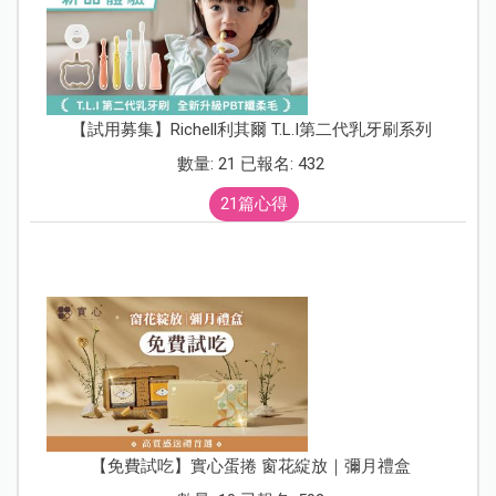
【試用募集】Richell利其爾 T.L.I第二代乳牙刷系列
數量: 21 已報名: 432
21篇心得
【免費試吃】實心蛋捲 窗花綻放｜彌月禮盒