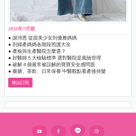
2026年7月號
● 謝沛恩 從甜美少女到優雅媽媽
● 剖婦產媽媽各階段照護大全
● 產檢與生產醫院怎麼選？
● 好醫師５大檢驗標準 選對醫院是風險管理
● 破解４個最常被誤解的寶寶安全感問題
● 藥膳、茶飲、日常保養 中醫觀點看產後掉髮
雜誌訂閱