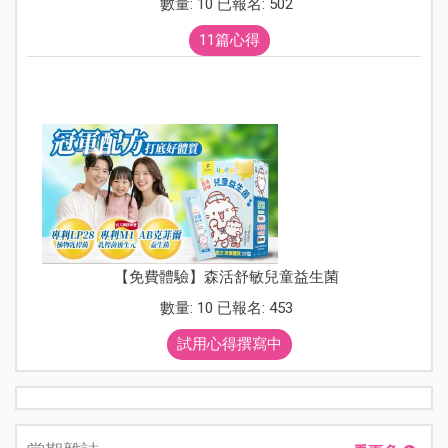
數量: 10 已報名: 502
11篇心得
【免費體驗】森活舒敏兒童益生菌
數量: 10 已報名: 453
試用心得撰寫中