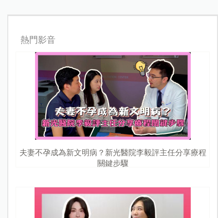
熱門影音
夫妻不孕成為新文明病？新光醫院李毅評主任分享療程
關鍵步驟