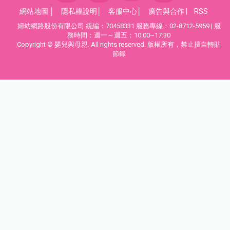
網站地圖
│
隱私權說明
│
客服中心
│
廣告與合作
|
RSS
婦幼網路股份有限公司 統編：70458331 服務專線：02-8712-5959 | 服
務時間：週一～週五：10:00~17:30
Copyright © 嬰兒與母親. All rights reserved. 版權所有，禁止擅自轉貼
節錄