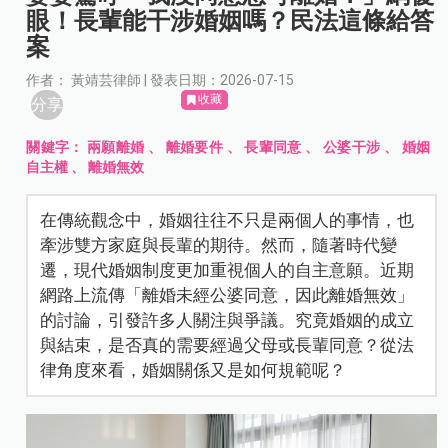
眼！長輩能干涉婚姻嗎？民法這條給答
案
作者： 黃靖芸律師 | 發表日期：2026-07-15
收藏
分享
關鍵字：
兩願離婚
、
離婚要件
、
長輩同意
、
公婆干涉
、
婚姻
自主權
、
離婚無效
在傳統觀念中，婚姻往往不只是兩個人的事情，也
牽涉雙方家庭與長輩的期待。然而，隨著時代變
遷，現代婚姻制度更加重視個人的自主意願。近期
網路上流傳「離婚未經公婆同意，因此離婚無效」
的討論，引發許多人關注與爭議。究竟婚姻的成立
與結束，是否真的需要經過父母或長輩同意？從法
律角度來看，婚姻關係又是如何規範呢？