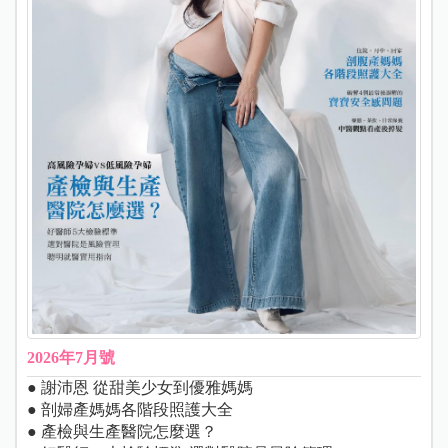
2026年7月號
● 謝沛恩 從甜美少女到優雅媽媽
● 剖婦產媽媽各階段照護大全
● 產檢與生產醫院怎麼選？