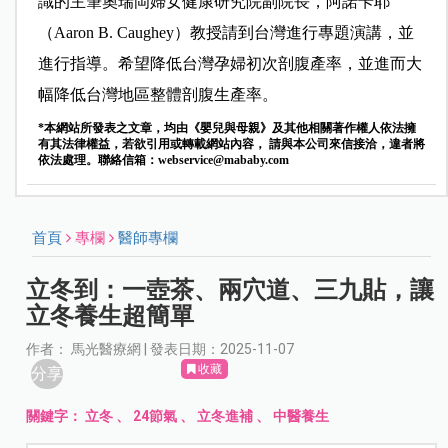
識的主筆奧瑞岡婦女健康研究院副院長，阿諾卡耶
（Aaron B. Caughey）教授請到台灣進行專題演講，並
進行指導。希望降低台灣孕婦初次剖腹產率，並進而大
幅降低台灣地區整體剖腹生產率。
*本網站所發表之文章，均由《嬰兒與母親》及其他相關著作權人依法擁
有其法律權益，若欲引用或轉載網站內容， 請與本公司來信接洽，違者將
依法處理。聯絡信箱：
webservice@mababy.com
首頁
專欄
醫師專欄
立冬到：一壺茶、兩穴道、三九貼，讓
立冬養生超簡單
作者： 馬光醫療網 | 發表日期：2025-11-07
收藏
分享
關鍵字：
立冬
、
24節氣
、
立冬進補
、
中醫養生