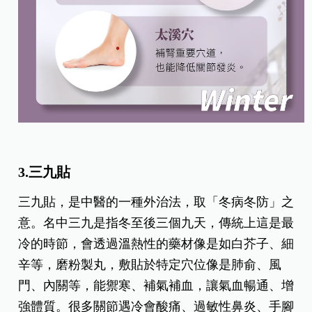
3.三九貼
三九貼，是中醫的一種外治法，取「冬病冬防」之
意。名中三九是指冬至後三個九天，傳統上這是最
冷的時節，會透過溫熱性的藥材像是如白芥子、細
辛等，磨粉製丸，敷貼於特定穴位像是肺俞、風
門、內關等，能禦寒、補氣補血，讓氣血暢通、增
強體質。很多關節遇冷會酸痛、過敏性鼻炎、手腳