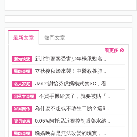
最新文章
熱門文章
看更多
新北割頸案受害少年楊承勳名...
新知快遞
立秋後秋燥來襲！中醫教養肺...
醫師專欄
Janet謝怡芬虎媽模式禁3C，看...
名人家庭
不買手機給孩子，就要被貼「...
部落客專欄
為什麼不想或不敢生二胎？這8...
家庭關係
0.05%阿托品近視控制眼藥水納...
寶貝健康
晚婚晚育是無法改變的現實，...
醫師專欄