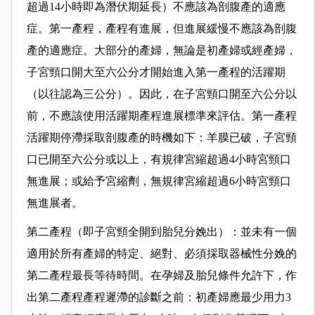
超過14小時即為潛伏期延長）不應該為剖腹產的適應
症。第一產程，產程有進展，但進展緩慢不應該為剖腹
產的適應症。大部分的產婦，無論是初產婦或經產婦，
子宮頸口開大至六公分才開始進入第一產程的活躍期
（以往認為三公分）。因此，在子宮頸口開至六公分以
前，不應該使用活躍期產程進展標準來評估。第一產程
活躍期停滯採取剖腹產的時機如下：羊膜已破，子宮頸
口已開至六公分或以上，有規律宮縮超過4小時宮頸口
無進展；或給予宮縮劑，無規律宮縮超過6小時宮頸口
無進展者。
第二產程（即子宮頸全開到胎兒分娩出）：並未有一個
適用於所有產婦的特定、絕對、必須採取器械性分娩的
第二產程最長等待時間。在孕婦及胎兒條件允許下，作
出第二產程產程遲滯的診斷之前：初產婦應最少用力3