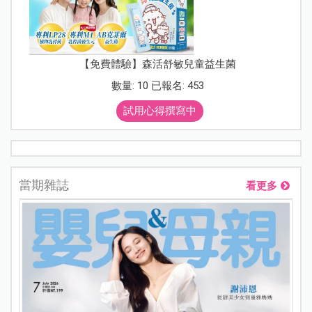
【免費體驗】森活舒敏兒童益生菌
數量: 10 已報名: 453
試用心得撰寫中
當期雜誌
看更多