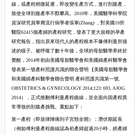
線，或產程稍微延遲，即改變生產方式，進行剖腹產，
致使全球剖腹產率不㫁攀高。2010年，美國醫學科學院
資深研究員華裔流行病學者張軍(Zhang) ，對美國19所
醫院62415個產婦的產程研究，發表了更大規模的孕產
研究報告，指出原來現代人的產程根本不像傅利曼所描
述的樣子。被呼嚨了數十年後，全球的母胎醫學界終於
覺醒，2014年初由美國母胎醫學會和美國婦產科醫學會
（
發表第一號產科照護共識的聯合聲明
美國母胎醫學會
和美國婦產科醫學會聯合聲明 產科照護共識第一號.
OBSTETRICS & GYNECOLOGY 2014;123: 693. AJOG
2014），正式推翻傅利曼產程曲線，並全面向因產程異
常導致的剖腹產挑戰。重點如下：
第一產程（即規律陣痛到子宮頸全開）：潛伏期延長
（例如傅利曼產程曲線認為初產婦超過20小時，經產婦