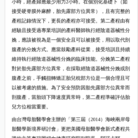
小時，經產婦應最少用力2小時。在個別化基礎下（如
接受硬脊膜外麻醉，胎先露部方位異常），且有完整的
產程記錄情況下，更長的產程亦可接受。第二產程由有
經驗且接受過專業培訓的產科醫師執行經陰道器械性分
娩，應該被視為是一個安全且可以被接受，用以取代剖
腹產的分娩方式。應當鼓勵產科從業，接受培訓且持續
維持執行經陰道器械性分娩的臨床技能。分娩第二產程
對於胎先露部方位異常，在採取經陰道器械性分娩或剖
腹產之前，手觸扭轉矯正胎兒枕部方位是一個合理且可
以被考慮的措施。為了安全預防因胎先露部方位異常而
剖腹產，當胎頭下降速度異常時，第二產程準確評估胎
兒方位相當重要。
由台灣母胎醫學會主辦的「第三屆（2014）海峽兩岸母
胎醫學新境界研討會」更把美國母胎醫學會新式產程共