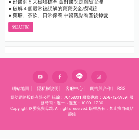
● 好醫師５大檢驗標準 選對醫院是風險管理
● 破解４個最常被誤解的寶寶安全感問題
● 藥膳、茶飲、日常保養 中醫觀點看產後掉髮
雜誌訂閱
網站地圖
│
隱私權說明
│
客服中心
│
廣告與合作
|
RSS
婦幼網路股份有限公司 統編：70458331 服務專線：02-8712-5959 | 服
務時間：週一～週五：10:00~17:30
Copyright © 嬰兒與母親. All rights reserved. 版權所有，禁止擅自轉貼
節錄