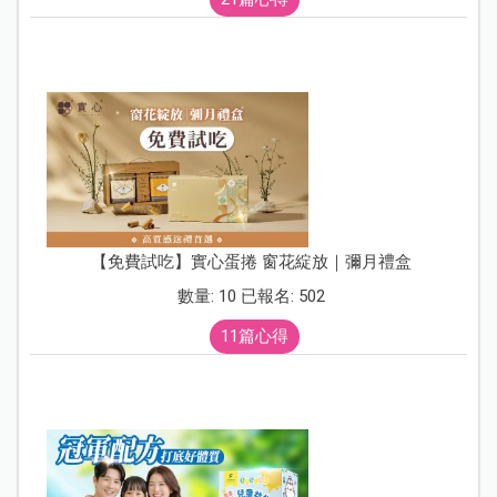
【免費試吃】實心蛋捲 窗花綻放｜彌月禮盒
數量: 10 已報名: 502
11篇心得