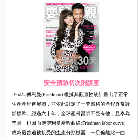
安全預防初次剖腹產
1954年傅利曼(Friedman) 根據其觀查性統計畫出了正常
生產產程進展圖，並依此訂定了一套嚴格的產程異常診
斷標準。經過六十年，全球產科醫師不疑有他，且奉為
圭臬，也因而使傅利曼產程曲線(Friedman labor curve)
成為最普遍被接受的生產分類機器，一旦偏離此一曲