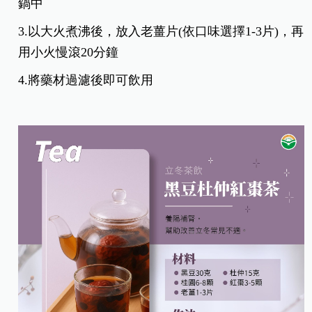
鍋中
3.以大火煮沸後，放入老薑片(依口味選擇1-3片)，再
用小火慢滾20分鐘
4.將藥材過濾後即可飲用