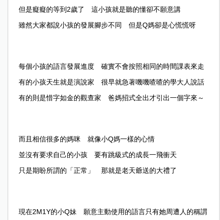
但是癡癡的等到2歲了 這小孩就是聽的懂卻不願意講
雖然大家都說小孩的發展腳步不同 但是Q媽卻是心慌慌呀
每個小孩的語言發展進度 確實不會按照相同的時間課表來走
有的小孩天生就是演說家 很早就急著嘰嘰喳喳的學大人說話
有的則是惜字如金的觀查家 爸媽招式全出才引出一個字來～
而且相信很多的媽咪 就像小Q媽一樣的心情
並沒有要求自己的小孩 要有跳級式的成長一飛衝天
只是期盼所謂的「正常」 那就是老天爺送的大禮了
現在2M1Y的小Q妹 願意主動使用的語言只有她周遭人的稱謂