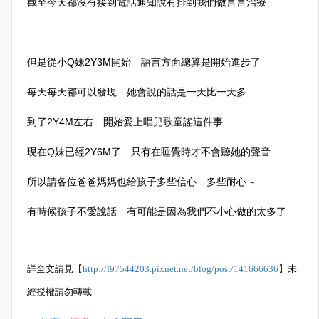
截至今天都沒有接到電話通知說有排到我們做言言治療
但是從小Q妹2Y3M開始 語言方面總算是開始進步了
每天每天都可以發現 她會說的話是一天比一天多
到了2Y4M左右 開始愛上唱兒歌童謠這件事
現在Q妹已經2Y6M了 只有在睡覺時才不會聽她的聲音
所以請各位爸爸媽媽也給孩子多些信心 多些耐心～
有時候孩子不愛說話 有可能是因為我們不小心做的太多了
詳全文請見【
http://f97544203.pixnet.net/blog/post/141666636
】未
經授權請勿轉載