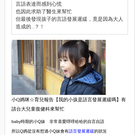
言語表達而感到心慌
也因此求助了醫生來幫忙
但最後發現孩子的言語發展遲緩，竟是因為大人
造成的…？！
小Q媽咪☆育兒報告【我的小孩是語言發展遲緩嗎】有
請台大兒童復健科來幫忙
baby
時期的小Q妹 非常喜愛啍啍哈哈的自言自語
所以Q媽從沒有想過小Q妹會有
語言發展遲緩
的狀況