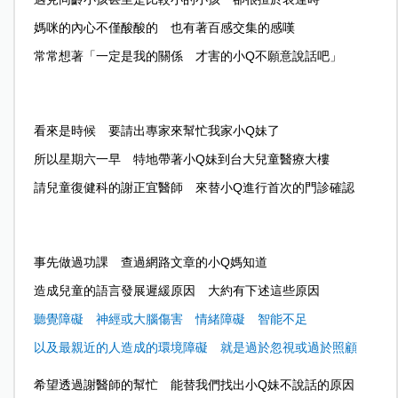
媽咪的內心不僅酸酸的 也有著百感交集的感嘆
常常想著「一定是我的關係 才害的小Q不願意說話吧」
看來是時候 要請出專家來幫忙我家小Q妹了
所以星期六一早 特地帶著小Q妹到台大兒童醫療大樓
請兒童復健科的謝正宜醫師 來替小Q進行首次的門診確認
事先做過功課 查過網路文章的小Q媽知道
造成兒童的語言發展遲緩原因 大約有下述這些原因
聽覺障礙 神經或大腦傷害 情緒障礙 智能不足
以及最親近的人造成的環境障礙 就是過於忽視或過於照顧
希望透過謝醫師的幫忙 能替我們找出小Q妹不說話的原因