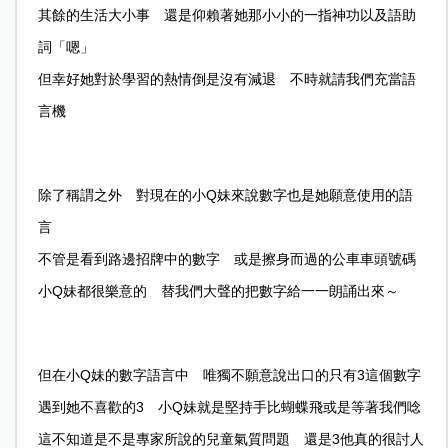
其餘的生活大小事 還是仰賴著她那小小的一指神功以及語助
詞「嗯」
但幸好她對於學習的熱情倒是沒有減退 不時就請我們充當語
言機
除了稱謂之外 對現在的小Q妹來說數字也是她願意使用的語
言
不管是看到路邊招牌中的數字 或是擦身而過的公車車頭號碼
小Q妹都很樂意的 替我們大聲的把數字給一一朗誦出來～
但在小Q妹的數字語言中 唯獨不願意說出口的只有3這個數字
遇到她不喜歡的3 小Q妹就是堅持手比蝴蝶飛或是等著我們唸
這不知道是不是專家所說的兒童氣質問題 還是3他真的很討人