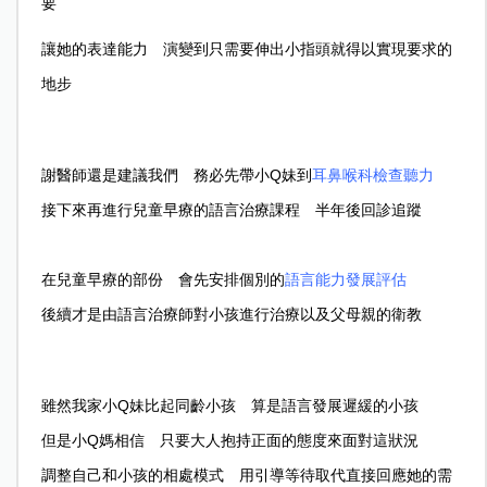
要
讓她的表達能力 演變到只需要伸出小指頭就得以實現要求的
地步
謝醫師還是建議我們 務必先帶小Q妹到
耳鼻喉科檢查聽力
接下來再進行兒童早療的語言治療課程 半年後回診追蹤
在兒童早療的部份 會先安排個別的
語言能力發展評估
後續才是由語言治療師對小孩進行治療以及父母親的衛教
雖然我家小Q妹比起同齡小孩 算是語言發展遲緩的小孩
但是小Q媽相信 只要大人抱持正面的態度來面對這狀況
調整自己和小孩的相處模式 用引導等待取代直接回應她的需