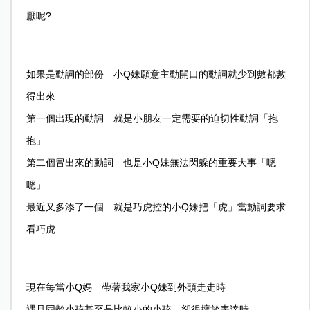
厭呢?
如果是動詞的部份 小Q妹願意主動開口的動詞就少到數都數
得出來
第一個出現的動詞 就是小朋友一定需要的迫切性動詞「抱
抱」
第二個冒出來的動詞 也是小Q妹無法閃躲的重要大事「嗯
嗯」
最近又多添了一個 就是巧虎控的小Q妹把「虎」當動詞要求
看巧虎
現在每當小Q媽 帶著我家小Q妹到外頭走走時
遇見同齡小孩甚至是比較小的小孩 卻很擅於表達時