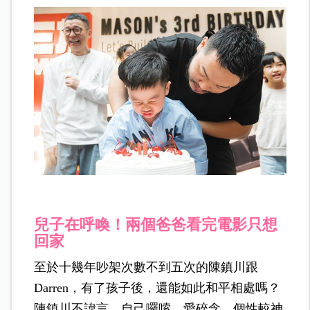
兒子在呼喚！兩個爸爸看完電影只想
回家
至於十幾年吵架次數不到五次的陳鎮川跟
Darren，有了孩子後，還能如此和平相處嗎？
陳鎮川不諱言，自己囉嗦、愛碎念，個性較神