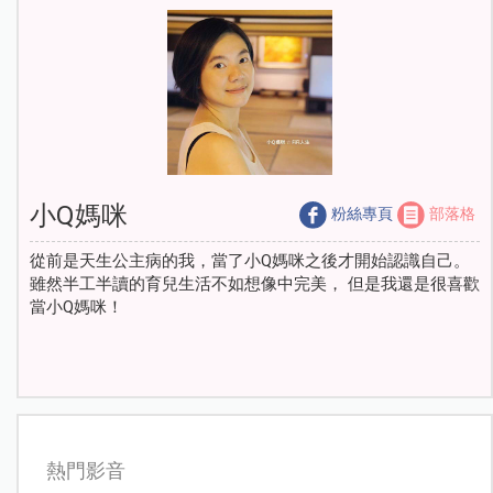
小Q媽咪
粉絲專頁
部落格
從前是天生公主病的我，當了小Q媽咪之後才開始認識自己。
雖然半工半讀的育兒生活不如想像中完美， 但是我還是很喜歡
當小Q媽咪！
熱門影音