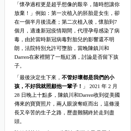
「懷孕過程更是超乎想像的艱辛，隨時想讓你
放棄！」例如：第一次植入的胚胎是女生，卻
在一個半月後流產；第二次植入後，懷胎到7
個月，適逢新冠疫情期間，代理孕母感染了病
毒，由於當時新冠病毒對胎兒的影響還不明
朗，法院特別允許可墮胎，當晚陳鎮川和
Darren在家裡開了一瓶紅酒，討論是否留下孩
子。
「最後決定生下來，
不管好壞都是我們的小
孩，不好我就照顧他一輩子！
」 2021 年 2 月
28 日晚上十點多，陳鎮川和Darren收到從美國
傳來的寶寶照片，兩人眼淚奪眶而出，這條漫
長又辛苦的生子之路，歷盡難關終於走到盡
頭。