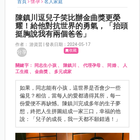
首頁
懷孕
名人家庭
陳鎮川逗兒子笑比辦金曲獎更榮
耀！給他對抗世界的勇氣，「抬頭
挺胸說我有兩個爸爸」
作者： 游資芸 | 發表日期：2024-05-17
收藏
分享
關鍵字：
同志生小孩
、
陳鎮川
、
代理孕母
、
同婚
、
人
工生殖
、
金曲獎
、
多元成家
如果，同志能有小孩，這世界是否會少一些
偏見？相信，當每人的愛都適得其所，每一
份愛便不再缺憾。陳鎮川完成多年的生子夢
想，終把人生拼圖組成一家三口，幸福的他
說：「兒子的成長，我一天都不願錯過！」