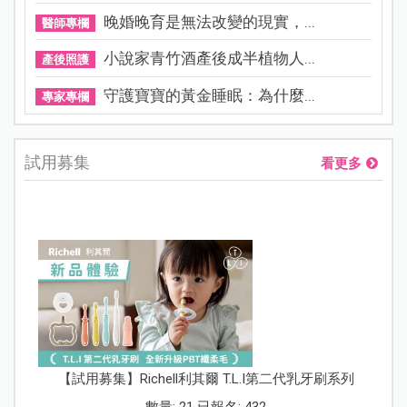
晚婚晚育是無法改變的現實，...
醫師專欄
小說家青竹酒產後成半植物人...
產後照護
守護寶寶的黃金睡眠：為什麼...
專家專欄
試用募集
看更多
【試用募集】Richell利其爾 T.L.I第二代乳牙刷系列
數量: 21 已報名: 432