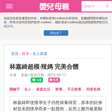
Toggle
navigation
為提供您更多優質的內容，本網站使用cookies分析技術。若繼續閱覽本網站內
容，即表示您同意我們使用 cookies， 關於更多cookies資訊請閱讀我們的
隱私
權說明
。
我知道了
首頁
懷孕
名人家庭
林嘉綺超模‧辣媽 完美合體
作者： 章菱 | 發表日期：2015-04-17
收藏
關鍵字：
名人
、
家庭生活
、
教養
、
手足教養
、
明星爸媽
林嘉綺即使懷孕生子仍然保養得宜，原本的好身
材並未因懷孕而多一點贅肉，反而上圍升級更顯