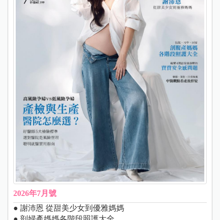
2026年7月號
● 謝沛恩 從甜美少女到優雅媽媽
● 剖婦產媽媽各階段照護大全