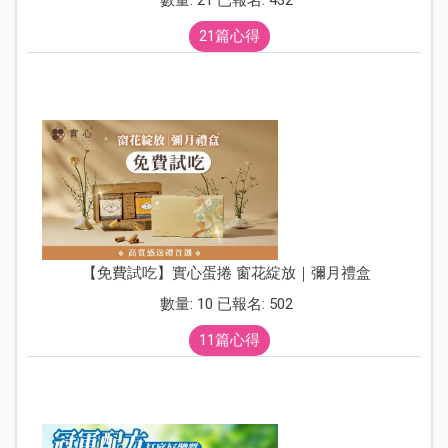
21篇心得
【免費試吃】實心蛋捲 窗花綻放｜彌月禮盒
數量: 10 已報名: 502
11篇心得