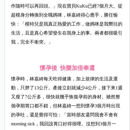
作隨時可以再回頭。」現在寶貝KuKu已經7個月大。從
超模身分轉換到全職媽咪，林嘉綺得心應手，勝任愉
快：「模特兒是我真正熱愛的工作，做媽咪是我嚮往的
生活，且是真心希望發生在我身上的事。兩者都很吸引
我，完全不衝突。」
懷孕後 快樂加倍奉還
懷孕時，林嘉綺每天吃得健康，加上規律的生活及運
動，只胖了13公斤。產後立刻就減少4公斤，接下來1週
又瘦了7公斤多，很快就幾乎恢復孕前的身材。雖然整
個孕期胃口都不錯，但林嘉綺一想到懷孕3個月時出現
的孕吐，還是覺得可怕：「當時朋友還問我會不會有
morning sick，我回說胃口好得很哩。沒想到3個月一