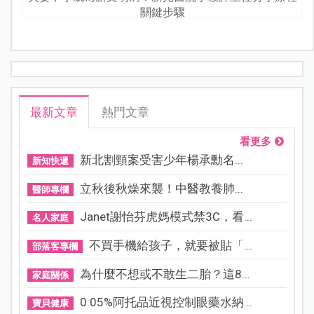
關鍵步驟
最新文章
熱門文章
看更多
新北割頸案受害少年楊承勳名...
新知快遞
立秋後秋燥來襲！中醫教養肺...
醫師專欄
Janet謝怡芬虎媽模式禁3C，看...
名人家庭
不買手機給孩子，就要被貼「...
部落客專欄
為什麼不想或不敢生二胎？這8...
家庭關係
0.05%阿托品近視控制眼藥水納...
寶貝健康