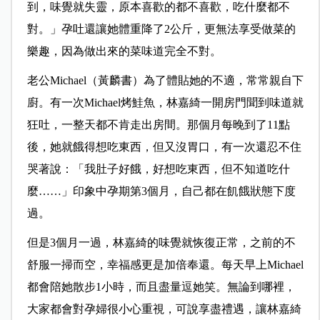
到，味覺就失靈，原本喜歡的都不喜歡，吃什麼都不
對。」孕吐還讓她體重降了2公斤，更無法享受做菜的
樂趣，因為做出來的菜味道完全不對。
老公Michael（黃麟書）為了體貼她的不適，常常親自下
廚。有一次Michael烤鮭魚，林嘉綺一開房門聞到味道就
狂吐，一整天都不肯走出房間。那個月每晚到了11點
後，她就餓得想吃東西，但又沒胃口，有一次還忍不住
哭著說：「我肚子好餓，好想吃東西，但不知道吃什
麼……」印象中孕期第3個月，自己都在飢餓狀態下度
過。
但是3個月一過，林嘉綺的味覺就恢復正常，之前的不
舒服一掃而空，幸福感更是加倍奉還。每天早上Michael
都會陪她散步1小時，而且盡量逗她笑。無論到哪裡，
大家都會對孕婦很小心重視，可說享盡禮遇，讓林嘉綺