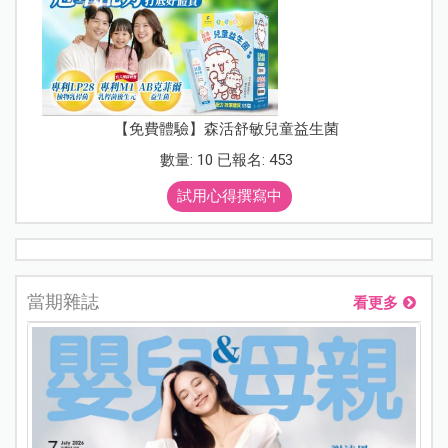
【免費體驗】森活舒敏兒童益生菌
數量: 10 已報名: 453
試用心得撰寫中
當期雜誌
看更多