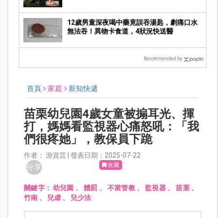
心
12歲男童深夜喝中藥竟誤吞湯匙，劇痛口水
無法吞！異物卡食道，4狀況快送醫
Recommended by
首頁
家庭
新知快遞
苗栗幼兒園4歲女童被搧耳光、揮
打，媽媽看監視器心痛怒吼：「我
們很疼她」，教保員下跪
作者： 游資芸 | 發表日期：2025-07-22
收藏
分享
關鍵字：
幼兒園
、
體罰
、
不當管教
、
監視器
、
苗栗
、
竹南
、
兒虐
、
兒少法