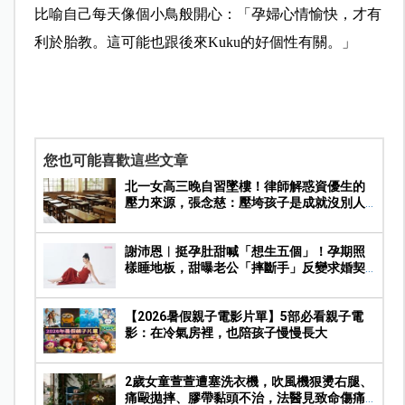
比喻自己每天像個小鳥般開心：「孕婦心情愉快，才有
利於胎教。這可能也跟後來Kuku的好個性有關。」
您也可能喜歡這些文章
北一女高三晚自習墜樓！律師解惑資優生的
壓力來源，張念慈：壓垮孩子是成就沒別人
好
謝沛恩︱挺孕肚甜喊「想生五個」！孕期照
樣睡地板，甜曝老公「摔斷手」反變求婚契
機
【2026暑假親子電影片單】5部必看親子電
影：在冷氣房裡，也陪孩子慢慢長大
2歲女童萱萱遭塞洗衣機，吹風機狠燙右腿、
痛毆拋摔、膠帶黏頭不治，法醫見致命傷痛