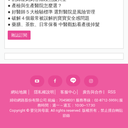
● 產檢與生產醫院怎麼選？
● 好醫師５大檢驗標準 選對醫院是風險管理
● 破解４個最常被誤解的寶寶安全感問題
● 藥膳、茶飲、日常保養 中醫觀點看產後掉髮
雜誌訂閱
網站地圖
│
隱私權說明
│
客服中心
│
廣告與合作
|
RSS
婦幼網路股份有限公司 統編：70458331 服務專線：02-8712-5959 | 服
務時間：週一～週五：10:00~17:30
Copyright © 嬰兒與母親. All rights reserved. 版權所有，禁止擅自轉貼
節錄