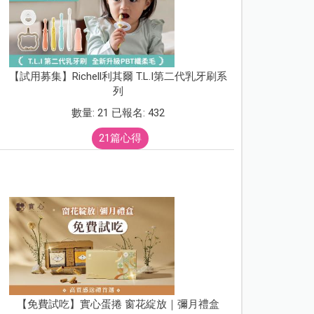
【試用募集】Richell利其爾 T.L.I第二代乳牙刷系
列
數量: 21 已報名: 432
21篇心得
【免費試吃】實心蛋捲 窗花綻放｜彌月禮盒