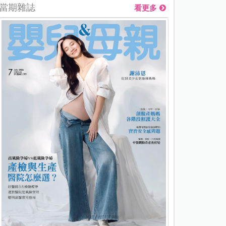
當期雜誌
看更多