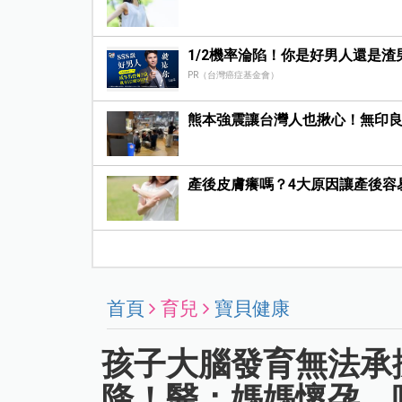
1/2機率淪陷！你是好男人還是渣
PR（台灣癌症基金會）
熊本強震讓台灣人也揪心！無印
產後皮膚癢嗎？4大原因讓產後容
首頁
育兒
寶貝健康
孩子大腦發育無法承
降！醫：媽媽懷孕、