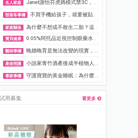
Janet謝怡芬虎媽模式禁3C，看...
名人家庭
不買手機給孩子，就要被貼「...
部落客專欄
為什麼不想或不敢生二胎？這8...
家庭關係
0.05%阿托品近視控制眼藥水納...
寶貝健康
晚婚晚育是無法改變的現實，...
醫師專欄
小說家青竹酒產後成半植物人...
產後照護
守護寶寶的黃金睡眠：為什麼...
專家專欄
試用募集
看更多