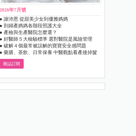
2026年7月號
● 謝沛恩 從甜美少女到優雅媽媽
● 剖婦產媽媽各階段照護大全
● 產檢與生產醫院怎麼選？
● 好醫師５大檢驗標準 選對醫院是風險管理
● 破解４個最常被誤解的寶寶安全感問題
● 藥膳、茶飲、日常保養 中醫觀點看產後掉髮
雜誌訂閱