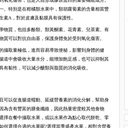
到氧化傷害，也是人體形成膠原蛋白的重要機能成分。
一。特別是在柑橘類水果中，類胡蘿蔔素的含量相當豐
生素A，對於皮膚及黏膜具有保護性。
學物質，包括多酚類、類黃酮素、花青素、兒茶素、有
物質可以對抗自由基，保護身體免於受到氧化傷害。
的攝取量極低，進而容易導致便秘，影響到身體的健
腸道中會吸收大量水分，能增加飽足感，也可以抑制其
具有黏性，可以減少醣類與脂質的消化吸收。
且可以促進腸道蠕動、延緩營養素的消化分解，幫助身
因為含有豐富的膳食纖維，因此熱量密度較其他食物
選擇在餐中攝取水果，或以水果作為點心取代餅乾、零
如何選擇合適的水果呢?選擇當季盛產水果，相對含營養