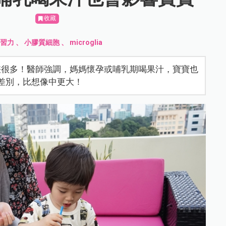
收藏
學習力
、
小膠質細胞
、
microglia
差很多！醫師強調，媽媽懷孕或哺乳期喝果汁，寶寶也
差別，比想像中更大！