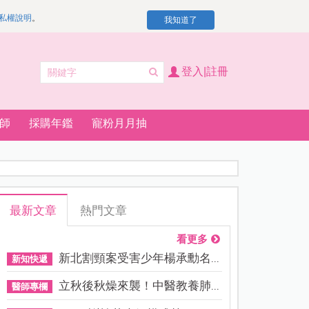
私權說明
。
我知道了
登入|註冊
師
採購年鑑
寵粉月月抽
最新文章
熱門文章
看更多
新北割頸案受害少年楊承勳名...
新知快遞
立秋後秋燥來襲！中醫教養肺...
醫師專欄