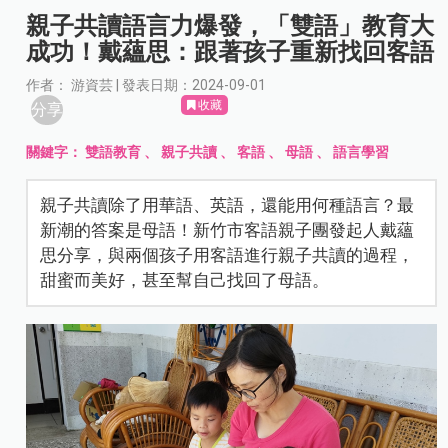
親子共讀語言力爆發，「雙語」教育大
成功！戴蘊思：跟著孩子重新找回客語
作者： 游資芸 | 發表日期：2024-09-01
收藏
分享
關鍵字：
雙語教育
、
親子共讀
、
客語
、
母語
、
語言學習
親子共讀除了用華語、英語，還能用何種語言？最
新潮的答案是母語！新竹市客語親子團發起人戴蘊
思分享，與兩個孩子用客語進行親子共讀的過程，
甜蜜而美好，甚至幫自己找回了母語。