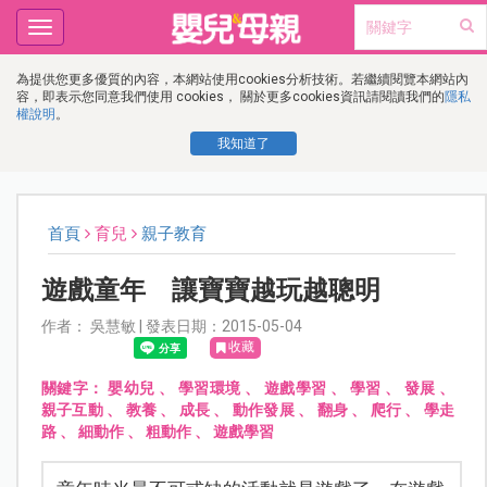
Toggle
navigation
為提供您更多優質的內容，本網站使用cookies分析技術。若繼續閱覽本網站內
容，即表示您同意我們使用 cookies， 關於更多cookies資訊請閱讀我們的
隱私
權說明
。
我知道了
首頁
育兒
親子教育
遊戲童年 讓寶寶越玩越聰明
作者： 吳慧敏 | 發表日期：2015-05-04
收藏
關鍵字：
嬰幼兒
、
學習環境
、
遊戲學習
、
學習
、
發展
、
親子互動
、
教養
、
成長
、
動作發展
、
翻身
、
爬行
、
學走
路
、
細動作
、
粗動作
、
遊戲學習