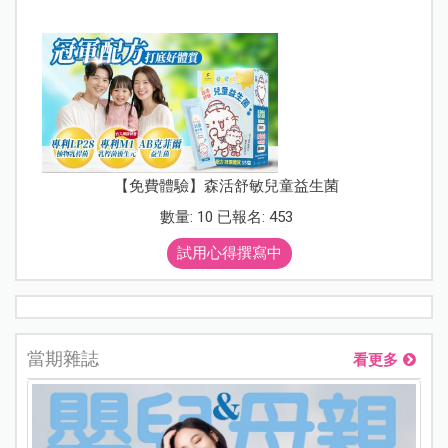
【免費體驗】森活舒敏兒童益生菌
數量: 10 已報名: 453
試用心得撰寫中
當期雜誌
看更多