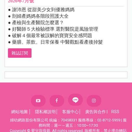
2026年7月號
● 謝沛恩 從甜美少女到優雅媽媽
● 剖婦產媽媽各階段照護大全
● 產檢與生產醫院怎麼選？
● 好醫師５大檢驗標準 選對醫院是風險管理
● 破解４個最常被誤解的寶寶安全感問題
● 藥膳、茶飲、日常保養 中醫觀點看產後掉髮
雜誌訂閱
網站地圖
│
隱私權說明
│
客服中心
│
廣告與合作
|
RSS
婦幼網路股份有限公司 統編：70458331 服務專線：02-8712-5959 | 服
務時間：週一～週五：10:00~17:30
Copyright © 嬰兒與母親. All rights reserved. 版權所有，禁止擅自轉貼