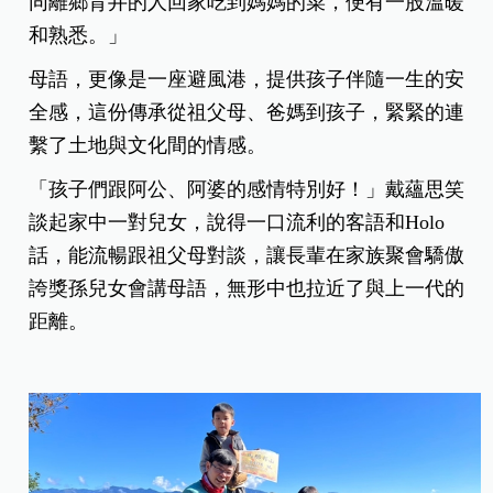
同離鄉背井的人回家吃到媽媽的菜，便有一股溫暖
和熟悉。」
母語，更像是一座避風港，提供孩子伴隨一生的安
全感，這份傳承從祖父母、爸媽到孩子，緊緊的連
繫了土地與文化間的情感。
「孩子們跟阿公、阿婆的感情特別好！」戴蘊思笑
談起家中一對兒女，說得一口流利的客語和Holo
話，能流暢跟祖父母對談，讓長輩在家族聚會驕傲
誇獎孫兒女會講母語，無形中也拉近了與上一代的
距離。