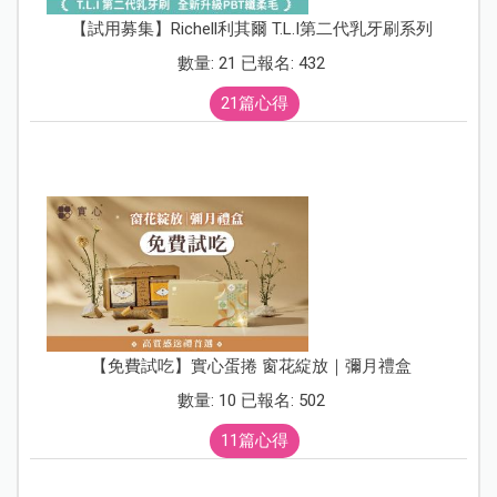
【試用募集】Richell利其爾 T.L.I第二代乳牙刷系列
數量: 21 已報名: 432
21篇心得
【免費試吃】實心蛋捲 窗花綻放｜彌月禮盒
數量: 10 已報名: 502
11篇心得