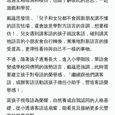
透過互相猜測和模仿，也能了解彼此的意思，一起
遊戲和學習。
戴蘊思發現，「兒子和女兒都不會因新朋友講不懂
的語言怯場，還會故意學對方語言的音調，想要模
仿！」兒女遇到講客語的孩子就說客語，碰到講其
他語言的小朋友會自行轉換，漸漸地對新語言的接
受度高，更彈性看待與自己不一樣的事物。
不過，隨著孩子逐漸長大，進入小學階段，華語會
變成學校同儕間的強勢語言，戴蘊思強調，此時需
要建立孩子對母語的榮譽感，「繼續跟他們講客
語，或辦客語活動請孩子擔任小助手，營造客語榮
譽感！」
當孩子視母語為榮耀，自然養成自我認同的人格基
礎，從小透過客語這扇窗，能看見且接納更多元豐