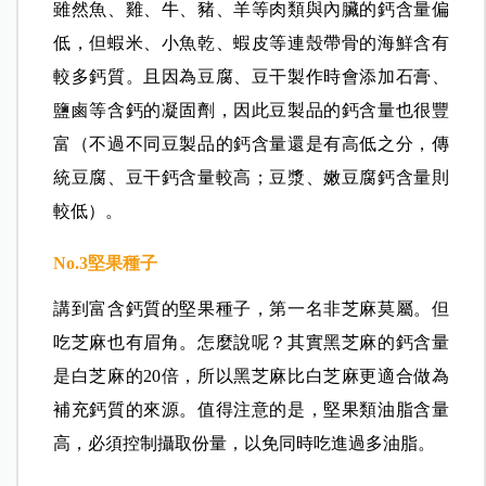
No.1
乳品
在6大類食物中，乳製品高居含鈣量的第一名，牛
奶、優酪乳、起司皆含有豐富的鈣質，一杯300cc的
牛奶就含有高達300毫克的鈣質。
No.2
豆魚肉蛋
雖然魚、雞、牛、豬、羊等肉類與內臟的鈣含量偏
低，但蝦米、小魚乾、蝦皮等連殼帶骨的海鮮含有
較多鈣質。且因為豆腐、豆干製作時會添加石膏、
鹽鹵等含鈣的凝固劑，因此豆製品的鈣含量也很豐
富（不過不同豆製品的鈣含量還是有高低之分，傳
統豆腐、豆干鈣含量較高；豆漿、嫩豆腐鈣含量則
較低）。
No.3
堅果種子