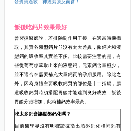
充、沒有脹氣問題，相對成為孕期補鈣的較好選
擇。乳酸鈣的吸收率也不錯，不過如果本身有乳醣
不耐症，就不適合服用。胺基酸螯合鈣的鈣質吸收
率高，但價格較昂貴，若經濟狀況許可，也可考慮
補充此類型的鈣片。
延伸閱讀：
別再問了！孕婦吃這些東西不一定會引
發寶寶過敏，神經緊張反而會！
飯後吃鈣片效果最好
曾翌捷醫師說，若排除副作用干擾、在適當時機攝
取，其實各類型鈣片並沒有太大差異，像鈣片和液
態鈣的吸收率其實差不多。比較需要注意的是，有
些從葡萄糖萃取出來的液態鈣，元素鈣含量極少，