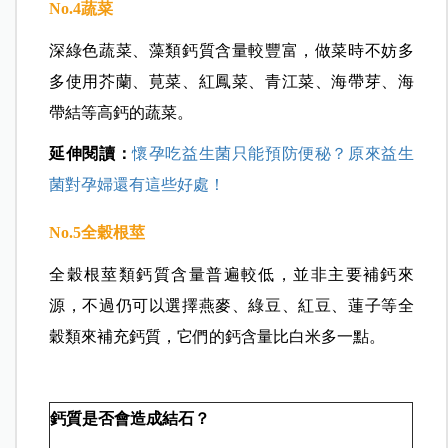
講到富含鈣質的堅果種子，第一名非芝麻莫屬。但
吃芝麻也有眉角。怎麼說呢？其實黑芝麻的鈣含量
是白芝麻的20倍，所以黑芝麻比白芝麻更適合做為
補充鈣質的來源。值得注意的是，堅果類油脂含量
高，必須控制攝取份量，以免同時吃進過多油脂。
No.4
蔬菜
深綠色蔬菜、藻類鈣質含量較豐富，做菜時不妨多
多使用芥蘭、莧菜、紅鳳菜、青江菜、海帶芽、海
帶結等高鈣的蔬菜。
延伸閱讀：
懷孕吃益生菌只能預防便秘？原來益生
菌對孕婦還有這些好處！
No.5
全穀根莖