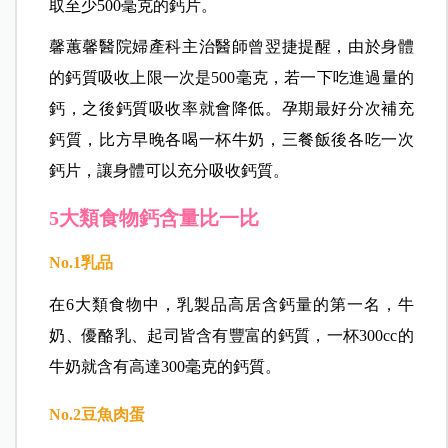
振興醫院營養治療科營養師張笛筠表示，以一般正
常飲食來看，常人一天約可攝取5、600毫克左右的
鈣。不過因為孕期平均一天需要補充1,000～1,500毫
克的鈣質，若含鈣食物吃得少，每天就需要額外攝
取至少500毫克的鈣片。
馨蕙馨醫院婦產科主治醫師曾翌捷提醒，由於身體
的鈣質吸收上限一次是500毫克，若一下吃進過量的
鈣，之後鈣質吸收率就會降低。孕期最好分次補充
鈣質，比方早晚各喝一杯牛奶，三餐飯後各吃一次
鈣片，讓身體可以充分吸收鈣質。
5大類食物鈣含量比一比