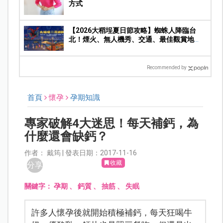
方式
【2026大稻埕夏日節攻略】蜘蛛人降臨台
北！煙火、無人機秀、交通、最佳觀賞地
點、親子一日遊玩法一次收藏
Recommended by
首頁
懷孕
孕期知識
專家破解4大迷思！每天補鈣，為
什麼還會缺鈣？
作者： 戴筠 | 發表日期：2017-11-16
收藏
分享
關鍵字：
孕期
、
鈣質
、
抽筋
、
失眠
許多人懷孕後就開始積極補鈣，每天狂喝牛