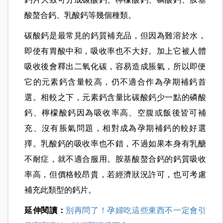
獲取足夠的鈣質。怎麼說呢？雖然乳品在含鈣食物
排行榜高居首位，但牛奶、起司並不是亞洲人的主
食，豆製品也容易引發脹氣。正因如此，孕期還是
必須搭配鈣片才能補足鈣質的缺口。因為純鈣是不
穩定物質，必須與碳酸、磷酸、檸檬酸、葡萄糖等
化合物結合才能製成可食用的鈣片；目前市面上的
鈣片大致可分成碳酸鈣、檸檬酸鈣、磷酸鈣、胺基
酸螯合鈣、乳酸鈣等幾個種類。
碳酸鈣是最常見的鈣質補充品，但因為難溶於水，
即使有胃酸中和，吸收率也不大好。加上它被人體
吸收後會釋出二氧化碳，容易造成脹氣，所以即便
它的元素鈣含量較高，仍不適合作為孕期補鈣首
選。相較之下，元素鈣含量比碳酸鈣少一點的磷酸
鈣、檸檬酸鈣因為吸收率高、空腹或飯後皆可補