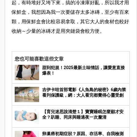
起，有時堆好又垮下來，搞的冷凍庫好亂，所以我才用
保鮮盒，我想因為我一次要儲存太多冰磚，至少有百來
顆，用保鮮盒會比較容易拿取，其它大人的食材也較好
收納～少量的冰磚才是用夾鏈袋會較方便。
您也可能喜歡這些文章
甜到犯規！2025最新土味情話，讓愛意直接
爆表！
吉伊卡哇首部電影《人魚島的秘密》6歲內禁
看列保護級，網：大人看完都覺得心靈受創
【育兒迷思說清楚１】寶寶睡眠怎麼顧才安
全？趴睡、同床與睡過夜一次釐清
卵巢癌初期症狀？原因、存活率、自我檢測