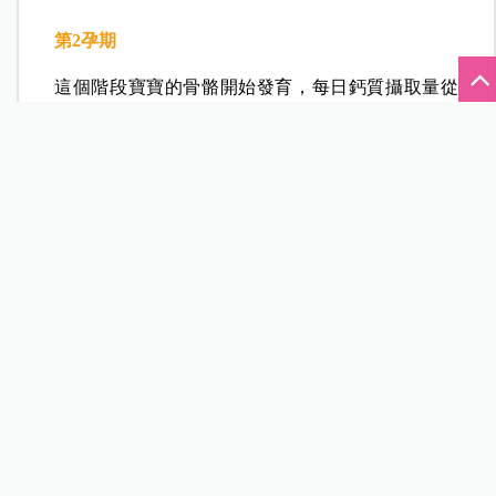
鈣即可。曾翌捷醫師表示，由於胎兒在懷孕初期還
沒有發育骨骼的需求，此時多吃芝麻、小魚乾、深
綠色蔬菜等含鈣食物，每天再喝1～2杯牛奶，就可
以獲得足夠的鈣質。值得注意的是，懷孕早期大多
會出現嘔吐、脹氣等症狀，而碳酸鈣容易引發脹
氣，此時最好不要吃碳酸鈣以免讓害喜症狀惡化。
第2
孕期
這個階段寶寶的骨骼開始發育，每日鈣質攝取量從
1,000毫克上升到1,500毫克；以不同鈣質來源劃分比
例，從飲食中獲取的鈣質佔500毫克、鈣片佔500毫
克、乳品也補充500毫克，就可以達到一天1,500毫克
的劑量。曾翌捷醫師提醒，由於各種類鈣片的元素
鈣比例差距甚大，從9%～90%都有，挑選鈣片時一