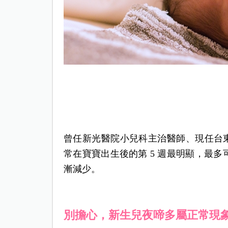
曾任
新光醫院小兒科主治醫師、
現任台東
常在寶寶出生後的第 5 週最明顯，最多可能
漸減少。
別擔心，新生兒夜啼多屬正常現