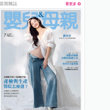
當期雜誌
看更多