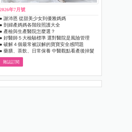
2026年7月號
● 謝沛恩 從甜美少女到優雅媽媽
● 剖婦產媽媽各階段照護大全
● 產檢與生產醫院怎麼選？
● 好醫師５大檢驗標準 選對醫院是風險管理
● 破解４個最常被誤解的寶寶安全感問題
● 藥膳、茶飲、日常保養 中醫觀點看產後掉髮
雜誌訂閱