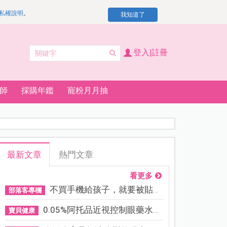
私權說明
。
我知道了
登入|註冊
師
採購年鑑
寵粉月月抽
最新文章
熱門文章
看更多
不買手機給孩子，就要被貼「...
部落客專欄
0.05%阿托品近視控制眼藥水納...
寶貝健康