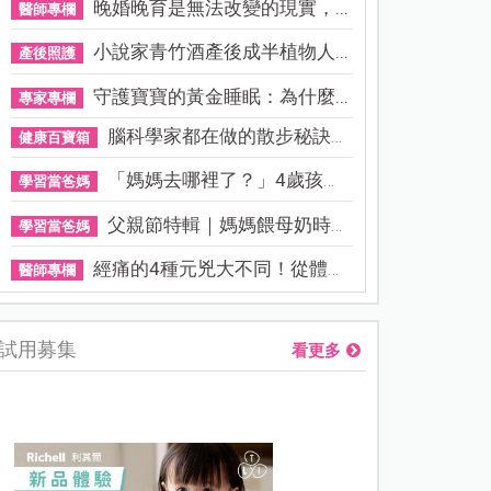
晚婚晚育是無法改變的現實，...
醫師專欄
小說家青竹酒產後成半植物人...
產後照護
守護寶寶的黃金睡眠：為什麼...
專家專欄
腦科學家都在做的散步秘訣！...
健康百寶箱
「媽媽去哪裡了？」4歲孩子還...
學習當爸媽
父親節特輯｜媽媽餵母奶時，...
學習當爸媽
經痛的4種元兇大不同！從體質...
醫師專欄
試用募集
看更多