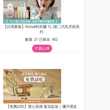
【試用募集】Richell利其爾 T.L.I第二代乳牙刷系
列
數量: 21 已報名: 432
21篇心得
【免費試吃】實心蛋捲 窗花綻放｜彌月禮盒