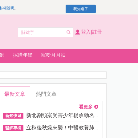
私權說明
。
我知道了
登入|註冊
師
採購年鑑
寵粉月月抽
最新文章
熱門文章
看更多
新北割頸案受害少年楊承勳名...
新知快遞
立秋後秋燥來襲！中醫教養肺...
醫師專欄