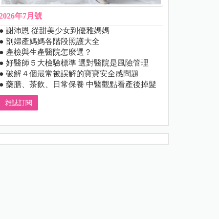
2026年7月號
● 謝沛恩 從甜美少女到優雅媽媽
● 剖婦產媽媽各階段照護大全
● 產檢與生產醫院怎麼選？
● 好醫師５大檢驗標準 選對醫院是風險管理
● 破解４個最常被誤解的寶寶安全感問題
● 藥膳、茶飲、日常保養 中醫觀點看產後掉髮
雜誌訂閱