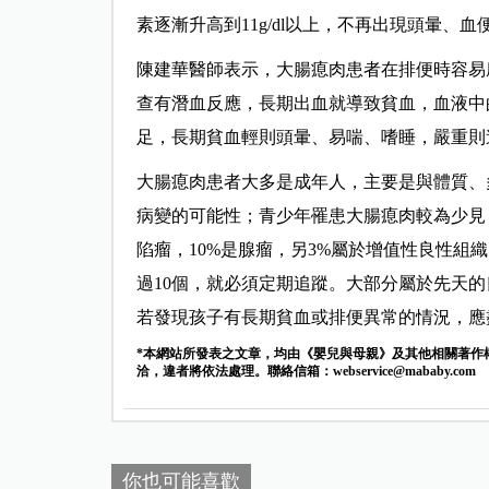
素逐漸升高到11g/dl以上，不再出現頭暈、血
陳建華醫師表示，大腸瘜肉患者在排便時容易
查有潛血反應，長期出血就導致貧血，血液中
足，長期貧血輕則頭暈、易喘、嗜睡，嚴重則
大腸瘜肉患者大多是成年人，主要是與體質、
病變的可能性；青少年罹患大腸瘜肉較為少見，
陷瘤，10%是腺瘤，另3%屬於增值性良性組
過10個，就必須定期追蹤。大部分屬於先天
若發現孩子有長期貧血或排便異常的情況，應
*本網站所發表之文章，均由《嬰兒與母親》及其他相關著作
洽，違者將依法處理。聯絡信箱：
webservice@mababy.com
你也可能喜歡