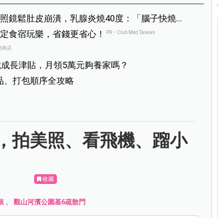
照鏡鬆肚皮崩潰，乳腺炎燒40度：「腦子快燒
定食宿玩樂，省錢更省心！
PR・Club Med Taiwan
路商店
8歲成長津貼，月領5萬元夠養家嗎？
物品、打包順序全攻略
，拍美照、看飛機、蹓小
收藏
孩
、
觀山河濱公園基6疏散門