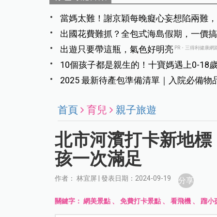
當媽太難！謝京穎每晚癡心妄想陷兩難，
壞」
出國花費難抓？全包式海島假期，一價搞
出遊只要帶這瓶，氣色好明亮
PR・三得利健康網
10個孩子都是親生的！十寶媽遇上0-1
2025 最新待產包準備清單｜入院必備
首頁
育兒
親子旅遊
北市河濱打卡新地標
孩一次滿足
作者： 林宜屏 | 發表日期：2024-09-19
分享
關鍵字：
網美景點
、
免費打卡景點
、
看飛機
、
蹓小