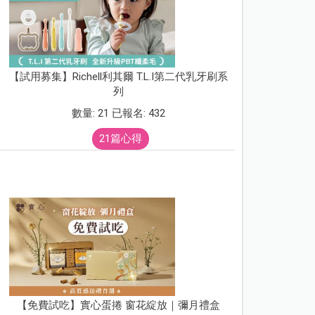
【試用募集】Richell利其爾 T.L.I第二代乳牙刷系
列
數量: 21 已報名: 432
21篇心得
【免費試吃】實心蛋捲 窗花綻放｜彌月禮盒