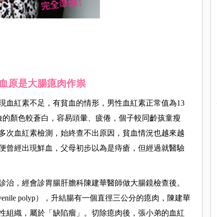
血原是大腸瘜肉作祟
現血紅素不足，有貧血的情形，男性血紅素正常值為13
掌、眼瞼的顏色較蒼白，容易頭暈、疲倦，個子較同齡孩童瘦
多次血紅素檢測，始終查不出原因，貧血情況也越來越
此外，排便曾經出現鮮血，父母初步以為是痔瘡，但經過就醫驗
診治，經會診胃腸肝膽科陳建華醫師做大腸鏡檢查後。
nile polyp），升結腸有一個直徑三公分的瘜肉，陳建華
性組織，屬於「缺陷瘤」。切除瘜肉後，張小弟的血紅