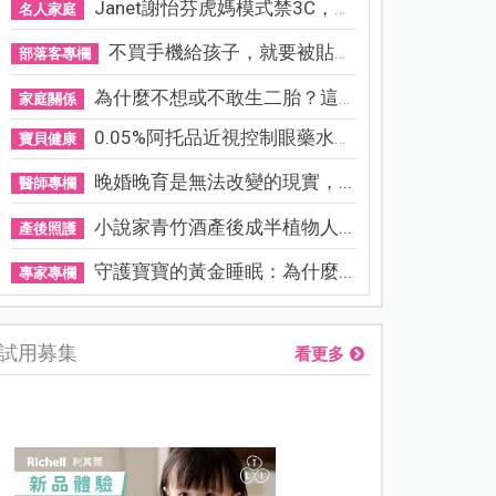
Janet謝怡芬虎媽模式禁3C，看...
名人家庭
不買手機給孩子，就要被貼「...
部落客專欄
為什麼不想或不敢生二胎？這8...
家庭關係
0.05%阿托品近視控制眼藥水納...
寶貝健康
晚婚晚育是無法改變的現實，...
醫師專欄
小說家青竹酒產後成半植物人...
產後照護
守護寶寶的黃金睡眠：為什麼...
專家專欄
試用募集
看更多