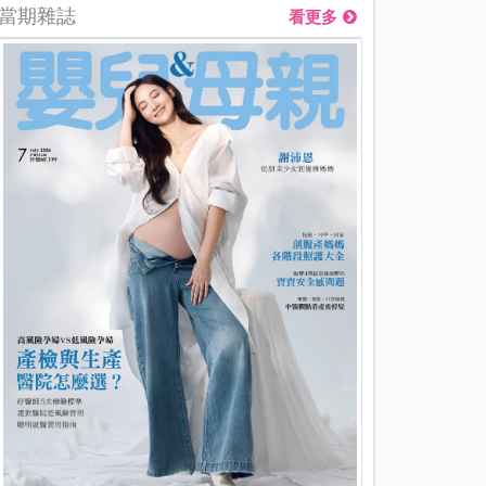
當期雜誌
看更多