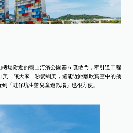
山機場附近的觀山河濱公園基 6 疏散門，牽引道工程
唯美，讓大家一秒變網美，還能近距離欣賞空中的飛
近到「蛙仔坑生態兒童遊戲場」也很方便。