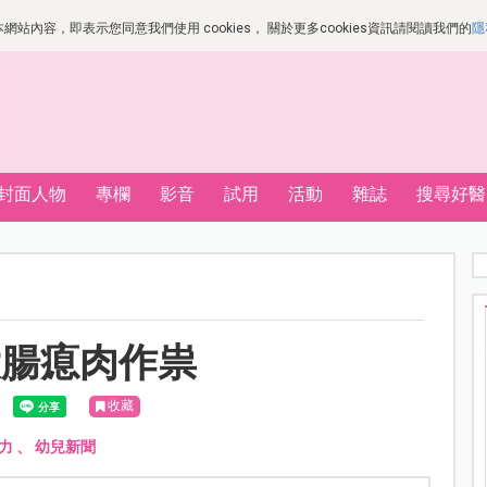
站內容，即表示您同意我們使用 cookies， 關於更多cookies資訊請閱讀我們的
隱
封面人物
專欄
影音
試用
活動
雜誌
搜尋好醫
大腸瘜肉作祟
收藏
力
、
幼兒新聞