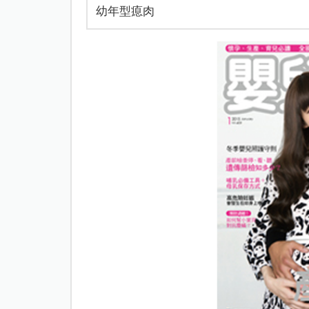
幼年型瘜肉