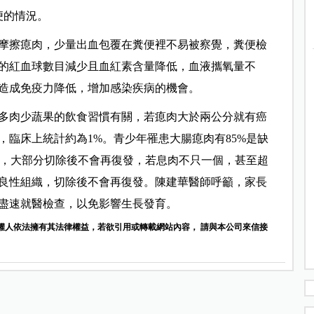
便的情況。
摩擦瘜肉，少量出血包覆在糞便裡不易被察覺，糞便檢
的紅血球數目減少且血紅素含量降低，血液攜氧量不
造成免疫力降低，增加感染疾病的機會。
多肉少蔬果的飲食習慣有關，若瘜肉大於兩公分就有癌
臨床上統計約為1%。青少年罹患大腸瘜肉有85%是缺
織，大部分切除後不會再復發，若息肉不只一個，甚至超
的良性組織，切除後不會再復發。陳建華醫師呼籲，家長
盡速就醫檢查，以免影響生長發育。
權人依法擁有其法律權益，若欲引用或轉載網站內容， 請與本公司來信接