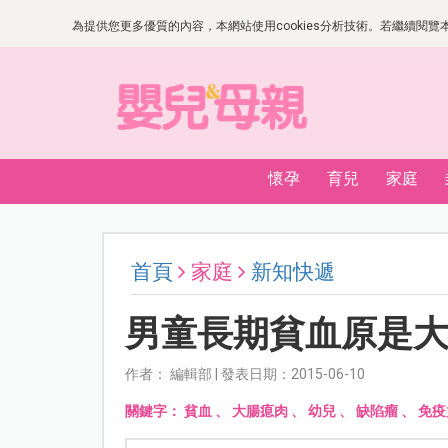
為提供您更多優質的內容，本網站使用cookies分析技術。若繼續閱覽本網
懷孕
育兒
家庭
首頁
家庭
新知快遞
男童長期貧血原是
作者： 編輯部 | 發表日期：2015-06-10
關鍵字：
貧血
、
大腸瘜肉
、
幼兒
、
缺陷瘤
、
免疫