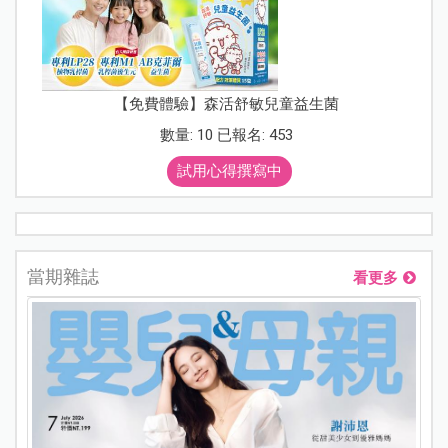
【免費體驗】森活舒敏兒童益生菌
數量: 10 已報名: 453
試用心得撰寫中
當期雜誌
看更多