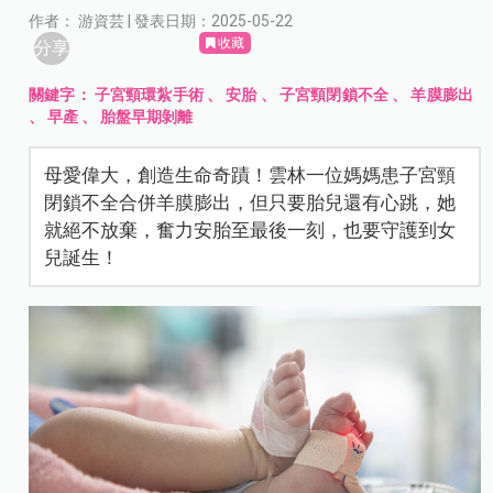
作者： 游資芸 | 發表日期：2025-05-22
收藏
分享
關鍵字：
子宮頸環紮手術
、
安胎
、
子宮頸閉鎖不全
、
羊膜膨出
、
早產
、
胎盤早期剝離
母愛偉大，創造生命奇蹟！雲林一位媽媽患子宮頸
閉鎖不全合併羊膜膨出，但只要胎兒還有心跳，她
就絕不放棄，奮力安胎至最後一刻，也要守護到女
兒誕生！