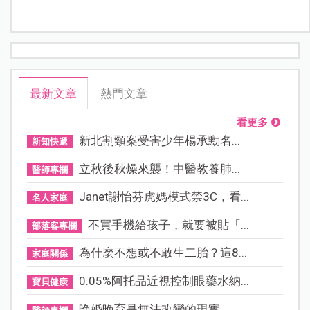
最新文章
熱門文章
看更多
新北割頸案受害少年楊承勳名...
新知快遞
立秋後秋燥來襲！中醫教養肺...
醫師專欄
Janet謝怡芬虎媽模式禁3C，看...
名人家庭
不買手機給孩子，就要被貼「...
部落客專欄
為什麼不想或不敢生二胎？這8...
家庭關係
0.05%阿托品近視控制眼藥水納...
寶貝健康
晚婚晚育是無法改變的現實，...