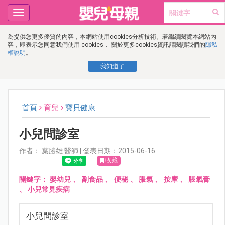
Toggle
navigation
為提供您更多優質的內容，本網站使用cookies分析技術。若繼續閱覽本網站內
容，即表示您同意我們使用 cookies， 關於更多cookies資訊請閱讀我們的
隱私
權說明
。
我知道了
首頁
育兒
寶貝健康
小兒問診室
作者： 葉勝雄 醫師 | 發表日期：2015-06-16
收藏
關鍵字：
嬰幼兒
、
副食品
、
便秘
、
脹氣
、
按摩
、
脹氣膏
、
小兒常見疾病
小兒問診室