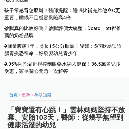
孩子常感冒怎麼辦？醫師提醒：睡眠比補充維他命C更
重要，睡眠不足感冒風險高4倍
啟賦真的比較好嗎？啟賦評價大統整，Dcard、ptt都推
薦的奶粉品牌
9歲童腹痛1年，竟長15公分腫瘤！兒醫：5症狀易誤診
腸胃炎恐喪命，好發嬰幼兒青少年
0.05%阿托品近視控制眼藥水納入健保！36.5萬名兒少
受惠，家長關心問題一次解答
首頁
懷孕
孕期知識
「寶寶還有心跳！」雲林媽媽堅持不放
棄、安胎103天，醫師：從幾乎無望到
健康活潑的幼兒