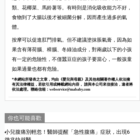
類、花椰菜、馬鈴薯等。有時則是消化吸收能力不好，
食物到了大腸以後才被細菌分解，因而產生過多的氣
體。
按摩可以促進肛門排氣。但不建議塗抹脹氣膏，因為如
果含有薄荷腦、樟腦、冬綠油成分，對兩歲以下的小孩
有一定的危險性，不僅蠶豆症的孩子要當心，一般孩童
如果過量也都有危險。
*本網站所發表之文章，均由《嬰兒與母親》及其他相關著作權人依法擁
有其法律權益，若欲引用或轉載網站內容， 請與本公司來信接洽，違者將
依法處理。聯絡信箱：
webservice@mababy.com
你也可能喜歡
小兒腹痛別輕忽！醫師提醒「急性腹痛」症狀，出現6
徵兆快就醫