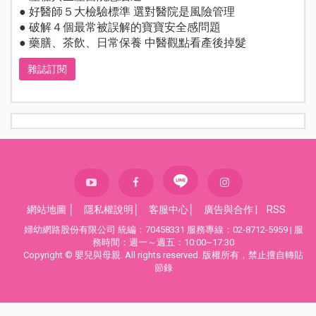
● 好醫師５大檢驗標準 選對醫院是風險管理
● 破解４個最常被誤解的寶寶安全感問題
● 藥膳、茶飲、日常保養 中醫觀點看產後掉髮
雜誌訂閱
網站地圖
│
隱私權說明
│
客服中心
│
廣告與合作
|
RSS
婦幼網路股份有限公司 統編：70458331 服務專線：02-8712-5959 | 服
務時間：週一～週五：10:00~17:30
Copyright © 嬰兒與母親. All rights reserved. 版權所有，禁止擅自轉貼
節錄