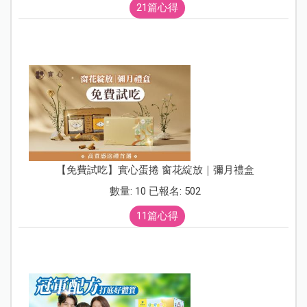
21篇心得
【免費試吃】實心蛋捲 窗花綻放｜彌月禮盒
數量: 10 已報名: 502
11篇心得