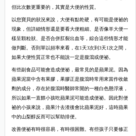
但比次數更重要的，其實是大便的性質。
以您寶貝的狀況來說，大便有點乾硬，有可能是便祕的
現象，但詳細情形還是要看大便粗細、是否像羊大便一
樣呈顆粒狀、是否合併肛裂出血等，綜合這些情形才能
做判斷。否則單以頻率來看，在1天3次到3天1次之間，
如果大便性質正常也不能說一定是腹瀉或便祕。
有些副食品可能會造成便祕，最常見的是蘋果泥。因為
蘋果泥當中含有果膠，果膠正是腹瀉時常用來當作收斂
劑的成分，存在於腹瀉時醫師常開的一種白色懸浮液，
所以如果一直餵小孩吃蘋果泥可能造成便祕。因此對便
祕的小孩來說，蘋果汁去渣後會比蘋果泥好，這時蘋果
中的山梨醇反而可以幫助排便。
改善便祕有時很容易，有時很困難。有些孩子只要修正