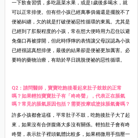
一下飲食習慣，多吃蔬菜水果，或是1歲後多喝水，就
可以正常排便。但有些小孩已經萬事俱備還是擺脫不了
便祕糾纏，欠的就是打破便祕惡性循環的東風。尤其是
已經到了肛裂程度的小孩，常在想大便時用力忍住以避
免傷口再被撐開，但此時猙獰的表情讓父母誤認為小孩
已經很認真想排便，最後的結果卻是便祕更加厲害。必
要時的藥物治療，有助於早日跳脫便祕的惡性循環。
Q2
：請問醫師，寶寶吃飽後看起來肚子鼓鼓的正常
嗎？如果輕拍寶寶肚子有「咚咚聲」，代表正在脹氣
嗎？常見的脹氣原因包括？需要按摩或塗抹脹氣膏嗎？
許多小孩都會這樣，平常肚子不鼓，吃飽後肚子大了起
來，如果沒有合併腹痛大多沒有關係。輕拍肚子會有咚
咚聲，表示肚子裡頭氣體比較多，如果稍微用手指壓一