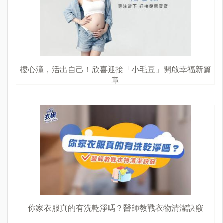
樓心潼，活出自己！欣喜迎接「小毛豆」開啟幸福新篇
章
你家衣服真的有洗乾淨嗎？醫師教戰衣物清潔訣竅