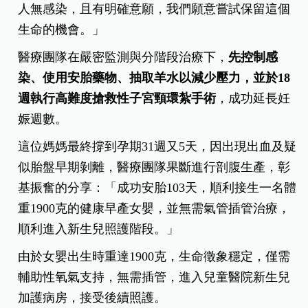
人無感染，且有明確意願，我們願意嘗試保留這個
生命的機會。」
醫療團隊在嚴密監測與分階段治療下，
先控制感
染、使用安胎藥物、抽取羊水以減少壓力，並於18
週執行高難度搶救性子宮頸環紮手術
，成功延長妊
娠週數。
這位媽媽最終撐到孕期31週又5天，因出現出血及疑
似胎盤早期剝離，醫療團隊果斷進行剖腹生產，彰
基振奮的分享：「成功安胎103天，順利接生一名體
重1900克的健康早產女嬰，並無需氣管插管治療，
順利進入新生兒照護階段。」
由於女嬰出生時重達1900克，生命徵象穩定，僅需
輔助性氧氣支持，無需插管，進入兒童醫院新生兒
加護病房，接受後續照護。