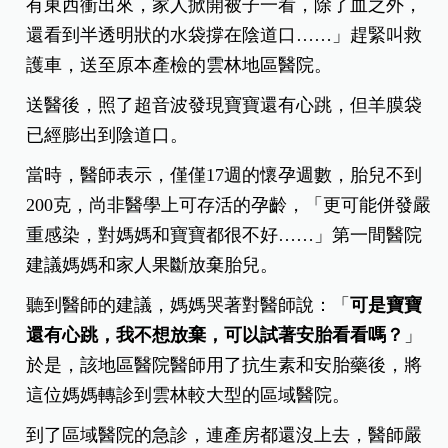
有東西衝出來，家人掀開被子一看，除了血之外，
還看到半透明狀的水袋撐在陰道口……」趕緊叫救
護車，送至原本產檢的雲林地區醫院。
送醫後，照了超音波發現寶寶還有心跳，但羊膜袋
已經膨出到陰道口。
當時，醫師表示，僅僅17週的懷孕週數，胎兒不到
200克，尚非醫學上可存活的孕齡，「更可能併發嚴
重感染，對媽媽和寶寶都很不好……」第一間醫院
建議媽媽和家人果斷放棄胎兒。
聽到醫師的建議，媽媽哭著對醫師說：「
可是寶寶
還有心跳，我不想放棄，可以試著安胎看看嗎？
」
於是，該地區醫院醫師用了抗生素和安胎藥後，將
這位媽媽轉診到雲林較大型的區域醫院。
到了區域醫院的急診，連產房都還沒上去，醫師嚴