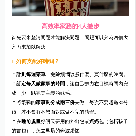
高效率家務的4大撇步
首先要來釐清問題才能解決問題，問題可以分為四個大
方向來加以解決：
1.如何支配好時間？
＊
計劃每週菜單
，免除煩惱該煮什麼、買什麼的時間。
＊
訂定每天做家事的時間
，讓自己盡力在目標時間內完
成，少一點完美主義的龜毛。
＊將繁雜的
家事劃分成兩三份
去做，每次不要超過30分
鐘，才不會有不想面對或做不完的感覺。
＊在
睡前規畫
好明天要用的外出包或媽媽包（包括孩子
的書包），免去早晨的奔波煩惱。