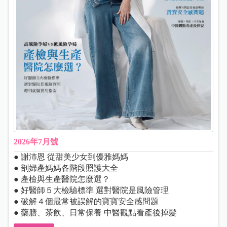
2026年7月號
● 謝沛恩 從甜美少女到優雅媽媽
● 剖婦產媽媽各階段照護大全
● 產檢與生產醫院怎麼選？
● 好醫師５大檢驗標準 選對醫院是風險管理
● 破解４個最常被誤解的寶寶安全感問題
● 藥膳、茶飲、日常保養 中醫觀點看產後掉髮