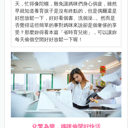
天，忙得像陀螺，難免讓媽咪們身心俱疲，雖然
早就知道養育孩子是沒有終點的，但是偶爾還是
好想放鬆一下，好好看個書、洗個澡…。然而是
否覺得這些簡單的事對媽咪來說卻是個奢侈的享
受？那麼妳得看本篇「省時育兒術」，可以讓妳
每天偷個空閒好好放鬆一下喔！
化繁為簡，媽咪偷閒好快活