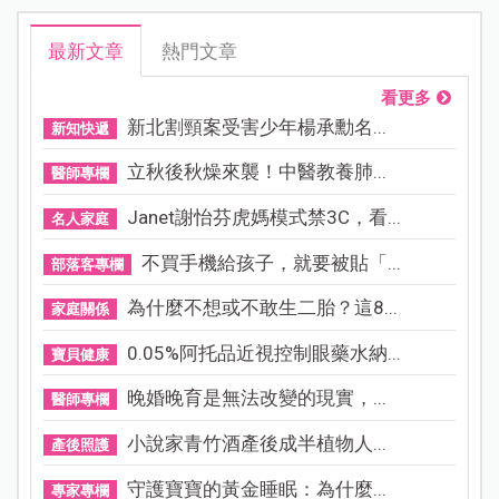
最新文章
熱門文章
看更多
新北割頸案受害少年楊承勳名...
新知快遞
立秋後秋燥來襲！中醫教養肺...
醫師專欄
Janet謝怡芬虎媽模式禁3C，看...
名人家庭
不買手機給孩子，就要被貼「...
部落客專欄
為什麼不想或不敢生二胎？這8...
家庭關係
0.05%阿托品近視控制眼藥水納...
寶貝健康
晚婚晚育是無法改變的現實，...
醫師專欄
小說家青竹酒產後成半植物人...
產後照護
守護寶寶的黃金睡眠：為什麼...
專家專欄