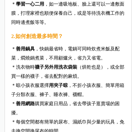
＊
學習一心二用
，如一邊吸地板、臉上還可以一邊敷面
膜，打理家裡也順便保養自己，或是等待洗衣機工作的
同時邊煮飯等等。
2.如何創造最多時間？
＊
善用鍋具
，快鍋最省時，電鍋可同時炊煮米飯及配
菜，燜燒鍋煮菜，不用顧爐火，省力又省電。
＊洗衣物時
襪子另外用洗衣袋裝
（烘乾也是），或全部
買一樣的襪子，省去配對的麻煩。
＊晾小孩衣服選擇
用夾子晾
，不折小孩衣服、簡單用箱
子分類衣服、褲子、睡衣褲、襪帽。
＊
善用網路
購買家庭日用品，省去帶孩子逛賣場的困
擾。
＊每個空間都有簡單的尿布、濕紙巾與少量的玩具，免
去換空間換尿布的時間。