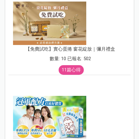
【免費試吃】實心蛋捲 窗花綻放｜彌月禮盒
數量: 10 已報名: 502
11篇心得