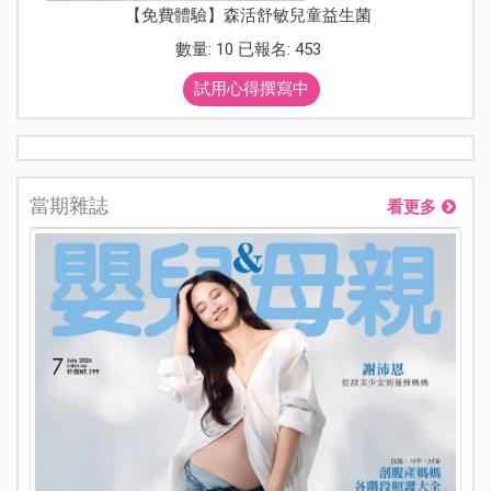
【免費體驗】森活舒敏兒童益生菌
數量: 10 已報名: 453
試用心得撰寫中
當期雜誌
看更多