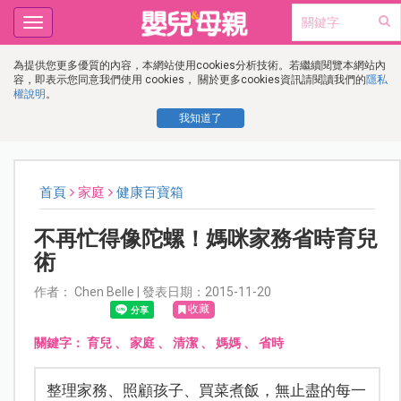
Toggle
navigation
為提供您更多優質的內容，本網站使用cookies分析技術。若繼續閱覽本網站內
容，即表示您同意我們使用 cookies， 關於更多cookies資訊請閱讀我們的
隱私
權說明
。
我知道了
首頁
家庭
健康百寶箱
不再忙得像陀螺！媽咪家務省時育兒
術
作者： Chen Belle | 發表日期：2015-11-20
收藏
關鍵字：
育兒
、
家庭
、
清潔
、
媽媽
、
省時
整理家務、照顧孩子、買菜煮飯，無止盡的每一