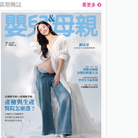
當期雜誌
看更多