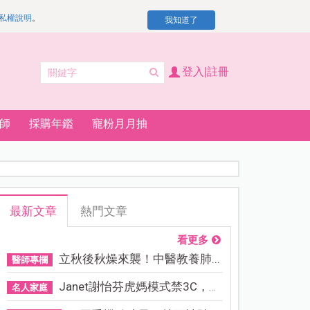
私權說明
。
我知道了
登入|註冊
師
採購年鑑
寵粉月月抽
最新文章
熱門文章
看更多
立秋後秋燥來襲！中醫教養肺...
醫師專欄
Janet謝怡芬虎媽模式禁3C，看...
名人家庭