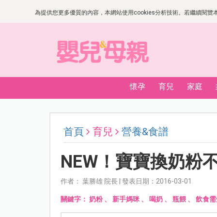
為提供您更多優質的內容，本網站使用cookies分析技術。若繼續閱覽本網
懷孕
育兒
家庭
首頁
育兒
營養&食譜
NEW！寶寶換奶粉
作者： 葉勝雄 院長 | 發表日期：2016-03-01
關鍵字：
奶粉
、
新手媽咪
、
喝奶
、
瓶餵
、
飲食需