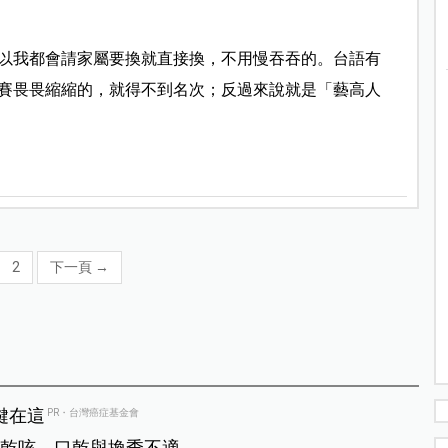
以我都會請家屬要換就直接換，不用慢吞吞的。台語有
賽畏畏縮縮的，就得不到名次；反過來說就是「藝高人
2
下一頁
→
鍵在這
PR・台灣癌症基金會
乾咳、口乾與換季不適