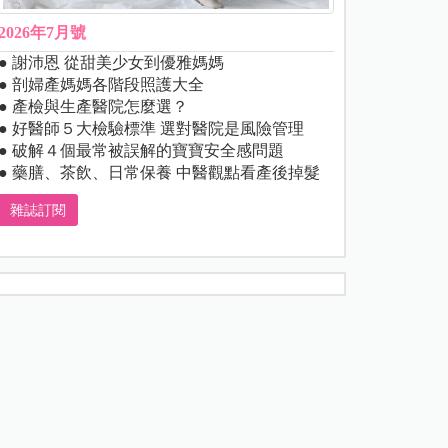
2026年7月號
● 謝沛恩 從甜美少女到優雅媽媽
● 剖婦產媽媽各階段照護大全
● 產檢與生產醫院怎麼選？
● 好醫師５大檢驗標準 選對醫院是風險管理
● 破解４個最常被誤解的寶寶安全感問題
● 藥膳、茶飲、日常保養 中醫觀點看產後掉髮
雜誌訂閱