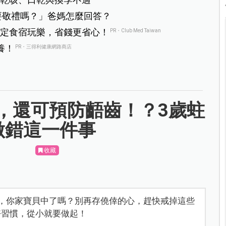
要敬禮嗎？」爸媽怎麼回答？
定食宿玩樂，省錢更省心！
PR・Club Med Taiwan
養！
PR・三得利健康網路商店
，還可預防齬齒！？3歲蛀
做錯這一件事
收藏
，你家寶貝中了嗎？別再存僥倖的心，趕快戒掉這些
好習慣，從小就要做起！