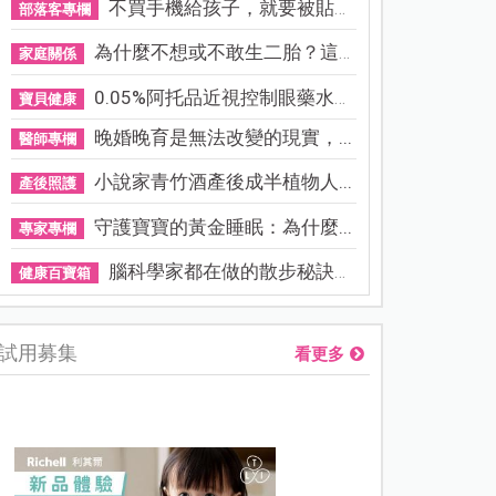
不買手機給孩子，就要被貼「...
部落客專欄
為什麼不想或不敢生二胎？這8...
家庭關係
0.05%阿托品近視控制眼藥水納...
寶貝健康
晚婚晚育是無法改變的現實，...
醫師專欄
小說家青竹酒產後成半植物人...
產後照護
守護寶寶的黃金睡眠：為什麼...
專家專欄
腦科學家都在做的散步秘訣！...
健康百寶箱
試用募集
看更多