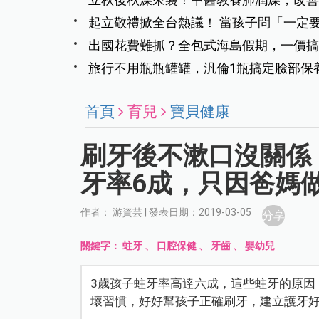
起立敬禮掀全台熱議！ 當孩子問「一定
出國花費難抓？全包式海島假期，一價搞
旅行不用瓶瓶罐罐，汎倫1瓶搞定臉部保
首頁
育兒
寶貝健康
刷牙後不漱口沒關係
牙率6成，只因爸媽
作者： 游資芸 | 發表日期：2019-03-05
分享
關鍵字：
蛀牙
、
口腔保健
、
牙齒
、
嬰幼兒
3歲孩子蛀牙率高達六成，這些蛀牙的原因
壞習慣，好好幫孩子正確刷牙，建立護牙