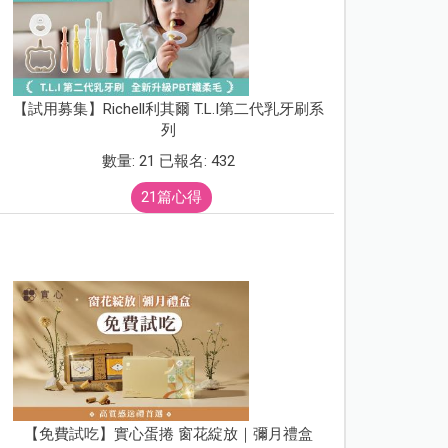
【試用募集】Richell利其爾 T.L.I第二代乳牙刷系
列
數量: 21 已報名: 432
21篇心得
【免費試吃】實心蛋捲 窗花綻放｜彌月禮盒