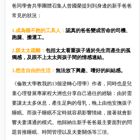
爸同學會共學團體召集人曾國榮提到到身邊的新手爸爸
常見的狀況：
1.成為睡不飽的工具人：
認真的爸爸變成苦命的司機、
跑腿、搬運工。
2.跟太太疏離：
包括太太看重孩子過於先生而產生的孤
獨感，及跟不上太太與孩子間的情感連結。
3.想念自由的生活：
無法放下興趣、嗜好的糾結感。
《倫敦大學教我的13個逆轉心理學》作者，同時也是兒
童心理發展專家程大洲也分享自己過往的經驗：由於需
要讓太太多休息，產生足夠的母乳，晚上由他安撫孩子
睡眠。而孩子睡眠不定時就容易影響情緒，接著就會影
響夫妻溝通的模式。他歸納出新手爸爸最主要面對的問
題首推睡眠、時間管理以及夫妻關係等三項。