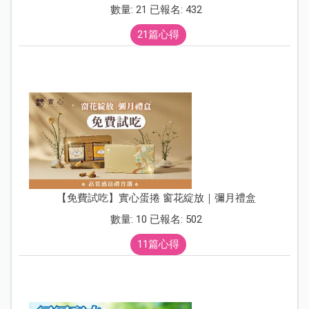
數量: 21 已報名: 432
21篇心得
【免費試吃】實心蛋捲 窗花綻放｜彌月禮盒
數量: 10 已報名: 502
11篇心得