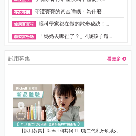
守護寶寶的黃金睡眠：為什麼...
專家專欄
腦科學家都在做的散步秘訣！...
健康百寶箱
「媽媽去哪裡了？」4歲孩子還...
學習當爸媽
試用募集
看更多
【試用募集】Richell利其爾 T.L.I第二代乳牙刷系列