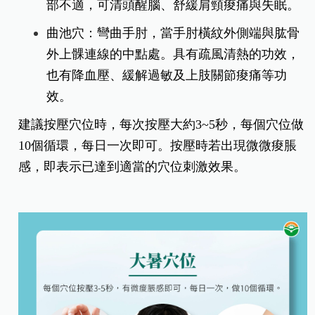
部不適，可清頭醒腦、舒緩肩頸痠痛與失眠。
曲池穴：彎曲手肘，當手肘橫紋外側端與肱骨
外上髁連線的中點處。具有疏風清熱的功效，
也有降血壓、緩解過敏及上肢關節痠痛等功
效。
建議按壓穴位時，每次按壓大約3~5秒，每個穴位做
10個循環，每日一次即可。按壓時若出現微微痠脹
感，即表示已達到適當的穴位刺激效果。