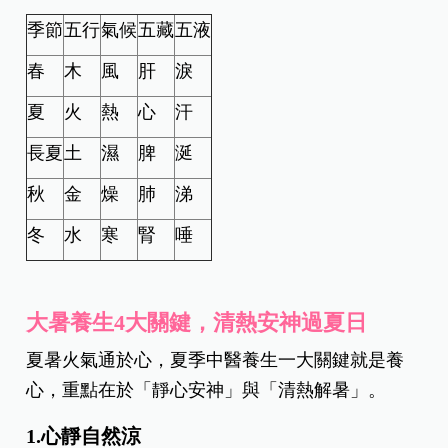
季節
五行
氣候
五藏
五液
春
木
風
肝
淚
夏
火
熱
心
汗
長夏
土
濕
脾
涎
秋
金
燥
肺
涕
冬
水
寒
腎
唾
大暑養生4大關鍵，清熱安神過夏日
夏暑火氣通於心，夏季中醫養生一大關鍵就是養
心，重點在於「靜心安神」與「清熱解暑」。
1.心靜自然涼