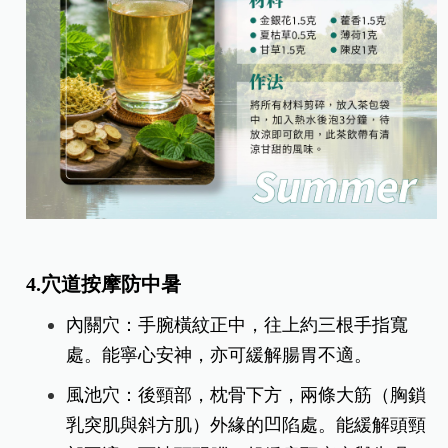
4.穴道按摩防中暑
內關穴：手腕橫紋正中，往上約三根手指寬
處。能寧心安神，亦可緩解腸胃不適。
風池穴：後頸部，枕骨下方，兩條大筋（胸鎖
乳突肌與斜方肌）外緣的凹陷處。能緩解頭頸