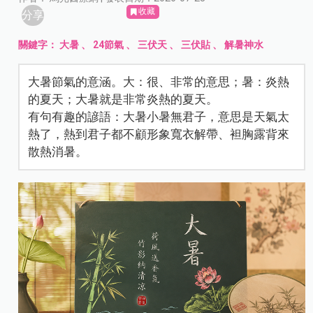
收藏
分享
關鍵字：
大暑
、
24節氣
、
三伏天
、
三伏貼
、
解暑神水
大暑節氣的意涵。大：很、非常的意思；暑：炎熱
的夏天；大暑就是非常炎熱的夏天。
有句有趣的諺語：大暑小暑無君子，意思是天氣太
熱了，熱到君子都不顧形象寬衣解帶、袒胸露背來
散熱消暑。