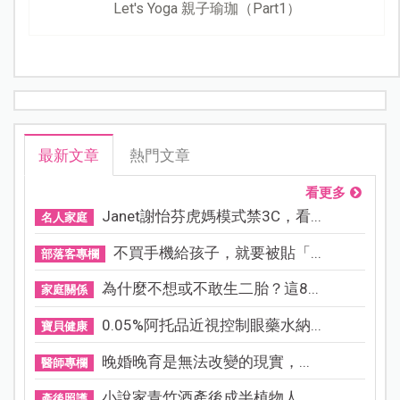
Let's Yoga 親子瑜珈（Part1）
最新文章
熱門文章
看更多
Janet謝怡芬虎媽模式禁3C，看...
名人家庭
不買手機給孩子，就要被貼「...
部落客專欄
為什麼不想或不敢生二胎？這8...
家庭關係
0.05%阿托品近視控制眼藥水納...
寶貝健康
晚婚晚育是無法改變的現實，...
醫師專欄
小說家青竹酒產後成半植物人...
產後照護