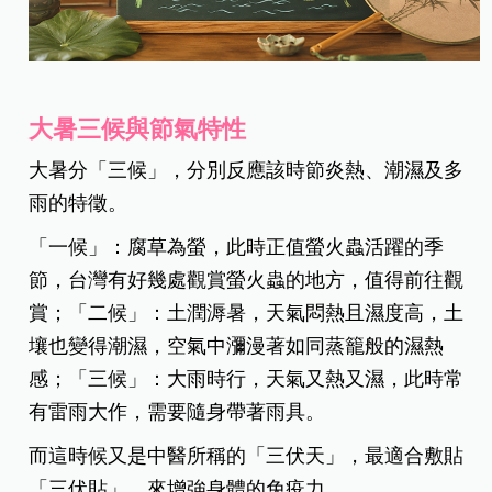
大暑三候與節氣特性
大暑分「三候」，分別反應該時節炎熱、潮濕及多
雨的特徵。
「一候」：腐草為螢，此時正值螢火蟲活躍的季
節，台灣有好幾處觀賞螢火蟲的地方，值得前往觀
賞；「二候」：土潤溽暑，天氣悶熱且濕度高，土
壤也變得潮濕，空氣中瀰漫著如同蒸籠般的濕熱
感；「三候」：大雨時行，天氣又熱又濕，此時常
有雷雨大作，需要隨身帶著雨具。
而這時候又是中醫所稱的「三伏天」，最適合敷貼
「三伏貼」，來增強身體的免疫力。