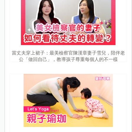
當丈夫穿上裙子：最美檢察官陳漢章妻子雪兒，陪伴老
公「做回自己」，教導孩子尊重每個人的不一樣