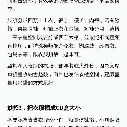
雨麻告訴你，有效率的衣物收納原則是「不需要換
季」！
只須分成四類：上衣、褲子、襪子、內褲，
若有餘
裕，再將長袖、短袖上衣和長褲、短褲分開
，這樣
一來衣櫃空間只要分成
四至
六格，並依照不同種類
作排序，而特殊種類像是兔衣、蝴蝶裝、紗布衣、
包屁衣等，跟衣服類放一起即可。
至於冬天較厚的衣服，如洋裝或大外套，因為太厚
重折疊收納會起皺，而且也易佔衣櫃空間，建議盡
量用吊掛的方式最好。
妙招2：把衣服摺成CD盒大小
不要認為寶寶衣服較小件，就隨便亂摺，小雨麻教