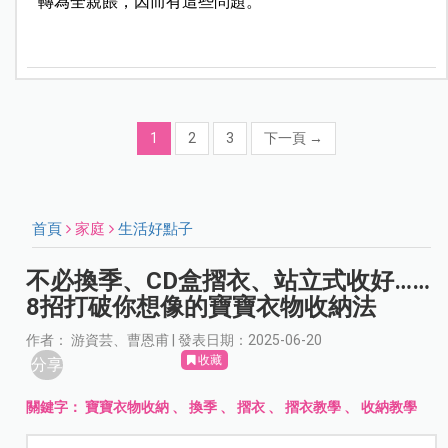
轉為全親餵，因而有這些問題。
1
2
3
下一頁
→
首頁
家庭
生活好點子
不必換季、CD盒摺衣、站立式收好……
8招打破你想像的寶寶衣物收納法
作者： 游資芸、曹恩甫 | 發表日期：2025-06-20
收藏
分享
關鍵字：
寶寶衣物收納
、
換季
、
摺衣
、
摺衣教學
、
收納教學