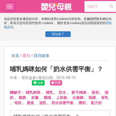
Toggle
navigation
為提供您更多優質的內容，本網站使用cookies分析技術。若繼續閱覽本網站內
容，即表示您同意我們使用 cookies， 關於更多cookies資訊請閱讀我們的
隱私
權說明
。
我知道了
首頁
育兒
寶貝健康
哺乳媽咪如何「奶水供需平衡」？
作者： 母乳協會 | 發表日期：2016-08-19
收藏
關鍵字：
哺乳媽咪
、
哺乳
、
奶水
、
新手媽媽
、
脹奶
、
漲
奶
、
親餵
、
奶量
、
職場
、
上班族
、
全親餵
、
瓶餵
、
母乳
、
母奶
、
產後
、
溢乳
、
奶水供需平衡
、
擠奶
、
配方奶