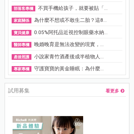
不買手機給孩子，就要被貼「...
部落客專欄
為什麼不想或不敢生二胎？這8...
家庭關係
0.05%阿托品近視控制眼藥水納...
寶貝健康
晚婚晚育是無法改變的現實，...
醫師專欄
小說家青竹酒產後成半植物人...
產後照護
守護寶寶的黃金睡眠：為什麼...
專家專欄
試用募集
看更多