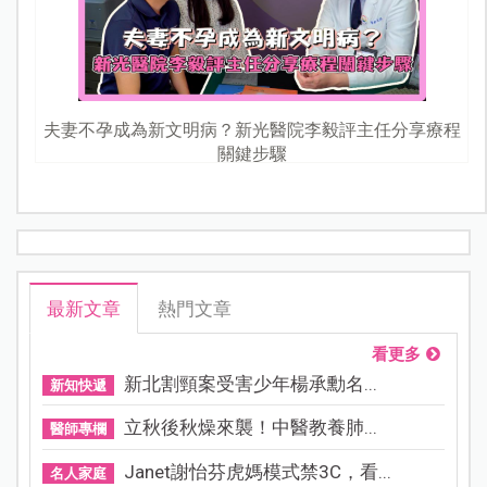
夫妻不孕成為新文明病？新光醫院李毅評主任分享療程
關鍵步驟
最新文章
熱門文章
看更多
新北割頸案受害少年楊承勳名...
新知快遞
立秋後秋燥來襲！中醫教養肺...
醫師專欄
Janet謝怡芬虎媽模式禁3C，看...
名人家庭