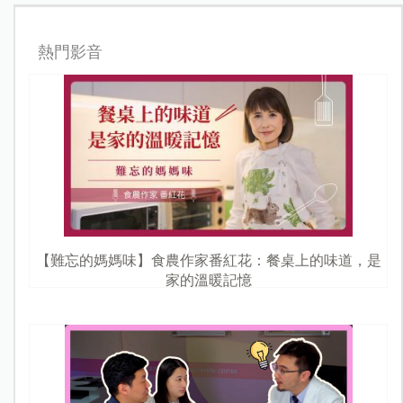
熱門影音
【難忘的媽媽味】食農作家番紅花：餐桌上的味道，是
家的溫暖記憶