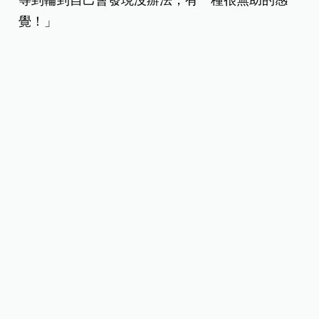
覺！」
她回想當時，全身麻醉會失去意識，但先生不能陪
我進去手術室，真的很緊張，她醒來的那一刻，第
一句話先問：「取到幾顆卵？」第一時間完全把自
己身體狀況置之事外，一切的努力就是為了取卵。
她提到，試管嬰兒療程是一關關的過程，取卵後還
要看能否成功培養胚胎至第五天，再進行基因篩檢
等。即使身為一名醫師，她還是會害怕無助，心理
上充滿不安全感，「因為這一關又一關的關卡，都
不是我靠著努力可以去控制的，而且我真的什麼事
都做不了。」
因此，在備孕、懷孕過程中，另一半的精神支持很
重要，「先生是我很大的精神支柱，每一次去醫院