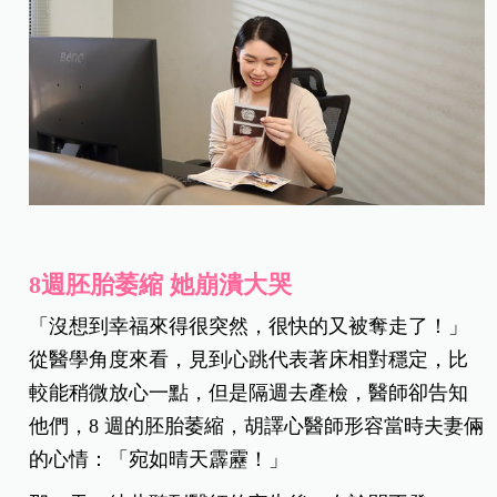
8週胚胎萎縮 她崩潰大哭
「沒想到幸福來得很突然，很快的又被奪走了！」
從醫學角度來看，見到心跳代表著床相對穩定，比
較能稍微放心一點，但是隔週去產檢，醫師卻告知
他們，8 週的胚胎萎縮，胡譯心醫師形容當時夫妻倆
的心情：「宛如晴天霹靂！」