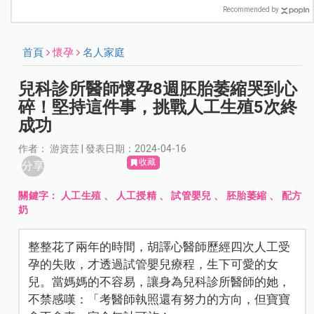
Recommended by
首頁
懷孕
名人家庭
兒科診所醫師懷孕8週胚胎萎縮哭到心
碎！堅持這件事，挑戰人工生殖5次終
成功
作者： 游資芸 | 發表日期：2024-04-16
收藏
分享
關鍵字：
人工生殖
、
人工授精
、
試管嬰兒
、
胚胎萎縮
、
配方
奶
整整花了兩年的時間，胡譯心醫師歷經四次人工受
孕的失敗，才透過試管嬰兒療程，生下可愛的女
兒。當媽媽的不容易，讓身為兒科診所醫師的她，
不禁感嘆：「考醫師執照還有努力的方向，但寶寶