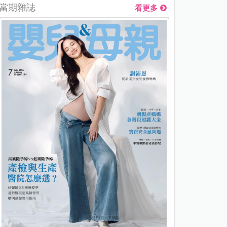
當期雜誌
看更多