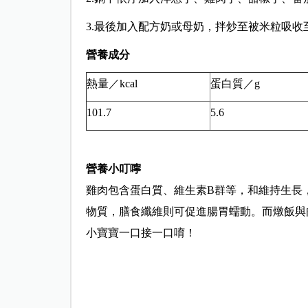
3.最後加入配方奶或母奶，拌炒至被米粒吸收
營養成分
熱量／kcal
蛋白質／g
101.7
5.6
營養小叮嚀
雞肉包含蛋白質、維生素B群等，和維持生長
物質，膳食纖維則可促進腸胃蠕動。而燉飯與
小寶寶一口接一口唷！