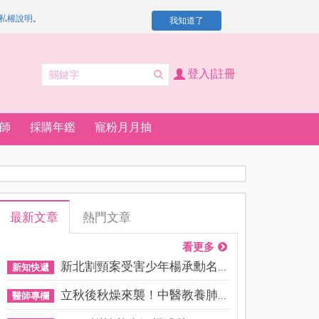
私權說明
。
我知道了
登入|註冊
師
採購年鑑
寵粉月月抽
最新文章
熱門文章
看更多
新北割頸案受害少年楊承勳名...
新知快遞
立秋後秋燥來襲！中醫教養肺...
醫師專欄