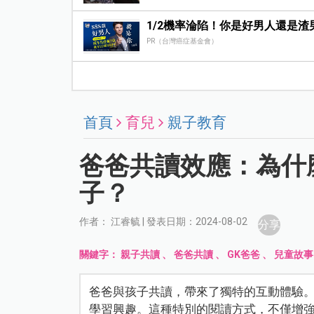
1/2機率淪陷！你是好男人還是渣
PR（台灣癌症基金會）
首頁
育兒
親子教育
爸爸共讀效應：為什
子？
作者： 江睿毓 | 發表日期：2024-08-02
分享
關鍵字：
親子共讀
、
爸爸共讀
、
GK爸爸
、
兒童故事P
爸爸與孩子共讀，帶來了獨特的互動體驗
學習興趣。這種特別的閱讀方式，不僅增