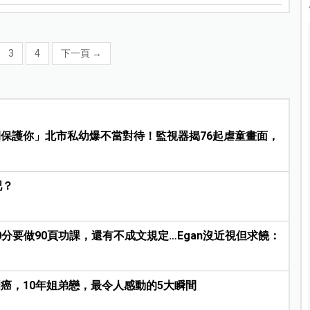
3
4
下一頁
→
保護你」北市私幼爆不當對待！監視器揭76起虐童畫面，
吧？
30分要做90頁功課，還有不成文規定…Egan沒近視但求饒：
癌，10年姐弟戀，最令人感動的5大瞬間