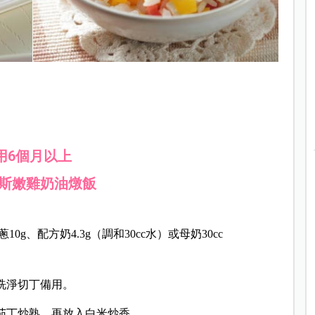
用6個月以上
斯嫩雞奶油燉飯
10g、配方奶4.3g（調和30cc水）或母奶30cc
洗淨切丁備用。
番茄丁炒熟，再放入白米炒香。