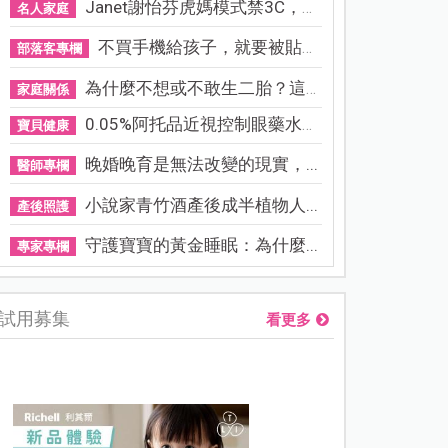
Janet謝怡芬虎媽模式禁3C，看...
名人家庭
不買手機給孩子，就要被貼「...
部落客專欄
為什麼不想或不敢生二胎？這8...
家庭關係
0.05%阿托品近視控制眼藥水納...
寶貝健康
晚婚晚育是無法改變的現實，...
醫師專欄
小說家青竹酒產後成半植物人...
產後照護
守護寶寶的黃金睡眠：為什麼...
專家專欄
試用募集
看更多