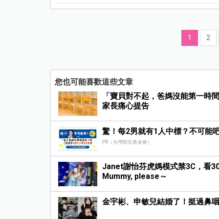
1
2
您也可能喜歡這些文章
「寶貝對不起，爸媽沒能第一時間
家長痛心提告
驚！每2男就有1人中標？不可能
PR（台灣癌症基金會）
Janet謝怡芬虎媽模式禁3C，看
Mummy, please～
金宇彬、申敏兒結婚了！挺過鼻咽