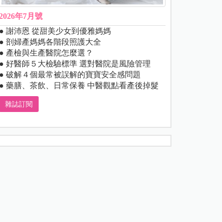
2026年7月號
● 謝沛恩 從甜美少女到優雅媽媽
● 剖婦產媽媽各階段照護大全
● 產檢與生產醫院怎麼選？
● 好醫師５大檢驗標準 選對醫院是風險管理
● 破解４個最常被誤解的寶寶安全感問題
● 藥膳、茶飲、日常保養 中醫觀點看產後掉髮
雜誌訂閱