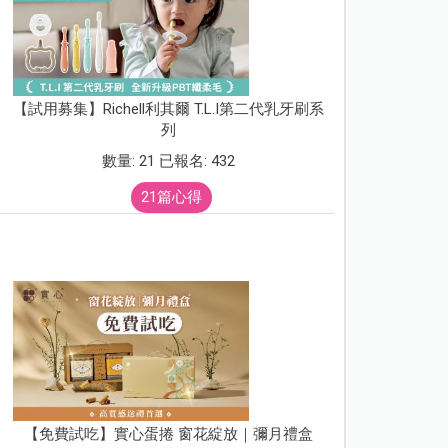
【試用募集】Richell利其爾 T.L.I第二代乳牙刷系
列
數量: 21 已報名: 432
21篇心得
【免費試吃】實心蛋捲 窗花綻放｜彌月禮盒