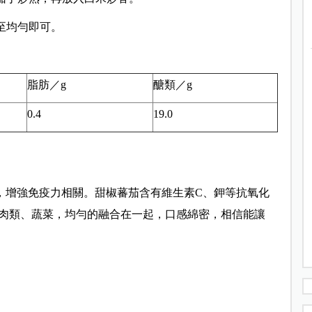
至均勻即可。
脂肪／g
醣類／g
0.4
19.0
，增強免疫力相關。甜椒蕃茄含有維生素C、鉀等抗氧化
肉類、蔬菜，均勻的融合在一起，口感綿密，相信能讓