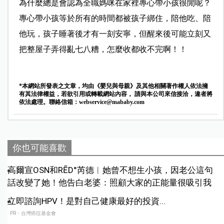
為什麼總是會認為全職媽咪在家裡專心帶小孩很閒呢？
專心帶小孩等於所有的時間都被孩子綁住，陪他吃、陪
他玩，孩子睡著後才有一刻安寧，但醒來後可能立刻又
把整屋子弄得亂七八糟，怎麼收都收不完啊！！
*本網站所發表之文章，均由《嬰兒與母親》及其他相關著作權人依法擁
有其法律權益，若欲引用或轉載網站內容， 請與本公司來信接洽，違者將
依法處理。聯絡信箱：
webservice@mababy.com
你也可能喜歡
高爾宣OSN和RĒD°芮德︱她曾不想生小孩，因老公這句
話改變了她！他告白老婆：照顧大家的正能量很吸引我
立即諮詢HPV！是對自己健康最好的投資...
PR・台灣癌症基金會