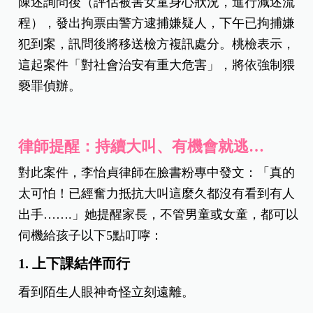
陳述詢問後（評估被害女童身心狀況，進行減述流
程），發出拘票由警方逮捕嫌疑人，下午已拘捕嫌
犯到案，訊問後將移送檢方複訊處分。桃檢表示，
這起案件「對社會治安有重大危害」，將依強制猥
褻罪偵辦。
律師提醒：持續大叫、有機會就逃…
對此案件，李怡貞律師在臉書粉專中發文：「真的
太可怕！已經奮力抵抗大叫這麼久都沒有看到有人
出手…….」她提醒家長，不管男童或女童，都可以
伺機給孩子以下5點叮嚀：
1. 上下課結伴而行
看到陌生人眼神奇怪立刻遠離。