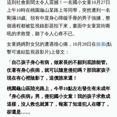
這則社會新聞太令人震撼！一名國小女童10月27日
上午10時在桃園龜山某路上等同學，突然遭到一名
剛滿18歲、領有中度身心障礙手冊的男子強擄，整
個過程都被監視錄影器拍下來，畫面中女童當街嘶
吼的求救聲，聽了令人心疼不已。
女童媽媽對女兒的遭遇很心痛，10月28日在
臉書
(點
擊可連結監視器影片)上發文：
「
自己孩子身心有病，做家長的不顧到底誰能管。
仗著有身心疾病，就可以隨意侵犯嗎？那我家孩子
現在有心裡陰影了，這債誰來還！
桃園龜山區陸光路上，今早10點左右發生有未成年
『身心疾病』男，侵犯國小女童！我的孩子求救成
這樣，沒人救也就算了，報案了知道犯人在哪了，
卻還是……