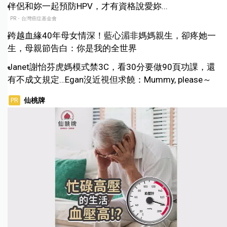
伴侶和妳一起預防HPV，才有資格說愛妳...
PR・台灣癌症基金會
跨越血緣40年母女情深！藍心湄非媽媽親生，卻疼她一
生，母親節告白：你是我的全世界
Janet謝怡芬虎媽模式禁3C，看30分要做90頁功課，還
有不成文規定…Egan沒近視但求饒：Mummy, please～
仙桃牌
PR