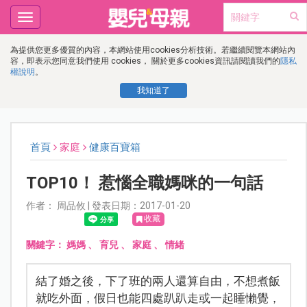
Toggle
navigation
為提供您更多優質的內容，本網站使用cookies分析技術。若繼續閱覽本網站內
容，即表示您同意我們使用 cookies， 關於更多cookies資訊請閱讀我們的
隱私
權說明
。
我知道了
首頁
家庭
健康百寶箱
TOP10！ 惹惱全職媽咪的一句話
作者： 周品攸 | 發表日期：2017-01-20
收藏
關鍵字：
媽媽
、
育兒
、
家庭
、
情緒
結了婚之後，下了班的兩人還算自由，不想煮飯
就吃外面，假日也能四處趴趴走或一起睡懶覺，