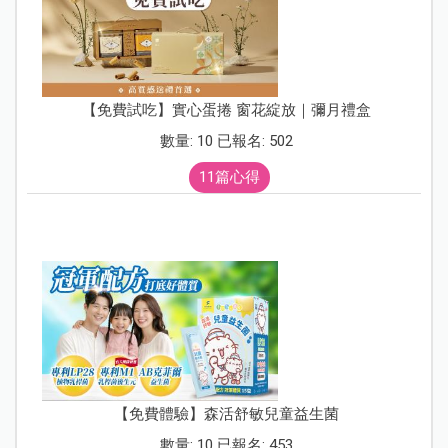
【免費試吃】實心蛋捲 窗花綻放｜彌月禮盒
數量: 10 已報名: 502
11篇心得
【免費體驗】森活舒敏兒童益生菌
數量: 10 已報名: 453