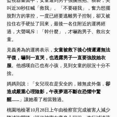
監視器畫面中，女童遭到男子強擄熊抱、猥褻，尖
叫近30秒狂喊「救我」、「不要碰我」，奮力想擺
脫對方的掌控，一度已經要逃離男子控制，卻又被
拉住右手硬扯了回來，最後一名住附近的運將經
過，大聲喝斥：「幹什麼」，才嚇跑男子、救出女
童。
見義勇為的運將表示，
女童被救下後心情遲遲無法
平復，嚇到一直哭，也透露男子一直要強脫她衣
服
。他感嘆自己也有小孩，見到女童的狀況十分不
捨。
媽媽則說：「女兒現在是安全的，雖無皮外傷，
卻
造成嚴重心理陰影，午夜夢迴不斷在恐懼中驚
醒......
」
讓她看了相當難過。
桃園地檢署10月28日上午由檢察官完成被害人減少