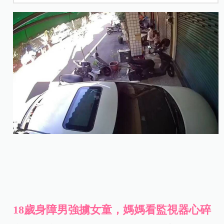
18歲身障男強擄女童，媽媽看監視器心碎