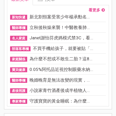
看更多
新北割頸案受害少年楊承勳名...
新知快遞
立秋後秋燥來襲！中醫教養肺...
醫師專欄
Janet謝怡芬虎媽模式禁3C，看...
名人家庭
不買手機給孩子，就要被貼「...
部落客專欄
為什麼不想或不敢生二胎？這8...
家庭關係
0.05%阿托品近視控制眼藥水納...
寶貝健康
晚婚晚育是無法改變的現實，...
醫師專欄
小說家青竹酒產後成半植物人...
產後照護
守護寶寶的黃金睡眠：為什麼...
專家專欄