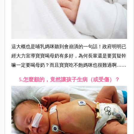
這大概也是哺乳媽咪聽到會崩潰的一句話！政府明明已
經大力宣導寶寶喝母奶有多好，為何長輩還是要質疑幹
嘛一定要喝母奶？而且寶寶吃不飽媽咪也很難過啊……
5.
怎麼顧的，竟然讓孩子生病（或受傷）？