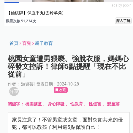
ads by popIn
【仙桃牌】保血平丸(去羚羊角)
深入了解
觀看次數 51,234次
首頁
育兒
親子教育
桃園女童遭男猥褻、強脫衣服，媽媽心
碎發文控訴！律師5點提醒「現在不比
從前」
作者： 游資芸 | 發表日期：2024-10-28
收藏
分享
關鍵字：
桃園擄童
、
身心障礙
、
性教育
、
性侵害
、
戀童癖
家長注意了！不管男童或女童，面對突如其來的侵
犯，都可以教孩子利用這5點保護自己！