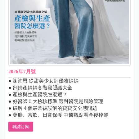
2026年7月號
● 謝沛恩 從甜美少女到優雅媽媽
● 剖婦產媽媽各階段照護大全
● 產檢與生產醫院怎麼選？
● 好醫師５大檢驗標準 選對醫院是風險管理
● 破解４個最常被誤解的寶寶安全感問題
● 藥膳、茶飲、日常保養 中醫觀點看產後掉髮
雜誌訂閱