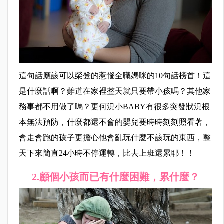
這句話應該可以榮登的惹惱全職媽咪的10句話榜首！這
是什麼話啊？難道在家裡整天就只要帶小孩嗎？其他家
務事都不用做了嗎？更何況小BABY有很多突發狀況根
本無法預防，什麼都還不會的嬰兒要時時刻刻照看著，
會走會跑的孩子更擔心他會亂玩什麼不該玩的東西，整
天下來簡直24小時不停運轉，比去上班還累耶！！
2.
顧個小孩而已有什麼困難，累什麼？