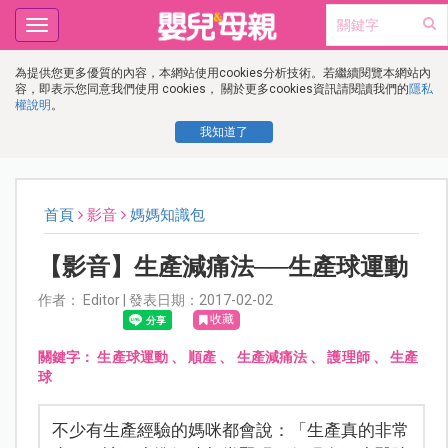
Toggle
navigation
為提供您更多優質的內容，本網站使用cookies分析技術。若繼續閱覽本網站內
容，即表示您同意我們使用 cookies， 關於更多cookies資訊請閱讀我們的
隱私
權說明
。
我知道了
首頁
影音
媽媽知識包
【影音】生產減痛法──生產球運動
作者： Editor | 發表日期：2017-02-02
收藏
關鍵字：
生產球運動
、
順產
、
生產減痛法
、
護理師
、
生產
球
不少有生產經驗的媽咪都會說：「生產真的非常