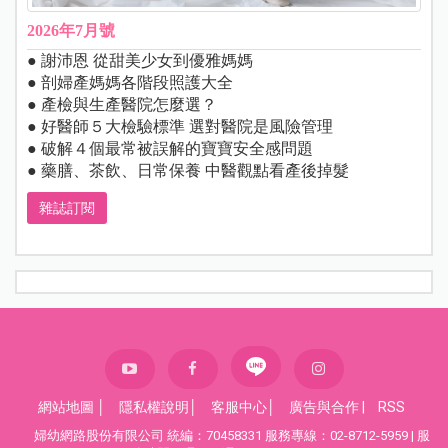
2026年7月號
● 謝沛恩 從甜美少女到優雅媽媽
● 剖婦產媽媽各階段照護大全
● 產檢與生產醫院怎麼選？
● 好醫師５大檢驗標準 選對醫院是風險管理
● 破解４個最常被誤解的寶寶安全感問題
● 藥膳、茶飲、日常保養 中醫觀點看產後掉髮
雜誌訂閱
網站地圖
│
隱私權說明
│
客服中心
│
廣告與合作
|
RSS
婦幼網路股份有限公司 統編：70458331 服務專線：02-8712-5959 | 服