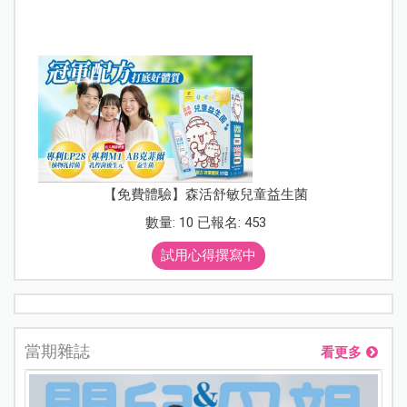
【免費體驗】森活舒敏兒童益生菌
數量: 10 已報名: 453
試用心得撰寫中
當期雜誌
看更多