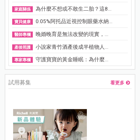
為什麼不想或不敢生二胎？這8...
家庭關係
0.05%阿托品近視控制眼藥水納...
寶貝健康
晚婚晚育是無法改變的現實，...
醫師專欄
小說家青竹酒產後成半植物人...
產後照護
守護寶寶的黃金睡眠：為什麼...
專家專欄
試用募集
看更多