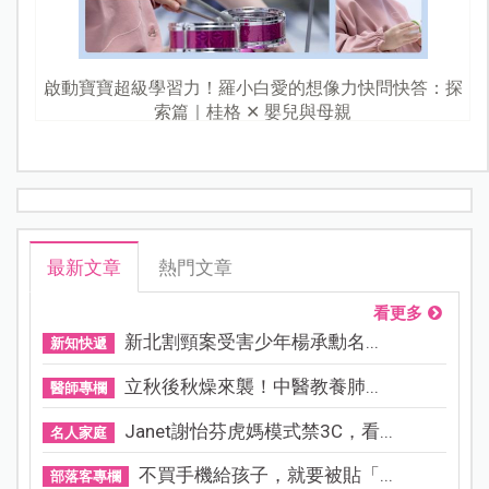
啟動寶寶超級學習力！羅小白愛的想像力快問快答：探
索篇｜桂格 ✕ 嬰兒與母親
最新文章
熱門文章
看更多
新北割頸案受害少年楊承勳名...
新知快遞
立秋後秋燥來襲！中醫教養肺...
醫師專欄
Janet謝怡芬虎媽模式禁3C，看...
名人家庭
不買手機給孩子，就要被貼「...
部落客專欄