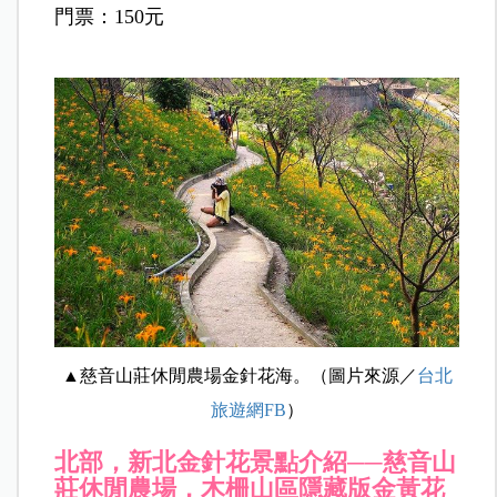
門票：150元
▲慈音山莊休閒農場金針花海。（圖片來源／
台北
旅遊網FB
）
北部，新北
金針花景點介紹──
慈音山
莊休閒農場，木柵山區隱藏版金黃花