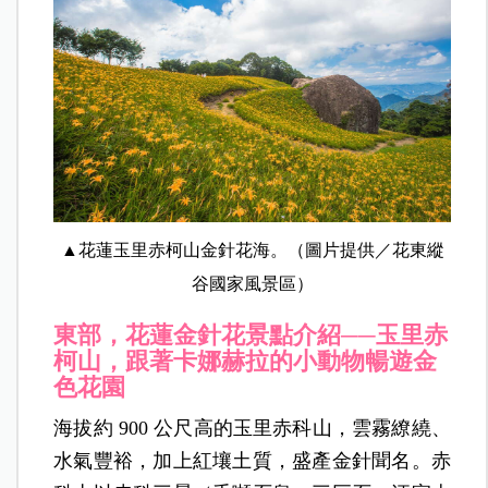
▲花蓮玉里赤柯山金針花海。（圖片提供／花東縱
谷國家風景區）
東部，花蓮
金針花景點介紹──
玉里赤
柯山，跟著卡娜赫拉的小動物暢遊金
色花園
海拔約 900 公尺高的玉里赤科山，雲霧繚繞、
水氣豐裕，加上紅壤土質，盛產金針聞名。赤