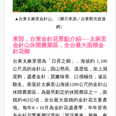
▲台東太麻里金針山。（圖片來源／台東觀光旅遊
網）
東部，台東
金針花景點介紹──
太麻里
金針山休閒農業區，全台最大面積金
針花鄉
台東太麻里譽為「日昇之鄉」，海拔約 1,100
公尺高的金針山，因山勢高、溫度低，加上濕
度夠，盛產金針，質嫩味香、口感極佳，遠近
馳名。座落於太麻里山海拔1200公尺的金針山
休閒農業區，為最早劃定的休閒農區之一，面
積約462公頃，全台最大面積的金針花主要產
地。每年8～10月為金針花盛產季，年年皆有
為金針花季專屬設置的「賞花專車」服務，會