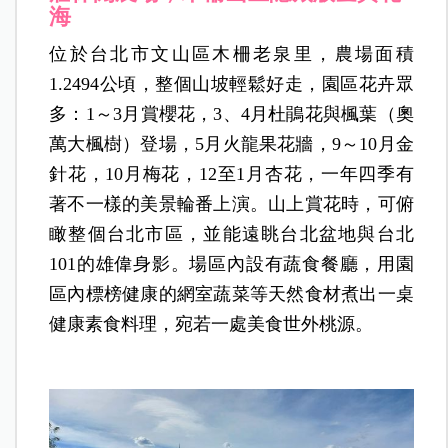
海
位於台北市文山區木柵老泉里，農場面積
1.2494公頃，整個山坡輕鬆好走，園區花卉眾
多：1～3月賞櫻花，3、4月杜鵑花與楓葉（奧
萬大楓樹）登場，5月火龍果花牆，9～10月金
針花，10月梅花，12至1月杏花，一年四季有
著不一樣的美景輪番上演。山上賞花時，可俯
瞰整個台北市區，並能遠眺台北盆地與台北
101的雄偉身影。場區內設有蔬食餐廳，用園
區內標榜健康的網室蔬菜等天然食材煮出一桌
健康素食料理，宛若一處美食世外桃源。