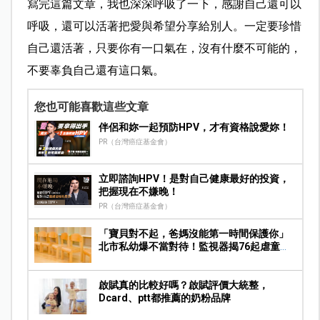
寫完這篇文章，我也深深呼吸了一下，感謝自己還可以
呼吸，還可以活著把愛與希望分享給別人。一定要珍惜
自己還活著，只要你有一口氣在，沒有什麼不可能的，
不要辜負自己還有這口氣
。
您也可能喜歡這些文章
伴侶和妳一起預防HPV，才有資格說愛妳！
PR（台灣癌症基金會）
立即諮詢HPV！是對自己健康最好的投資，
把握現在不嫌晚！
PR（台灣癌症基金會）
「寶貝對不起，爸媽沒能第一時間保護你」
北市私幼爆不當對待！監視器揭76起虐童畫
面，家長痛心提告
啟賦真的比較好嗎？啟賦評價大統整，
Dcard、ptt都推薦的奶粉品牌