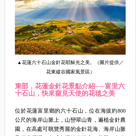
▲花蓮六十石山金針花耶穌光之美。（圖片提供／
花東縱谷國家風景區）
東部，花蓮
金針花景點介紹──
富里六
十石山，快來窺見天使的花毯之美
位於花蓮富里鄉的六十石山，位在海拔約800
公尺的海岸山脈上，山巒翠山青，遍植金針農
園，在高處可眺覽秀麗的金針花海、海岸山脈