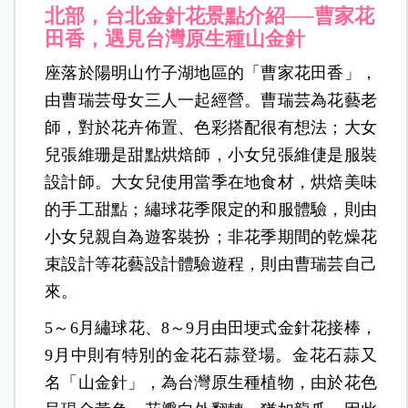
北部，台北
金針花景點介紹──
曹家花
田香，遇見台灣原生種山金針
座落於陽明山竹子湖地區的「曹家花田香」，
由曹瑞芸母女三人一起經營。曹瑞芸為花藝老
師，對於花卉佈置、色彩搭配很有想法；大女
兒張維珊是甜點烘焙師，小女兒張維倢是服裝
設計師。大女兒使用當季在地食材，烘焙美味
的手工甜點；繡球花季限定的和服體驗，則由
小女兒親自為遊客裝扮；非花季期間的乾燥花
束設計等花藝設計體驗遊程，則由曹瑞芸自己
來。
5
～6月繡球花、8～9月由田埂式金針花接棒，
9月中則有特別的金花石蒜登場。金花石蒜又
名「山金針」，為台灣原生種植物，由於花色