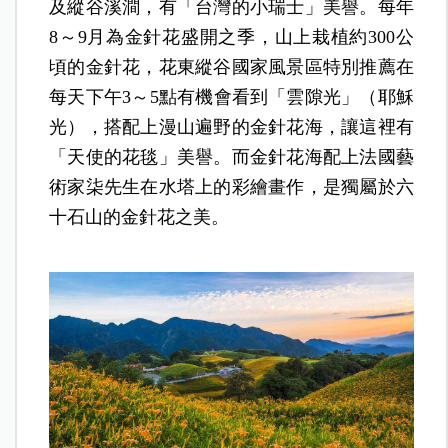
及縱谷溪澗，有「台灣的小瑞士」美譽。每年
8～9月為金針花盛開之季，山上栽植約300公
頃的金針花，花東縱谷國家風景區特別推薦在
每天下午3～5點有機會看到「雲隙光」（耶穌
光），搭配上漫山遍野的金針花海，讓這裡有
「天使的花毯」美譽。而金針花海配上法國藝
術家柒先生在水塔上的彩繪畫作，是獨屬於六
十石山的金針花之美。