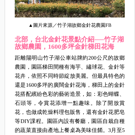
▲圖片來源／竹子湖故鄉金針花農園FB
北部，台北
金針花景點介紹──
竹子湖
故鄉農園，1600多坪金針梯田花海
距離陽明山竹子湖公車站牌約200公尺的故鄉
農園，園區梯田間種有海芋、繡球花、金針等
花卉，依照不同時節綻放美麗。但最具特色的
還是1600多坪的廣闊金針花海，梯田上的金針
花搭配繽紛色彩的藝術造景，如：彩色蝴蝶、
石頭等，令賞花添增一點趣味。除了開放賞
花，也做成乾燥料理包販售，還有金針花肥皂
等DIY課程。園區內設有餐廳，園區自栽自種
的蔬菜直接由產地上餐桌為美味佳餚。3月至5