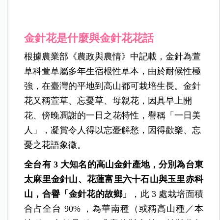
金針花是什麼與金針花花話
根據農業部《農政與農情》中記載，金針為萱
草科萱草屬多年生宿根性草本，由於耐候性極
強，在臺灣的平地到高山都可栽培生長。金針
花又稱萱草、忘憂草、母親花，因具早上開
花、傍晚凋謝的一日之花特性，譽稱「一日美
人」，凝賞令人得以忘憂解愁，因得歡樂、忘
憂之花語象徵。
全台有 3 大知名的高山金針產地，分別為台東
太麻里金針山、花蓮富里六十石山與玉里赤科
山，合譽「金針花的故鄉」
，此 3 處栽培面積
合占全台 90% ，為華南種（或稱高山種／本