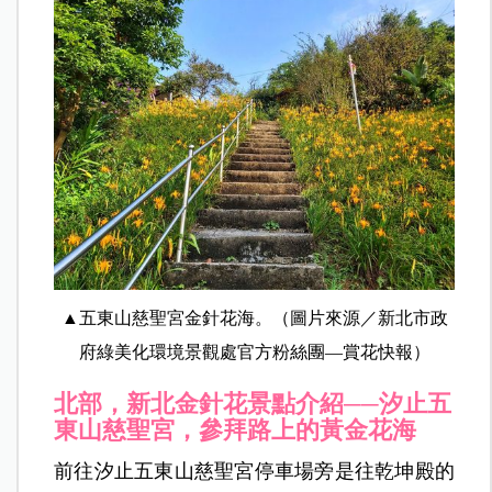
▲五東山慈聖宮金針花海。（圖片來源／新北市政
府綠美化環境景觀處官方粉絲團—賞花快報）
北部，新北
金針花景點介紹──
汐止
五
東山慈聖宮，
參拜路上的黃金花海
前往汐止五東山慈聖宮停車場旁是往乾坤殿的