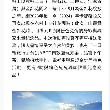
科山以赤科三景（千噸石龜、三巨石、汪家古
厝）與金針花聞名，每年8～9月為金針花綻放
之時。繼2023年後，今（2024）年卡娜赫拉又
再次出現在赤科山金針花園啦！此次上山觀賞
金針花時，可看到P助與粉色兔兔的身影與獨
家限量紀念品。本次活動專設賞花專車接送服
務，讓人盡情享受大自然的美妙，也有「一日
輕旅行」分別ABCD四款遊玩方案，品嘗下午
茶、體驗植栽手作、電輔車與窯燒金針等特色
活動，更有P助與粉色兔兔獨家限量紀念商
品！