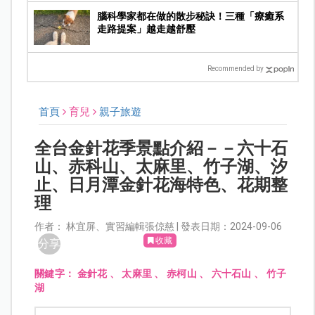
腦科學家都在做的散步秘訣！三種「療癒系
走路提案」越走越舒壓
Recommended by
首頁
育兒
親子旅遊
全台金針花季景點介紹－－六十石
山、赤科山、太麻里、竹子湖、汐
止、日月潭金針花海特色、花期整
理
作者： 林宜屏、實習編輯張倞慈 | 發表日期：2024-09-06
收藏
分享
關鍵字：
金針花
、
太麻里
、
赤柯山
、
六十石山
、
竹子
湖