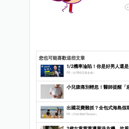
您也可能喜歡這些文章
1/2機率淪陷！你是好男人還
PR（台灣癌症基金會）
小兒腹痛別輕忽！醫師提醒「
出國花費難抓？全包式海島假
PR（Club Med Taiwan）
2歲女童萱萱遭塞洗衣機，吹