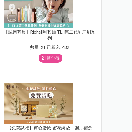
【試用募集】Richell利其爾 T.L.I第二代乳牙刷系
列
數量: 21 已報名: 432
21篇心得
【免費試吃】實心蛋捲 窗花綻放｜彌月禮盒