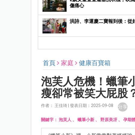
傷痛心
洪詩、李運慶二寶報到後：從
首頁
家庭
健康百寶箱
泡芙人危機！蠟筆
瘦卻常被笑大屁股
作者： 王佳琦 | 發表日期：2025-09-08
分享
關鍵字：
泡芙人
、
蠟筆小新
、
野原美冴
、
孕期