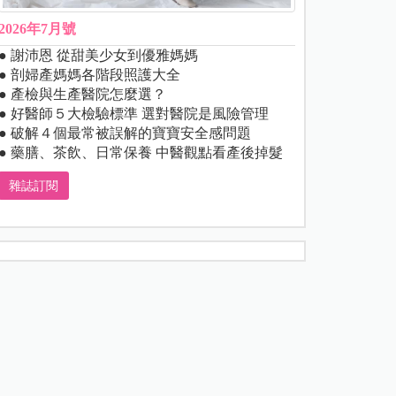
2026年7月號
● 謝沛恩 從甜美少女到優雅媽媽
● 剖婦產媽媽各階段照護大全
● 產檢與生產醫院怎麼選？
● 好醫師５大檢驗標準 選對醫院是風險管理
● 破解４個最常被誤解的寶寶安全感問題
● 藥膳、茶飲、日常保養 中醫觀點看產後掉髮
雜誌訂閱