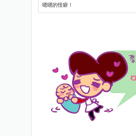
嗯嗯的怪癖！