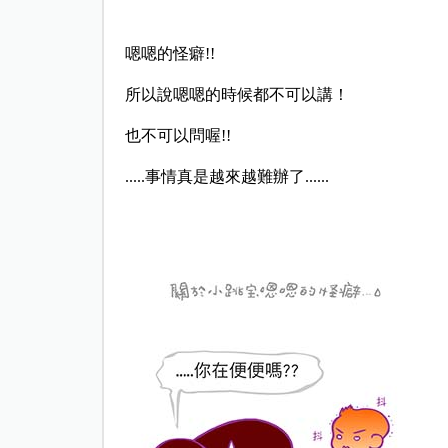
嗯嗯的怪癖
!!
所以說嗯嗯的時候都不可以講！
也不可以問喔
!!
.....
事情真是越來越難辦了
......