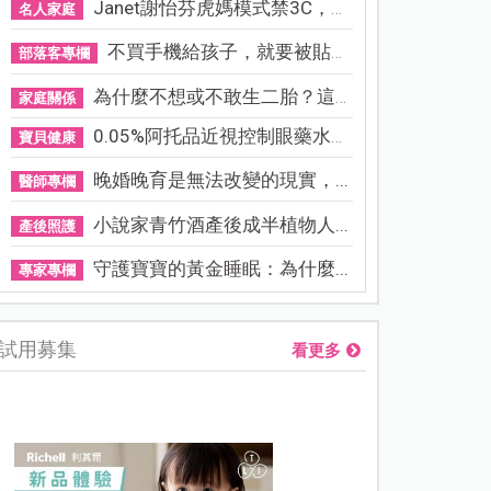
Janet謝怡芬虎媽模式禁3C，看...
名人家庭
不買手機給孩子，就要被貼「...
部落客專欄
為什麼不想或不敢生二胎？這8...
家庭關係
0.05%阿托品近視控制眼藥水納...
寶貝健康
晚婚晚育是無法改變的現實，...
醫師專欄
小說家青竹酒產後成半植物人...
產後照護
守護寶寶的黃金睡眠：為什麼...
專家專欄
試用募集
看更多