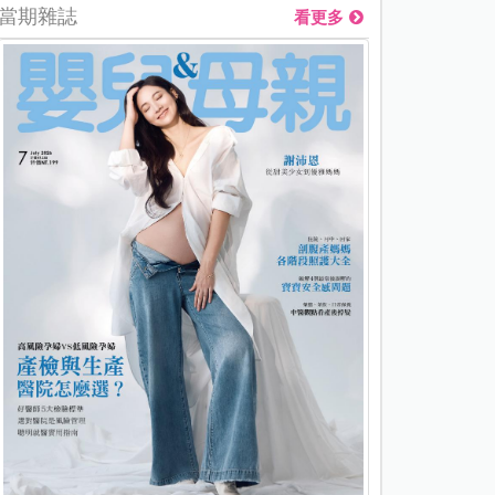
當期雜誌
看更多