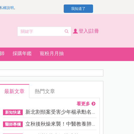
私權說明
。
我知道了
登入|註冊
師
採購年鑑
寵粉月月抽
最新文章
熱門文章
看更多
新北割頸案受害少年楊承勳名...
新知快遞
立秋後秋燥來襲！中醫教養肺...
醫師專欄