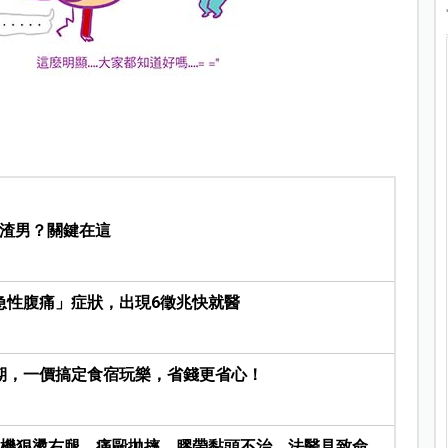
是渣男？關鍵在這
急性腹痛」症狀，出現6徵兆快就醫
期，一價搞定食宿玩樂，省錢更省心！
風機狠燙右腿、痛毆拋摔、膠帶黏頭不治，法醫見致命