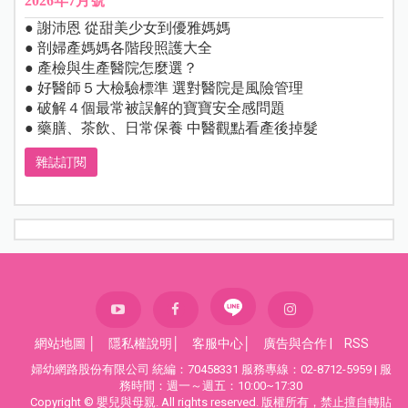
2026年7月號
● 謝沛恩 從甜美少女到優雅媽媽
● 剖婦產媽媽各階段照護大全
● 產檢與生產醫院怎麼選？
● 好醫師５大檢驗標準 選對醫院是風險管理
● 破解４個最常被誤解的寶寶安全感問題
● 藥膳、茶飲、日常保養 中醫觀點看產後掉髮
雜誌訂閱
網站地圖
│
隱私權說明
│
客服中心
│
廣告與合作
|
RSS
婦幼網路股份有限公司 統編：70458331 服務專線：02-8712-5959 | 服
務時間：週一～週五：10:00~17:30
Copyright © 嬰兒與母親. All rights reserved. 版權所有，禁止擅自轉貼