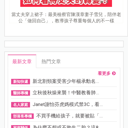
當丈夫穿上裙子：最美檢察官陳漢章妻子雪兒，陪伴老
公「做回自己」，教導孩子尊重每個人的不一樣
最新文章
熱門文章
看更多
新北割頸案受害少年楊承勳名...
新知快遞
立秋後秋燥來襲！中醫教養肺...
醫師專欄
Janet謝怡芬虎媽模式禁3C，看...
名人家庭
不買手機給孩子，就要被貼「...
部落客專欄
為什麼不想或不敢生二胎？這8...
家庭關係