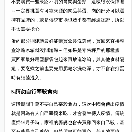
不要購買一些來路不明的禽肉與蛋類，這樣很沒保障喔
～一定要挑選有可靠來源的肉品與蛋。肉的部分可以選
擇有品牌的，或是傳統市場也幾乎都有經過認證，所以
不太需要擔心。
蛋的部分則建議最好能購買盒裝洗選蛋，買回來直接整
盒冰進冰箱就沒問題囉～但如果是零售秤斤的那種蛋，
買回家最好用塑膠袋包起來再放進冰箱，與其他食材隔
絕，要烹煮之前也要先用肥皂水洗乾淨，才不會在打蛋
時有細菌混入。
5.請勿自行宰殺禽肉
這段期間千萬不要自己宰殺禽肉，這次中國會傳出疫情
就是因為有人自己宰鴨來吃，才會發生傳人疫情。傳統
產婦坐月子時，家裡的婆婆也會去買雞回來自己殺，甚
至有些是自己養的，但希望盡可能避免，若真的要吃，