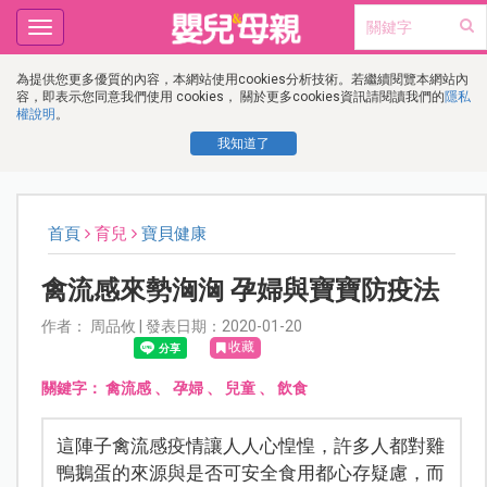
Toggle
navigation
為提供您更多優質的內容，本網站使用cookies分析技術。若繼續閱覽本網站內
容，即表示您同意我們使用 cookies， 關於更多cookies資訊請閱讀我們的
隱私
權說明
。
我知道了
首頁
育兒
寶貝健康
禽流感來勢洶洶 孕婦與寶寶防疫法
作者： 周品攸 | 發表日期：2020-01-20
收藏
關鍵字：
禽流感
、
孕婦
、
兒童
、
飲食
這陣子禽流感疫情讓人人心惶惶，許多人都對雞
鴨鵝蛋的來源與是否可安全食用都心存疑慮，而