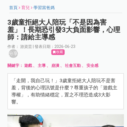
首頁
育兒
學習當爸媽
3歲童拒絕大人陪玩「不是因為害
羞」！長期恐引發3大負面影響，心理
師：請給主導感
作者： 游資芸 | 發表日期：2026-06-23
收藏
分享
關鍵字：
遊戲
、
主導
、
崩潰
、
社會互動
、
安全感
「走開，我自己玩！」3歲童拒絕大人陪玩不是害
羞，背後的心理訊號是什麼？尊重孩子的「遊戲主
導權」，有助情緒穩定，置之不理恐造成3大影
響。