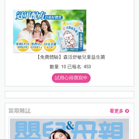
【免費體驗】森活舒敏兒童益生菌
數量: 10 已報名: 453
試用心得撰寫中
當期雜誌
看更多