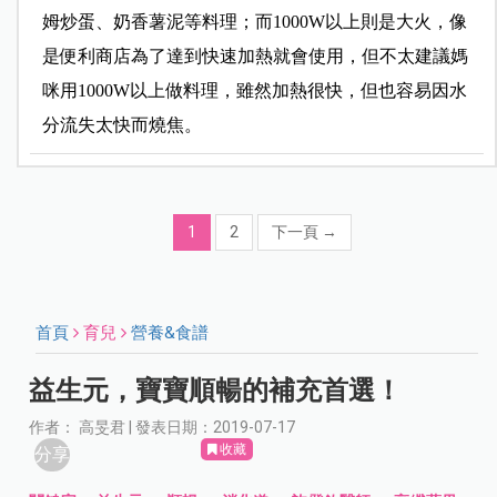
姆炒蛋、奶香薯泥等料理；而1000W以上則是大火，像
是便利商店為了達到快速加熱就會使用，但不太建議媽
咪用1000W以上做料理，雖然加熱很快，但也容易因水
分流失太快而燒焦。
1
2
下一頁
→
首頁
育兒
營養&食譜
益生元，寶寶順暢的補充首選！
作者： 高旻君 | 發表日期：2019-07-17
收藏
分享