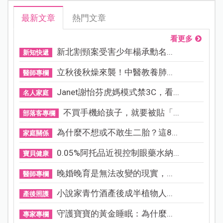
最新文章
熱門文章
看更多
新北割頸案受害少年楊承勳名...
新知快遞
立秋後秋燥來襲！中醫教養肺...
醫師專欄
Janet謝怡芬虎媽模式禁3C，看...
名人家庭
不買手機給孩子，就要被貼「...
部落客專欄
為什麼不想或不敢生二胎？這8...
家庭關係
0.05%阿托品近視控制眼藥水納...
寶貝健康
晚婚晚育是無法改變的現實，...
醫師專欄
小說家青竹酒產後成半植物人...
產後照護
守護寶寶的黃金睡眠：為什麼...
專家專欄