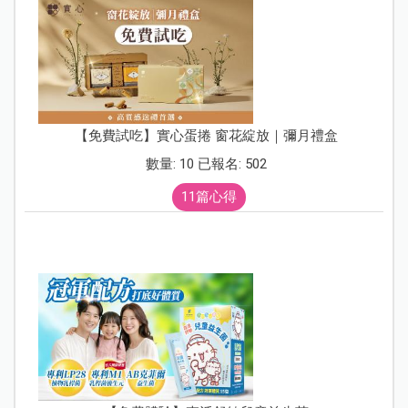
【免費試吃】實心蛋捲 窗花綻放｜彌月禮盒
數量: 10 已報名: 502
11篇心得