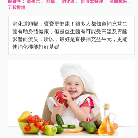
關鍵字：
益生元
、
順暢
、
消化道
、
許登欽醫師
、
高纖蔬果
、
五穀雜糧
消化道順暢，寶寶更健康！很多人都知道補充益生
菌有助身體健康，但是益生菌有可能受高溫及胃酸
影響而流失，所以，最好是直接補充益生元，更能
使消化機能打好基礎。