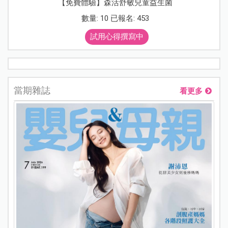
【免費體驗】森活舒敏兒童益生菌
數量: 10 已報名: 453
試用心得撰寫中
當期雜誌
看更多