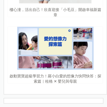
樓心潼，活出自己！欣喜迎接「小毛豆」開啟幸福新篇
章
啟動寶寶超級學習力！羅小白愛的想像力快問快答：探
索篇｜桂格 ✕ 嬰兒與母親