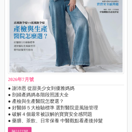
2026年7月號
● 謝沛恩 從甜美少女到優雅媽媽
● 剖婦產媽媽各階段照護大全
● 產檢與生產醫院怎麼選？
● 好醫師５大檢驗標準 選對醫院是風險管理
● 破解４個最常被誤解的寶寶安全感問題
● 藥膳、茶飲、日常保養 中醫觀點看產後掉髮
雜誌訂閱