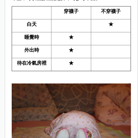
穿襪子
不穿襪子
白天
★
睡覺時
★
外出時
★
待在冷氣房裡
★