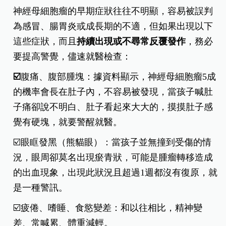
神經母細胞瘤的早期症狀往往不明顯，容易被誤判
為感冒、腸胃炎或成長期的不適，但如果出現以下
這些症狀，而且
持續出現或不尋常反覆發作
，務必
要提高警覺，儘速就醫檢查：
☑️
腹痛、腹部腫塊：據資料顯示，神經母細胞瘤5成
的機率會長在肚子內，不容易被發現，當孩子喊肚
子痛卻說不明白、肚子看起來大大的，摸摸肚子感
覺有硬塊，就要警醒就醫。
☑️眼眶發黑（熊貓眼）：當孩子並無撞到受傷的情
況，眼周卻莫名出現瘀青狀，可能是腫瘤轉移造成
的出血現象，出現此狀況且超過1週都沒有復原，就
是一種警訊。
☑️疲倦、嗜睡、食慾變差：和以往相比，精神變
差、常喊累、體重減輕。