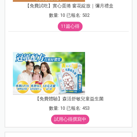
【免費試吃】實心蛋捲 窗花綻放｜彌月禮盒
數量: 10 已報名: 502
11篇心得
【免費體驗】森活舒敏兒童益生菌
數量: 10 已報名: 453
試用心得撰寫中