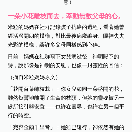
意！
一朵小花離枝而去，牽動無數父母的心。
米粒的媽媽在社群記錄孩子抗癌的過程，看著她曾
經活潑開朗的模樣，對比最後病魔纏身、眼神失去
光彩的模樣，讓許多父母同樣感到心碎。
日前，媽媽在社群寫下女兒病逝後，神明賜予的
詩，說那像是神明的安慰，也像一封靈性的回信：
（摘自米粒媽媽原文）
「花開百葉離枝栽」：
你女兒如同一朵盛開的花，
雖然短暫地離開了生命的枝頭，但她的靈魂被另一
處所接引與安置——也許在靈界，也許在另一個平
行的時空。
「宛容金顏千里音」：
她雖已遠行，卻依然有她的