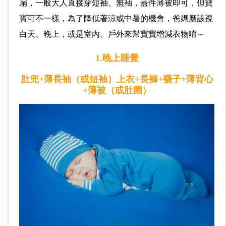
扇，一般大人直接穿短袖、無袖，蓋件薄被即可，但寶
寶可不一樣，為了降低著涼或中暑的機會，爸媽應該視
白天、晚上，或是室內、戶外來幫寶寶增減衣物唷～
1.晚上睡覺
肚兜+薄長袖（或短袖）上衣+
長褲+
襪子+
薄背心
+薄被（或肚圍）