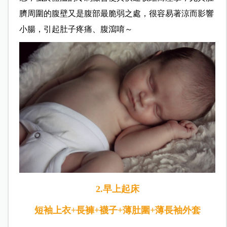
臍周圍的腹壁又是腹部最脆弱之處，很容易著涼而影響
小腸，引起肚子疼痛、腹瀉唷～
2.早上起床
短袖上衣+長褲+襪子+薄肚圍+薄長袖外套