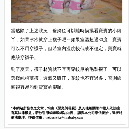
當然除了上述狀況，爸媽也可以隨時摸摸看寶寶的小腳
丫，如果冰冷就穿上襪子吧～如果室溫超過30度，寶寶
可以不用穿襪子，但若室內溫度較低或不穩定，寶寶就
應該穿襪子。
到了夏天，襪子材質就不宜再穿較厚的毛製襪了，可以
選擇純棉薄襪，透氣又吸汗，花紋也不宜過多，否則線
頭很容易勾到寶寶的腳趾。
*本網站所發表之文章，均由《嬰兒與母親》及其他相關著作權人依法擁
有其法律權益，若欲引用或轉載網站內容， 請與本公司來信接洽，違者將
依法處理。聯絡信箱：
webservice@mababy.com