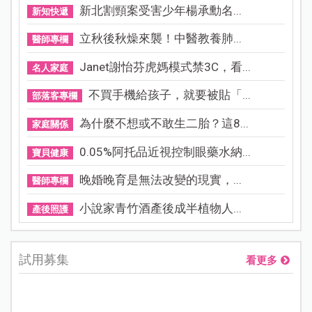
新北割頸案受害少年楊承勳名...
新知快遞
立秋後秋燥來襲！中醫教養肺...
醫師專欄
Janet謝怡芬虎媽模式禁3C，看...
名人家庭
不買手機給孩子，就要被貼「...
部落客專欄
為什麼不想或不敢生二胎？這8...
家庭關係
0.05%阿托品近視控制眼藥水納...
寶貝健康
晚婚晚育是無法改變的現實，...
醫師專欄
小說家青竹酒產後成半植物人...
產後照護
試用募集
看更多