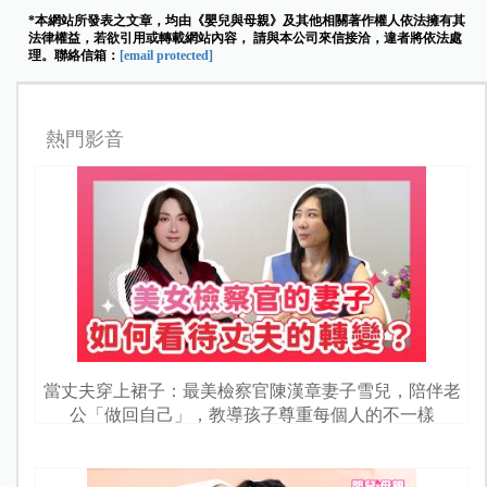
*本網站所發表之文章，均由《嬰兒與母親》及其他相關著作權人依法擁有其
法律權益，若欲引用或轉載網站內容， 請與本公司來信接洽，違者將依法處
理。聯絡信箱：
[email protected]
熱門影音
當丈夫穿上裙子：最美檢察官陳漢章妻子雪兒，陪伴老
公「做回自己」，教導孩子尊重每個人的不一樣