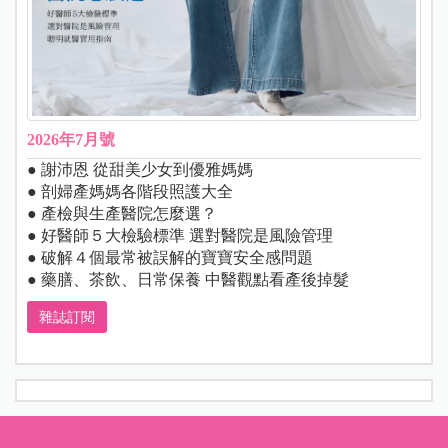
2026年7月號
● 謝沛恩 從甜美少女到優雅媽媽
● 剖婦產媽媽各階段照護大全
● 產檢與生產醫院怎麼選？
● 好醫師５大檢驗標準 選對醫院是風險管理
● 破解４個最常被誤解的寶寶安全感問題
● 藥膳、茶飲、日常保養 中醫觀點看產後掉髮
雜誌訂閱