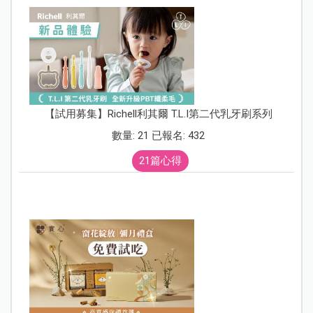
【試用募集】Richell利其爾 T.L.I第二代乳牙刷系列
數量: 21 已報名: 432
21篇心得