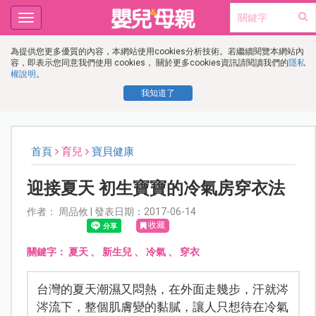
Toggle
navigation
為提供您更多優質的內容，本網站使用cookies分析技術。若繼續閱覽本網站內
容，即表示您同意我們使用 cookies， 關於更多cookies資訊請閱讀我們的
隱私
權說明
。
我知道了
首頁
育兒
寶貝健康
迎接夏天 初生寶寶的冷氣房穿衣法
作者： 周品攸 | 發表日期：2017-06-14
收藏
關鍵字：
夏天
、
新生兒
、
冷氣
、
穿衣
台灣的夏天潮濕又悶熱，在外面走幾步，汗就涔
涔流下，整個肌膚變的黏膩，讓人只想待在冷氣