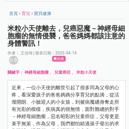
首頁
育兒
寶貝健康
米粒小天使離去，兒癌惡魔－神經母細
胞瘤的無情侵襲，爸爸媽媽都該注意的
身體警訊！
作者： 王佳琦 | 發表日期：2025-04-14
收藏
分享
關鍵字：
神經母細胞瘤
、
兒童癌症
、
米粒小天使
近來，一位小天使的離世引起了很多同為父母的心
疼，看深愛孩子的爸爸媽媽分享育兒的點滴，從活
潑開朗、小臉迎人的小女孩，到被病魔纏身奪走所
有光彩的模樣，疾病真的很無情，面對難纏的對手
－神經母細胞瘤，惡名昭彰的兒童癌症，父母更是
束手無策，作為父母，我們都怕錯過孩子發出的求