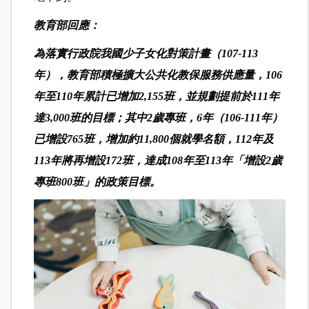
教育部回應：
為落實行政院我國少子女化對策計畫（107-113
年），教育部積極擴大公共化教保服務供應量，106
年至110年累計已增加2,155班，並規劃提前於111年
達3,000班的目標；其中2歲專班，6年（106-111年）
已增設765班，增加約11,800個就學名額，112年及
113年將再增設172班，達成108年至113年「增設2歲
專班800班」的政策目標。