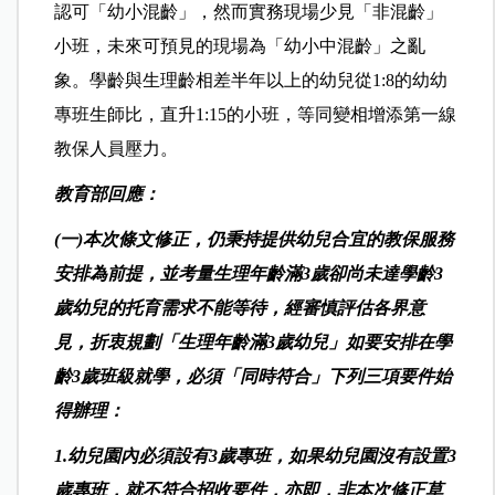
認可「幼小混齡」，然而實務現場少見「非混齡」
小班，未來可預見的現場為「幼小中混齡」之亂
象。學齡與生理齡相差半年以上的幼兒從1:8的幼幼
專班生師比，直升1:15的小班，等同變相增添第一線
教保人員壓力。
教育部回應：
(一)本次條文修正，仍秉持提供幼兒合宜的教保服務
安排為前提，並考量生理年齡滿3歲卻尚未達學齡3
歲幼兒的托育需求不能等待，經審慎評估各界意
見，折衷規劃「生理年齡滿3歲幼兒」如要安排在學
齡3歲班級就學，必須「同時符合」下列三項要件始
得辦理：
1.幼兒園內必須設有3歲專班，如果幼兒園沒有設置3
歲專班，就不符合招收要件，亦即，非本次修正草