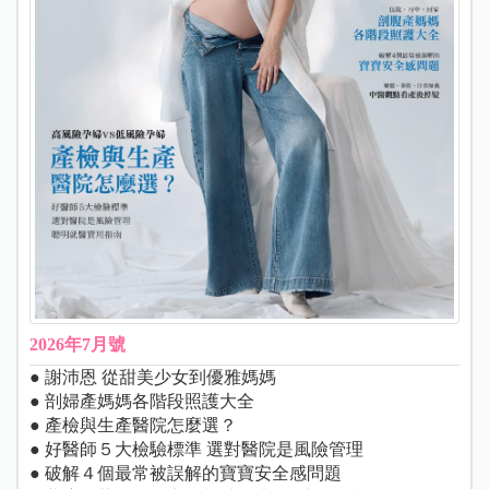
2026年7月號
● 謝沛恩 從甜美少女到優雅媽媽
● 剖婦產媽媽各階段照護大全
● 產檢與生產醫院怎麼選？
● 好醫師５大檢驗標準 選對醫院是風險管理
● 破解４個最常被誤解的寶寶安全感問題