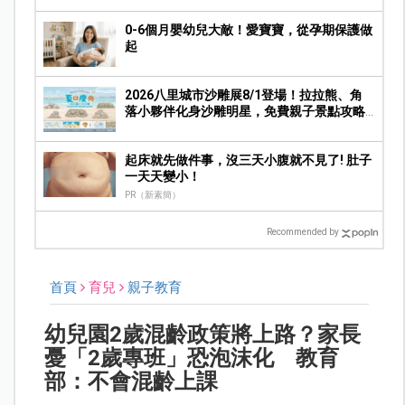
0-6個月嬰幼兒大敵！愛寶寶，從孕期保護做
起
2026八里城市沙雕展8/1登場！拉拉熊、角
落小夥伴化身沙雕明星，免費親子景點攻略
一次看
起床就先做件事，沒三天小腹就不見了! 肚子
一天天變小！
PR（新素簡）
Recommended by
首頁
育兒
親子教育
幼兒園2歲混齡政策將上路？家長
憂「2歲專班」恐泡沫化 教育
部：不會混齡上課