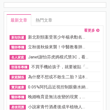
最新文章
熱門文章
看更多
新北割頸案受害少年楊承勳名...
新知快遞
立秋後秋燥來襲！中醫教養肺...
醫師專欄
Janet謝怡芬虎媽模式禁3C，看...
名人家庭
不買手機給孩子，就要被貼「...
部落客專欄
為什麼不想或不敢生二胎？這8...
家庭關係
0.05%阿托品近視控制眼藥水納...
寶貝健康
晚婚晚育是無法改變的現實，...
醫師專欄
小說家青竹酒產後成半植物人...
產後照護