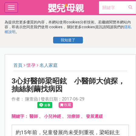
Toggle
navigation
為提供您更多優質的內容，本網站使用cookies分析技術。若繼續閱覽本網站內
容，即表示您同意我們使用 cookies， 關於更多cookies資訊請閱讀我們的
隱私
權說明
。
我知道了
首頁
懷孕
名人家庭
3心好醫師梁昭鉉 小醫師大偵探，
抽絲剝繭找病因
作者： 陳萱蘋 | 發表日期：2017-06-29
收藏
關鍵字：
醫師
、
小兒神經
、
治療師
、
發展遲緩
約15年前，兒童發展尚未受到重視，梁昭鉉主