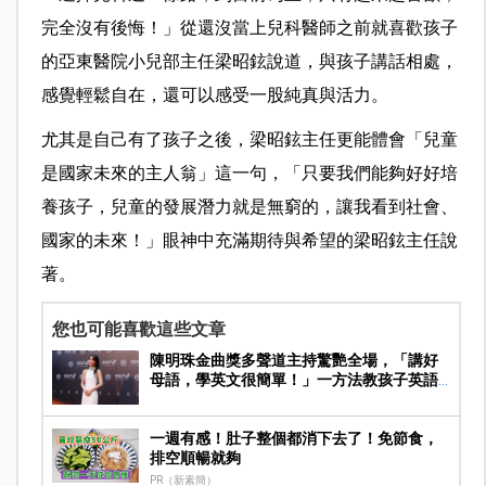
完全沒有後悔！」從還沒當上兒科醫師之前就喜歡孩子
的
亞東醫院小兒部主任梁昭鉉說道，
與孩子講話相處，
感覺輕鬆自在，還可以感受一股純真與活力。
尤其是自己有了孩子之後，
梁昭鉉主任
更能體會「兒童
是國家未來的主人翁」這一句，「只要我們能夠好好培
養孩子，兒童的發展潛力就是無窮的，讓我看到社會、
國家的未來！」眼神中充滿期待與希望的
梁昭鉉主任說
著。
您也可能喜歡這些文章
陳明珠金曲獎多聲道主持驚艷全場，「講好
母語，學英文很簡單！」一方法教孩子英語
精通
一週有感！肚子整個都消下去了！免節食，
排空順暢就夠
PR（新素簡）