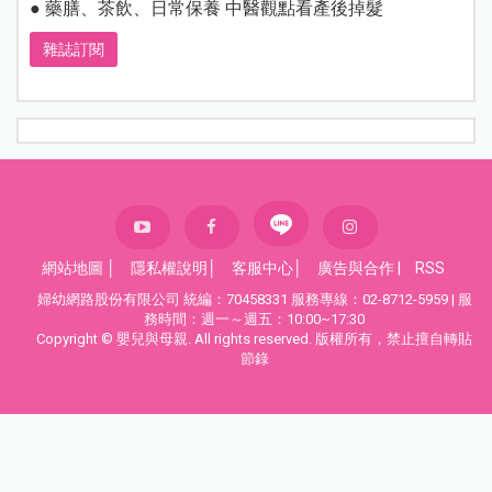
● 藥膳、茶飲、日常保養 中醫觀點看產後掉髮
雜誌訂閱
網站地圖
│
隱私權說明
│
客服中心
│
廣告與合作
|
RSS
婦幼網路股份有限公司 統編：70458331 服務專線：02-8712-5959 | 服
務時間：週一～週五：10:00~17:30
Copyright © 嬰兒與母親. All rights reserved. 版權所有，禁止擅自轉貼
節錄