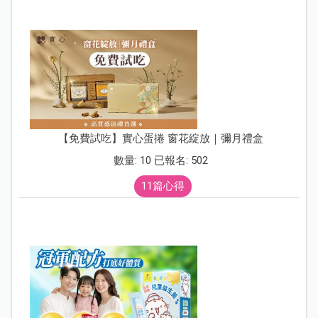
【免費試吃】實心蛋捲 窗花綻放｜彌月禮盒
數量: 10 已報名: 502
11篇心得