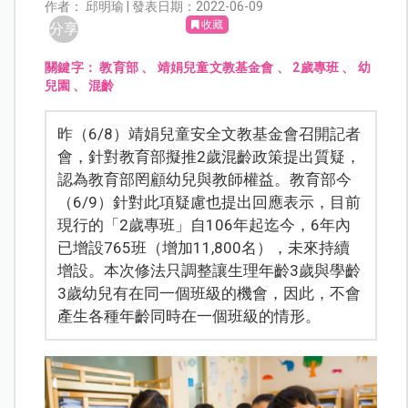
作者： 邱明瑜 | 發表日期：2022-06-09
收藏
分享
關鍵字：
教育部
、
靖娟兒童文教基金會
、
2歲專班
、
幼
兒園
、
混齡
昨（6/8）靖娟兒童安全文教基金會召開記者
會，針對教育部擬推2歲混齡政策提出質疑，
認為教育部罔顧幼兒與教師權益。教育部今
（6/9）針對此項疑慮也提出回應表示，目前
現行的「2歲專班」自106年起迄今，6年內
已增設765班（增加11,800名），未來持續
增設。本次修法只調整讓生理年齡3歲與學齡
3歲幼兒有在同一個班級的機會，因此，不會
產生各種年齡同時在一個班級的情形。