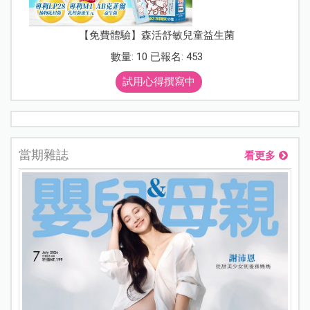
【免費體驗】森活舒敏兒童益生菌
數量: 10 已報名: 453
試用心得撰寫中
當期雜誌
看更多