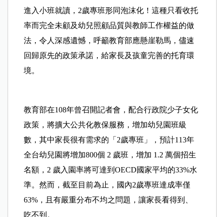
進入小班就讀，2歲專班形同泡沫化！這種只看收托
率而完全未顧及幼兒照顧品質與教師工作權益的做
法，令人深感遺憾，呼籲教育部應懸崖勒馬，儘速
回歸原先的政策承諾，給家長及孩童完善的托育環
境。
教育部在108年曾召開記者會，配合行政院少子女化
政策，將擴大公共化教保服務，增加幼兒園班級
數，其中家長很有需求的「2歲專班」，預計113年
全台幼兒園將增加800個 2 歲班，增加 1.2 萬個招生
名額，2 歲入園率將可達到OECD國家平均的33%水
準。然而，截至目前為止，國內2歲專班達成率僅
63%，且有嚴重分布不均之問題，讓家長看得到、
吃不到。