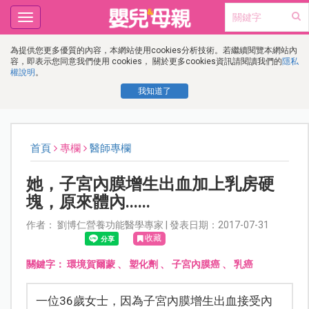
Toggle
navigation
為提供您更多優質的內容，本網站使用cookies分析技術。若繼續閱覽本網站內
容，即表示您同意我們使用 cookies， 關於更多cookies資訊請閱讀我們的
隱私
權說明
。
我知道了
首頁
專欄
醫師專欄
她，子宮內膜增生出血加上乳房硬
塊，原來體內......
作者： 劉博仁營養功能醫學專家 | 發表日期：2017-07-31
收藏
關鍵字：
環境賀爾蒙
、
塑化劑
、
子宮內膜癌
、
乳癌
一位36歲女士，因為子宮內膜增生出血接受內