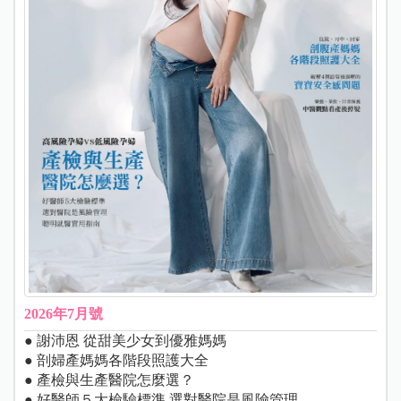
2026年7月號
● 謝沛恩 從甜美少女到優雅媽媽
● 剖婦產媽媽各階段照護大全
● 產檢與生產醫院怎麼選？
● 好醫師５大檢驗標準 選對醫院是風險管理