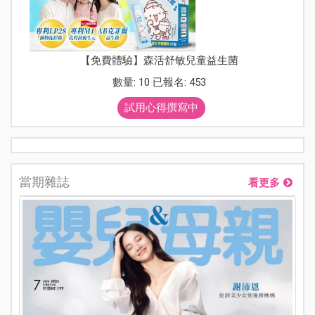
【免費體驗】森活舒敏兒童益生菌
數量: 10 已報名: 453
試用心得撰寫中
當期雜誌
看更多