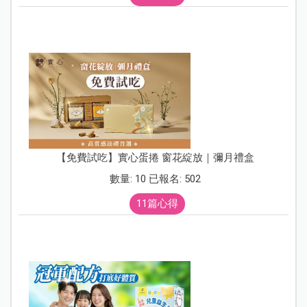
【免費試吃】實心蛋捲 窗花綻放｜彌月禮盒
數量: 10 已報名: 502
11篇心得