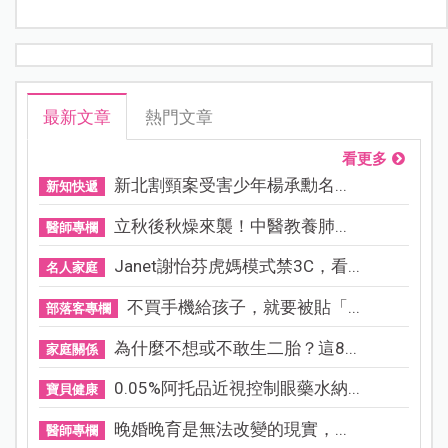
最新文章
熱門文章
看更多
新北割頸案受害少年楊承勳名...
新知快遞
立秋後秋燥來襲！中醫教養肺...
醫師專欄
Janet謝怡芬虎媽模式禁3C，看...
名人家庭
不買手機給孩子，就要被貼「...
部落客專欄
為什麼不想或不敢生二胎？這8...
家庭關係
0.05%阿托品近視控制眼藥水納...
寶貝健康
晚婚晚育是無法改變的現實，...
醫師專欄