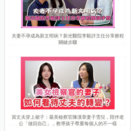
夫妻不孕成為新文明病？新光醫院李毅評主任分享療程
關鍵步驟
當丈夫穿上裙子：最美檢察官陳漢章妻子雪兒，陪伴老
公「做回自己」，教導孩子尊重每個人的不一樣