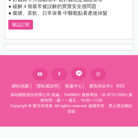
● 破解４個最常被誤解的寶寶安全感問題
● 藥膳、茶飲、日常保養 中醫觀點看產後掉髮
雜誌訂閱
網站地圖
│
隱私權說明
│
客服中心
│
廣告與合作
|
RSS
婦幼網路股份有限公司 統編：70458331 服務專線：02-8712-5959 | 服
務時間：週一～週五：10:00~17:30
Copyright © 嬰兒與母親. All rights reserved. 版權所有，禁止擅自轉貼
節錄