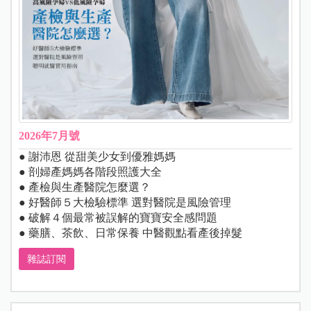
2026年7月號
● 謝沛恩 從甜美少女到優雅媽媽
● 剖婦產媽媽各階段照護大全
● 產檢與生產醫院怎麼選？
● 好醫師５大檢驗標準 選對醫院是風險管理
● 破解４個最常被誤解的寶寶安全感問題
● 藥膳、茶飲、日常保養 中醫觀點看產後掉髮
雜誌訂閱