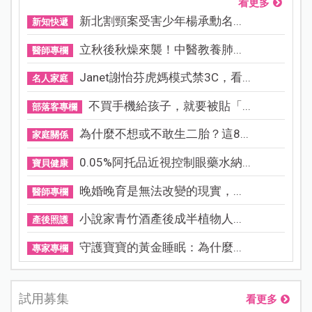
看更多
新北割頸案受害少年楊承勳名...
新知快遞
立秋後秋燥來襲！中醫教養肺...
醫師專欄
Janet謝怡芬虎媽模式禁3C，看...
名人家庭
不買手機給孩子，就要被貼「...
部落客專欄
為什麼不想或不敢生二胎？這8...
家庭關係
0.05%阿托品近視控制眼藥水納...
寶貝健康
晚婚晚育是無法改變的現實，...
醫師專欄
小說家青竹酒產後成半植物人...
產後照護
守護寶寶的黃金睡眠：為什麼...
專家專欄
試用募集
看更多