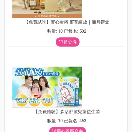
【免費試吃】實心蛋捲 窗花綻放｜彌月禮盒
數量: 10 已報名: 502
11篇心得
【免費體驗】森活舒敏兒童益生菌
數量: 10 已報名: 453
試用心得撰寫中