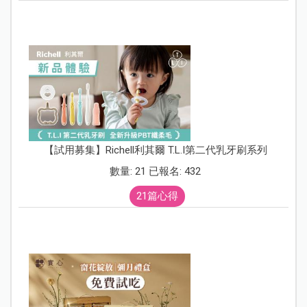
【試用募集】Richell利其爾 T.L.I第二代乳牙刷系列
數量: 21 已報名: 432
21篇心得