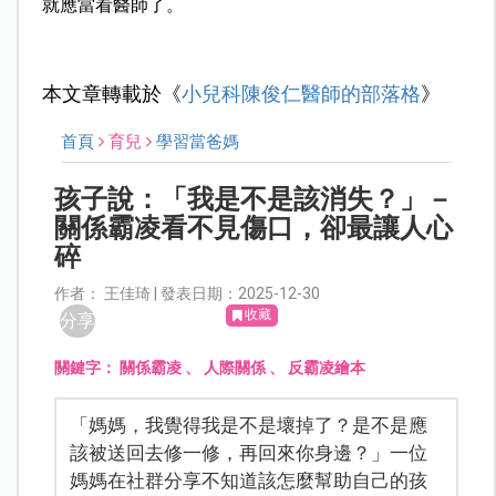
就應當看醫師了。
本文章轉載於《
小兒科陳俊仁醫師的部落格
》
首頁
育兒
學習當爸媽
孩子說：「我是不是該消失？」－
關係霸凌看不見傷口，卻最讓人心
碎
作者： 王佳琦 | 發表日期：2025-12-30
收藏
分享
關鍵字：
關係霸凌
、
人際關係
、
反霸凌繪本
「媽媽，我覺得我是不是壞掉了？是不是應
該被送回去修一修，再回來你身邊？」一位
媽媽在社群分享不知道該怎麼幫助自己的孩