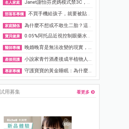
Janet謝怡芬虎媽模式禁3C，看...
名人家庭
不買手機給孩子，就要被貼「...
部落客專欄
為什麼不想或不敢生二胎？這8...
家庭關係
0.05%阿托品近視控制眼藥水納...
寶貝健康
晚婚晚育是無法改變的現實，...
醫師專欄
小說家青竹酒產後成半植物人...
產後照護
守護寶寶的黃金睡眠：為什麼...
專家專欄
試用募集
看更多