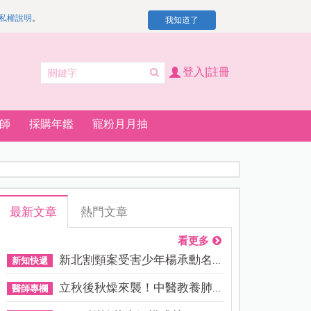
私權說明
。
我知道了
登入|註冊
師
採購年鑑
寵粉月月抽
最新文章
熱門文章
看更多
新北割頸案受害少年楊承勳名...
新知快遞
立秋後秋燥來襲！中醫教養肺...
醫師專欄