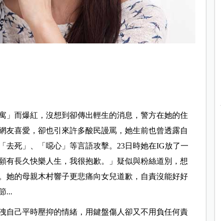
寓」而爆紅，沒想到卻傳出輕生的消息，警方在她的住
網友喜愛，卻也引來許多酸民謾罵，她生前也曾透露自
去死」、「噁心」等言語攻擊。23日時她在IG放了一
願有長久快樂人生，我很抱歉。
」疑似與粉絲道別，想
。
她的母親木村響子更悲痛向女兒道歉，自責沒能好好
..
洩自己平時壓抑的情緒，用鍵盤傷人卻又不用負任何責