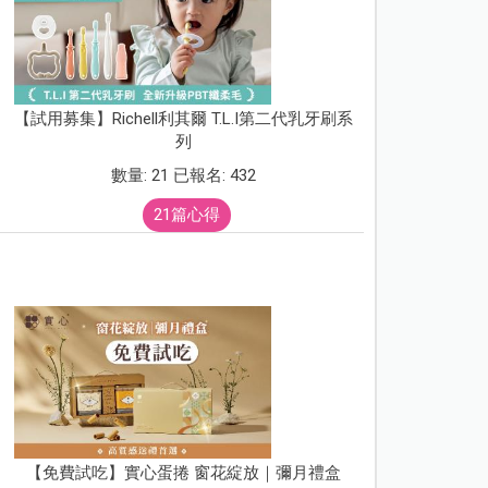
【試用募集】Richell利其爾 T.L.I第二代乳牙刷系
列
數量: 21 已報名: 432
21篇心得
【免費試吃】實心蛋捲 窗花綻放｜彌月禮盒