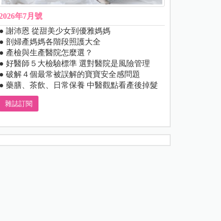
2026年7月號
● 謝沛恩 從甜美少女到優雅媽媽
● 剖婦產媽媽各階段照護大全
● 產檢與生產醫院怎麼選？
● 好醫師５大檢驗標準 選對醫院是風險管理
● 破解４個最常被誤解的寶寶安全感問題
● 藥膳、茶飲、日常保養 中醫觀點看產後掉髮
雜誌訂閱