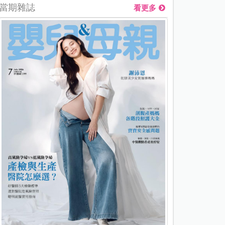
當期雜誌
看更多