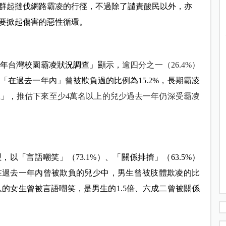
群起撻伐網路霸凌的行徑，不過除了譴責酸民以外，亦
要掀起傷害的惡性循環。
4年台灣校園霸凌狀況調查」顯示，
逾四分之一（26.4%）
「在過去一年內」曾被欺負過的比例為15.2%，長期霸凌
上」，
推估下來至少4萬名以上的兒少過去一年仍深受霸凌
「言語嘲笑」（73.1%）、「關係排擠」（63.5%）
在過去一年內曾被欺負的兒少中，男生曾被肢體欺凌的比
八的女生曾被言語嘲笑，是男生的1.5倍、六成二曾被關係