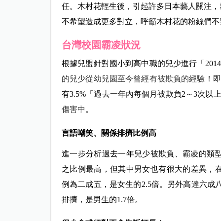
任。木村花輕生後，引起許多日本藝人關注，
不希望造成更多對立，呼籲木村花的粉絲們不
台灣校園霸凌狀況
根據兒盟針對國小到高中職的兒少進行「201
的兒少從幼兒園至今曾經有被欺負的經驗
！即
有3.5%「過去一年內每個月被欺負2～3次以
傷害中
。
言語嘲笑、關係排擠比例高
進一步分析過去一年兒少被欺負、霸凌的類型，以
之比例最高，但其中男女也有很大的差異，
例為二成五，是女生的2.5倍。另外高達六成
排擠，是男生的1.7倍。