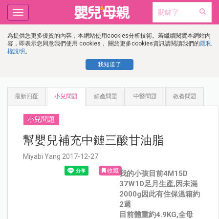
Toggle
navigation
為提供您更多優質的內容，本網站使用cookies分析技術。若繼續閱覽本網站內
容，即表示您同意我們使用 cookies， 關於更多cookies資訊請閱讀我們的
隱私
權說明
。
我知道了
最新回覆
小兒問題
婦產問題
中醫問題
教養問題
小兒問題
幫嬰兒補充中鏈三酸甘油脂
Miyabi Yang 2017-12-27
收藏
我的小孩目前4M15D
37W1D足月生產,因未滿
2000g因此有住保溫箱約
2週
目前體重約4.9KG,全母