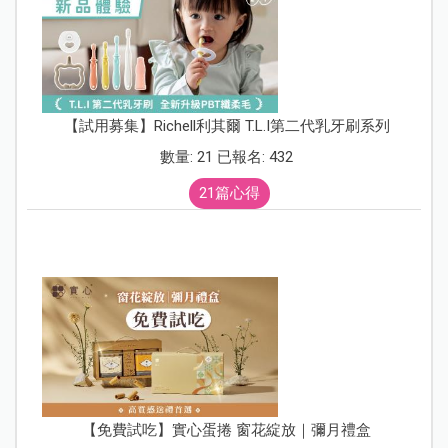
【試用募集】Richell利其爾 T.L.I第二代乳牙刷系列
數量: 21 已報名: 432
21篇心得
【免費試吃】實心蛋捲 窗花綻放｜彌月禮盒