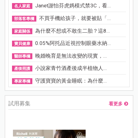
Janet謝怡芬虎媽模式禁3C，看...
名人家庭
不買手機給孩子，就要被貼「...
部落客專欄
為什麼不想或不敢生二胎？這8...
家庭關係
0.05%阿托品近視控制眼藥水納...
寶貝健康
晚婚晚育是無法改變的現實，...
醫師專欄
小說家青竹酒產後成半植物人...
產後照護
守護寶寶的黃金睡眠：為什麼...
專家專欄
試用募集
看更多