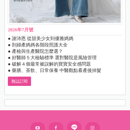
2026年7月號
● 謝沛恩 從甜美少女到優雅媽媽
● 剖婦產媽媽各階段照護大全
● 產檢與生產醫院怎麼選？
● 好醫師５大檢驗標準 選對醫院是風險管理
● 破解４個最常被誤解的寶寶安全感問題
● 藥膳、茶飲、日常保養 中醫觀點看產後掉髮
雜誌訂閱