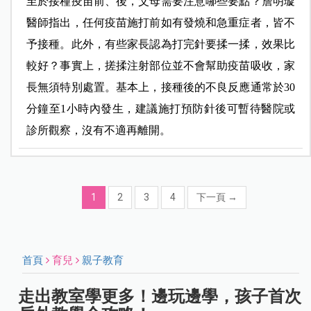
至於接種疫苗前、後，父母需要注意哪些要點？詹明璇
醫師指出，任何疫苗施打前如有發燒和急重症者，皆不
予接種。此外，有些家長認為打完針要揉一揉，效果比
較好？事實上，搓揉注射部位並不會幫助疫苗吸收，家
長無須特別處置。基本上，接種後的不良反應通常於30
分鐘至1小時內發生，建議施打預防針後可暫待醫院或
診所觀察，沒有不適再離開。
1
2
3
4
下一頁
→
首頁
育兒
親子教育
走出教室學更多！邊玩邊學，孩子首次