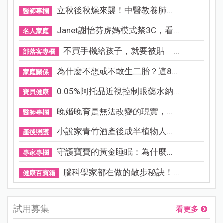
立秋後秋燥來襲！中醫教養肺...
醫師專欄
Janet謝怡芬虎媽模式禁3C，看...
名人家庭
不買手機給孩子，就要被貼「...
部落客專欄
為什麼不想或不敢生二胎？這8...
家庭關係
0.05%阿托品近視控制眼藥水納...
寶貝健康
晚婚晚育是無法改變的現實，...
醫師專欄
小說家青竹酒產後成半植物人...
產後照護
守護寶寶的黃金睡眠：為什麼...
專家專欄
腦科學家都在做的散步秘訣！...
健康百寶箱
試用募集
看更多