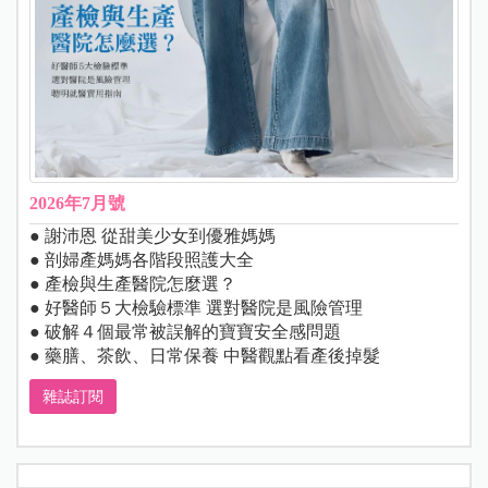
2026年7月號
● 謝沛恩 從甜美少女到優雅媽媽
● 剖婦產媽媽各階段照護大全
● 產檢與生產醫院怎麼選？
● 好醫師５大檢驗標準 選對醫院是風險管理
● 破解４個最常被誤解的寶寶安全感問題
● 藥膳、茶飲、日常保養 中醫觀點看產後掉髮
雜誌訂閱