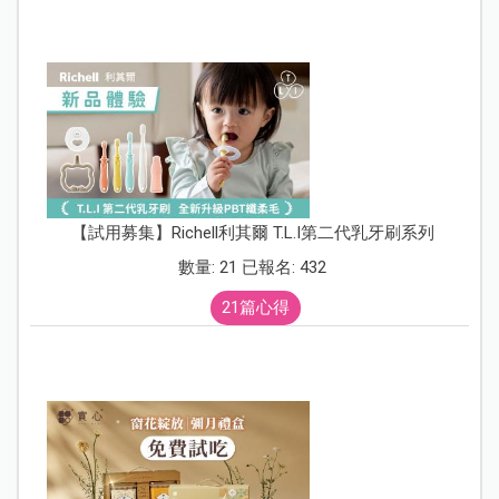
【試用募集】Richell利其爾 T.L.I第二代乳牙刷系列
數量: 21 已報名: 432
21篇心得