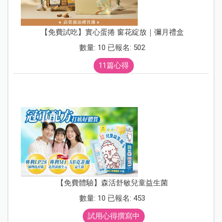
【免費試吃】實心蛋捲 窗花綻放｜彌月禮盒
數量: 10 已報名: 502
11篇心得
【免費體驗】森活舒敏兒童益生菌
數量: 10 已報名: 453
試用心得撰寫中