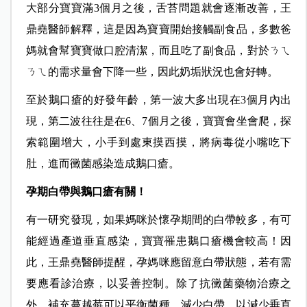
大部分寶寶滿3個月之後，舌苔問題就會逐漸改善，
王
鼎堯醫師解釋，
這是因為寶寶開始接觸副食品，多數爸
媽就會幫寶寶做口腔清潔，而且吃了副食品，對於ㄋㄟ
ㄋㄟ的需求量會下降一些，因此奶垢狀況也會好轉。
至於鵝口瘡的好發年齡，第一波大多出現在3個月內出
現，第二波往往是在6、7個月之後，寶寶會坐會爬，探
索範圍增大，小手到處東摸西摸，將病毒從小嘴吃下
肚，進而黴菌感染造成鵝口瘡。
孕期白帶與鵝口瘡有關！
有一研究發現，如果媽咪於懷孕期間的白帶較多，有可
能經過產道垂直感染，寶寶罹患鵝口瘡機會較高！因
此，
王鼎堯醫師提醒，
孕媽咪應留意白帶狀態，若有需
要應看診治療，以妥善控制。除了抗黴菌藥物治療之
外，補充蔓越莓可以平衡菌種，減少白帶，以減少垂直