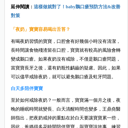
延伸閱讀：
這樣做就對了！baby鵝口瘡預防方法&改善
對策
「夜奶」寶寶容易喝出舌苔？
有喝夜奶習慣的寶寶，口腔會有好幾個小時沒有清潔，
長時間讓食物殘渣留在口腔，寶寶就有較高的風險會轉
變成鵝口瘡。如果夜奶沒有戒除，不僅是鵝口瘡問題，
當寶寶長牙之後，還有奶瓶性齲齒的疑慮。因此，如果
可以儘早戒除夜奶，就可以避免鵝口瘡及蛀牙問題。
白天多陪伴寶寶
至於如何戒除夜奶？一般而言，寶寶滿一個月之後，夜
晚的睡眠時間就變長、白天清醒時間也變多，
王鼎堯醫
師指出，
把夜奶戒掉的重點在於白天要讓寶寶累一些，
因此，爸媽得多花時間陪伴寶寶，與寶寶說故事、練習