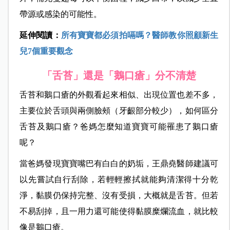
帶源或感染的可能性。
延伸閱讀：
所有寶寶都必須拍嗝嗎？醫師教你照顧新生
兒7個重要觀念
「舌苔」還是「鵝口瘡」分不清楚
舌苔和鵝口瘡的外觀看起來相似、出現位置也差不多，
主要位於舌頭與兩側臉頰（牙齦部分較少），如何區分
舌苔及鵝口瘡？爸媽怎麼知道寶寶可能罹患了鵝口瘡
呢？
當爸媽發現寶寶嘴巴有白白的奶垢，
王鼎堯醫師
建議可
以先嘗試自行刮除，若輕輕擦拭就能夠清潔得十分乾
淨，黏膜仍保持完整、沒有受損，大概就是舌苔。但若
不易刮掉，且一用力還可能使得黏膜糜爛流血，就比較
像是鵝口瘡。