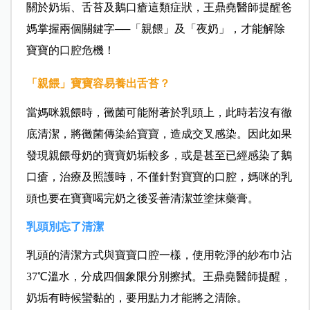
關於奶垢、舌苔及鵝口瘡這類症狀，
王鼎堯醫師提醒爸
媽掌握兩個關鍵字──「親餵」及「夜奶」，才能解除
寶寶的口腔危機！
「親餵」寶寶容易養出舌苔？
當媽咪親餵時，黴菌可能附著於乳頭上，此時若沒有徹
底清潔，將黴菌傳染給寶寶，造成交叉感染。因此如果
發現親餵母奶的寶寶奶垢較多，或是甚至已經感染了鵝
口瘡，治療及照護時，不僅針對寶寶的口腔，媽咪的乳
頭也要在寶寶喝完奶之後妥善清潔並塗抹藥膏。
乳頭別忘了清潔
乳頭的清潔方式與寶寶口腔一樣，使用乾淨的紗布巾沾
37℃溫水，分成四個象限分別擦拭。
王鼎堯醫師提醒，
奶垢有時候蠻黏的，要用點力才能將之清除。