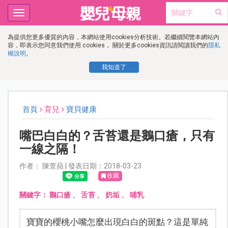
Toggle
navigation
為提供您更多優質的內容，本網站使用cookies分析技術。若繼續閱覽本網站內
容，即表示您同意我們使用 cookies， 關於更多cookies資訊請閱讀我們的
隱私
權說明
。
我知道了
首頁
育兒
寶貝健康
嘴巴白白的？舌苔還是鵝口瘡，只有
一線之隔！
作者： 陳萱蘋 | 發表日期：2018-03-23
收藏
關鍵字：
鵝口瘡
、
舌苔
、
奶垢
、
哺乳
寶寶的櫻桃小嘴怎麼出現白白的斑點？這是單純