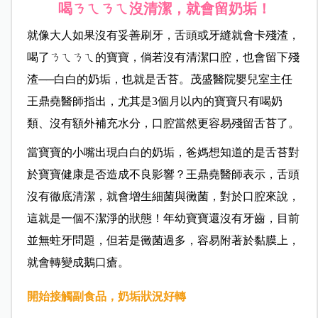
喝ㄋㄟㄋㄟ沒清潔，就會留奶垢！
就像大人如果沒有妥善刷牙，舌頭或牙縫就會卡殘渣，
喝了ㄋㄟㄋㄟ的寶寶，倘若沒有清潔口腔，也會留下殘
渣──白白的奶垢，也就是舌苔。
茂盛醫院嬰兒室主任
王鼎堯醫師指出，
尤其是3個月以內的寶寶只有喝奶
類、沒有額外補充水分，口腔當然更容易殘留舌苔了。
當寶寶的小嘴出現白白的奶垢，爸媽想知道的是舌苔對
於寶寶健康是否造成不良影響？
王鼎堯醫師表示，
舌頭
沒有徹底清潔，就會增生細菌與黴菌，對於口腔來說，
這就是一個不潔淨的狀態！年幼寶寶還沒有牙齒，目前
並無蛀牙問題，但若是黴菌過多，容易附著於黏膜上，
就會轉變成鵝口瘡。
開始接觸副食品，奶垢狀況好轉