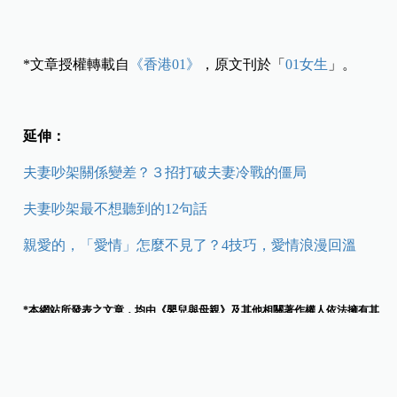
*文章授權轉載自
《香港01》
，原文刊於「
01女生
」。
延伸：
夫妻吵架關係變差？３招打破夫妻冷戰的僵局
夫妻吵架最不想聽到的12句話
親愛的，「愛情」怎麼不見了？4技巧，愛情浪漫回溫
*本網站所發表之文章，均由《嬰兒與母親》及其他相關著作權人依法擁有其
法律權益，若欲引用或轉載網站內容， 請與本公司來信接洽，違者將依法處
理。聯絡信箱：
[email protected]
採訪撰文／陳萱蘋