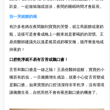
趴姿、一起做瑜珈或游泳，夜間的睡眠時間才會延長。
別一哭就餵奶喝
有許多爸媽在夜間聽到寶寶的哭聲，就立馬親餵或塞奶
瓶，這樣可是會養成晚上一醒來就是要喝奶的習慣。
王
鼎堯醫師
建議先以溫柔搖晃或奶嘴安撫，循序漸進地戒
掉夜奶！
口腔乾淨就不易有舌苔或鵝口瘡！
舌苔和鵝口瘡是一線之隔！
王鼎堯醫師提醒，
寶寶的小
嘴若有奶垢，一旦黴菌增生感染，就要小心從舌苔變成
是鵝口瘡。如果寶寶的口腔清潔得非常乾淨，沒有環境
讓黴菌生長，自然而然不會有罹患鵝口瘡的機會了。