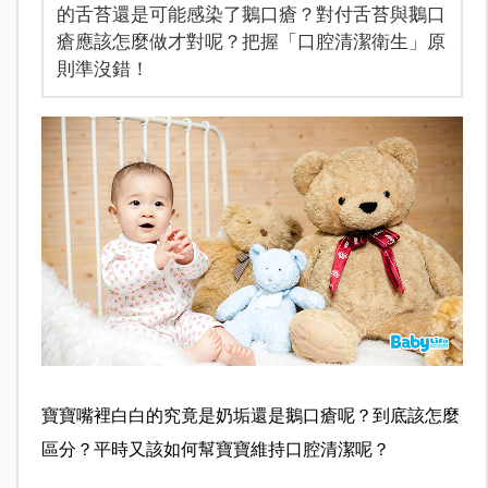
的舌苔還是可能感染了鵝口瘡？對付舌苔與鵝口
瘡應該怎麼做才對呢？把握「口腔清潔衛生」原
則準沒錯！
寶寶嘴裡白白的究竟是奶垢還是鵝口瘡呢？到底該怎麼
區分？平時又該如何幫寶寶維持口腔清潔呢？