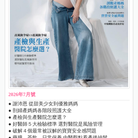
2026年7月號
● 謝沛恩 從甜美少女到優雅媽媽
● 剖婦產媽媽各階段照護大全
● 產檢與生產醫院怎麼選？
● 好醫師５大檢驗標準 選對醫院是風險管理
● 破解４個最常被誤解的寶寶安全感問題
● 藥膳、茶飲、日常保養 中醫觀點看產後掉髮