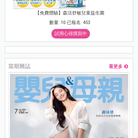
【免費體驗】森活舒敏兒童益生菌
數量: 10 已報名: 453
試用心得撰寫中
當期雜誌
看更多