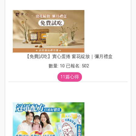
【免費試吃】實心蛋捲 窗花綻放｜彌月禮盒
數量: 10 已報名: 502
11篇心得