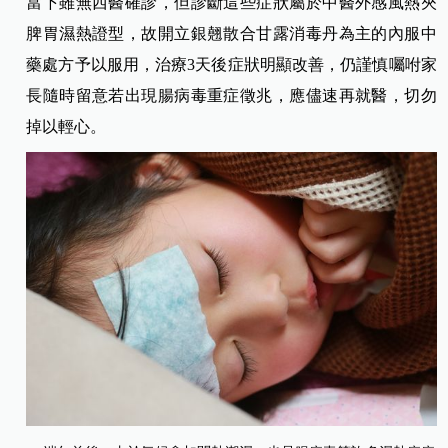
當下雖無西醫確診，但診斷這些症狀屬於中醫外感風熱夾
脾胃濕熱證型，故開立銀翹散合甘露消毒丹為主的內服中
藥處方予以服用，治療3天後症狀明顯改善，仍謹慎囑咐家
長隨時留意若出現腸病毒重症徵兆，應儘速再就醫，切勿
掉以輕心。