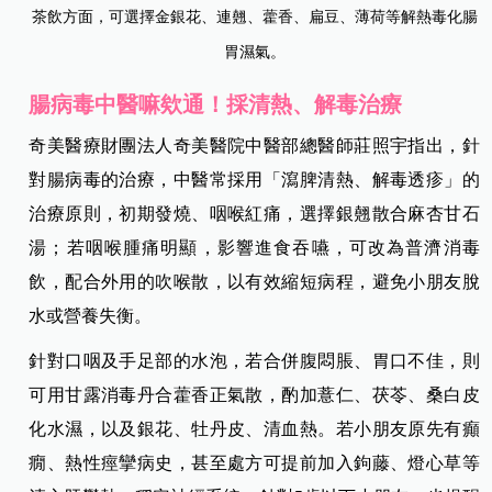
茶飲方面，可選擇金銀花、連翹、藿香、扁豆、薄荷等解熱毒化腸
胃濕氣。
腸病毒中醫嘛欸通！採清熱、解毒治療
奇美醫療財團法人奇美醫院中醫部總醫師莊照宇指出，針
對腸病毒的治療，中醫常採用「瀉脾清熱、解毒透疹」的
治療原則，初期發燒、咽喉紅痛，選擇銀翹散合麻杏甘石
湯；若咽喉腫痛明顯，影響進食吞嚥，可改為普濟消毒
飲，配合外用的吹喉散，以有效縮短病程，避免小朋友脫
水或營養失衡。
針對口咽及手足部的水泡，若合併腹悶脹、胃口不佳，則
可用甘露消毒丹合藿香正氣散，酌加薏仁、茯苓、桑白皮
化水濕，以及銀花、牡丹皮、清血熱。若小朋友原先有癲
癇、熱性痙攣病史，甚至處方可提前加入鉤藤、燈心草等