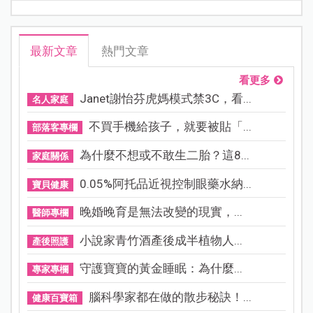
最新文章
熱門文章
看更多
Janet謝怡芬虎媽模式禁3C，看...
名人家庭
不買手機給孩子，就要被貼「...
部落客專欄
為什麼不想或不敢生二胎？這8...
家庭關係
0.05%阿托品近視控制眼藥水納...
寶貝健康
晚婚晚育是無法改變的現實，...
醫師專欄
小說家青竹酒產後成半植物人...
產後照護
守護寶寶的黃金睡眠：為什麼...
專家專欄
腦科學家都在做的散步秘訣！...
健康百寶箱