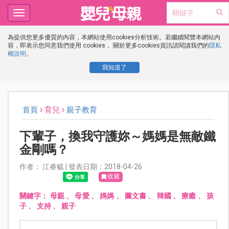
Toggle
navigation
為提供您更多優質的內容，本網站使用cookies分析技術。若繼續閱覽本網站內
容，即表示您同意我們使用 cookies， 關於更多cookies資訊請閱讀我們的
隱私
權說明
。
我知道了
首頁
育兒
親子教育
下輩子，換我守護妳～媽媽是無敵鐵
金剛嗎？
作者： 江睿毓 | 發表日期：2018-04-26
收藏
關鍵字：
母親
、
母愛
、
媽媽
、
圖文書
、
韓國
、
療癒
、
孩
子
、
支持
、
親子