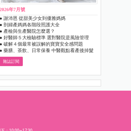
2026年7月號
● 謝沛恩 從甜美少女到優雅媽媽
● 剖婦產媽媽各階段照護大全
● 產檢與生產醫院怎麼選？
● 好醫師５大檢驗標準 選對醫院是風險管理
● 破解４個最常被誤解的寶寶安全感問題
● 藥膳、茶飲、日常保養 中醫觀點看產後掉髮
雜誌訂閱
：10:00~17:30