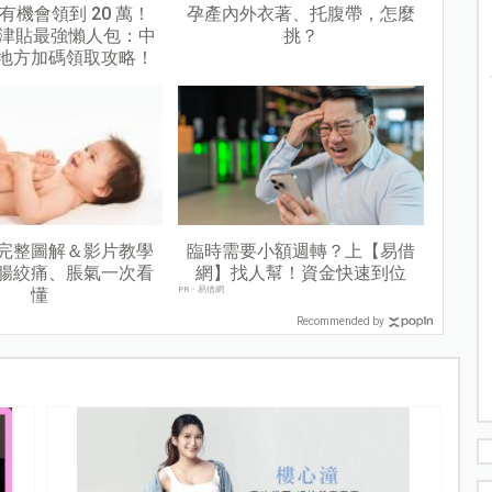
有機會領到 20 萬！
孕產內外衣著、托腹帶，怎麼
生育津貼最強懶人包：中
挑？
萬+地方加碼領取攻略！
完整圖解＆影片教學
臨時需要小額週轉？上【易借
腸絞痛、脹氣一次看
網】找人幫！資金快速到位
懂
PR・易借網
Recommended by