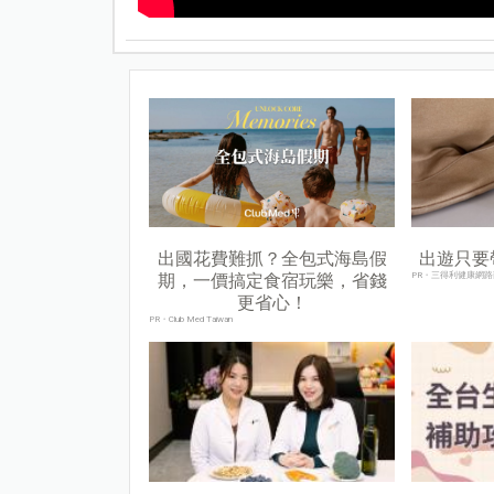
出國花費難抓？全包式海島假
出遊只要
期，一價搞定食宿玩樂，省錢
PR・三得利健康網路
更省心！
PR・Club Med Taiwan