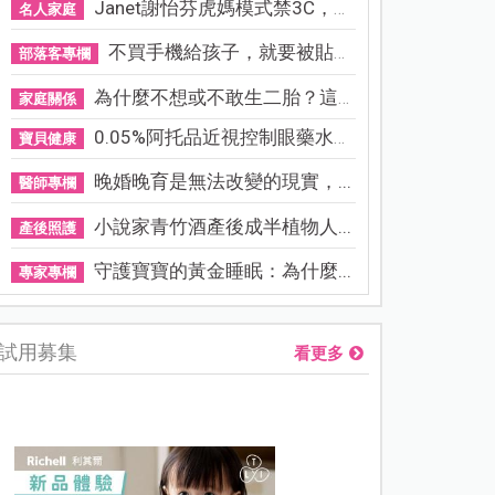
Janet謝怡芬虎媽模式禁3C，看...
名人家庭
不買手機給孩子，就要被貼「...
部落客專欄
為什麼不想或不敢生二胎？這8...
家庭關係
0.05%阿托品近視控制眼藥水納...
寶貝健康
晚婚晚育是無法改變的現實，...
醫師專欄
小說家青竹酒產後成半植物人...
產後照護
守護寶寶的黃金睡眠：為什麼...
專家專欄
試用募集
看更多