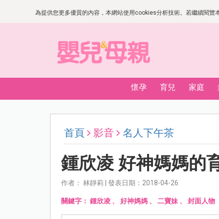
為提供您更多優質的內容，本網站使用cookies分析技術。若繼續閱覽本網
懷孕
育兒
家庭
首頁
影音
名人下午茶
鍾欣凌 好神媽媽的
作者： 林靜莉 | 發表日期：2018-04-26
關鍵字：
鍾欣凌
、
好神媽媽
、
二寶妹
、
封面人物