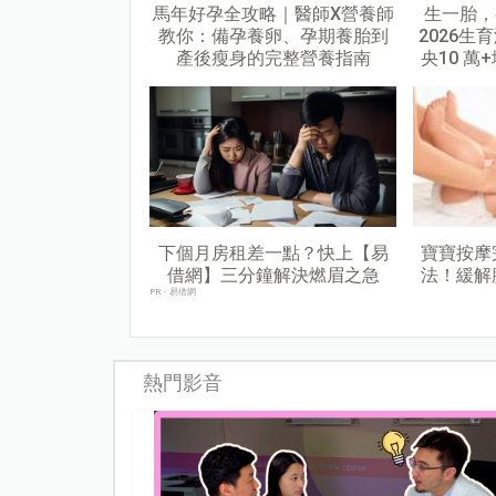
馬年好孕全攻略｜醫師X營養師
生一胎，
教你：備孕養卵、孕期養胎到
2026
產後瘦身的完整營養指南
央10 
下個月房租差一點？快上【易
寶寶按摩
借網】三分鐘解決燃眉之急
法！緩解
PR・易借網
熱門影音