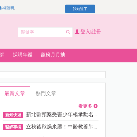
私權說明
。
我知道了
登入|註冊
師
採購年鑑
寵粉月月抽
最新文章
熱門文章
看更多
新北割頸案受害少年楊承勳名...
新知快遞
立秋後秋燥來襲！中醫教養肺...
醫師專欄