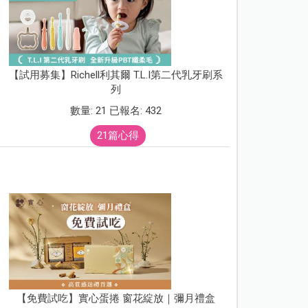
【試用募集】Richell利其爾 T.L.I第二代乳牙刷系
列
數量: 21 已報名: 432
21篇心得
【免費試吃】實心蛋捲 窗花綻放｜彌月禮盒