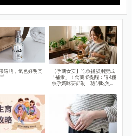
帶這瓶，氣色好明亮
【孕期食安】吃魚補腦別變成
商店
「補汞」！食藥署提醒：這4種
魚孕媽咪要節制，聰明吃魚才
安心