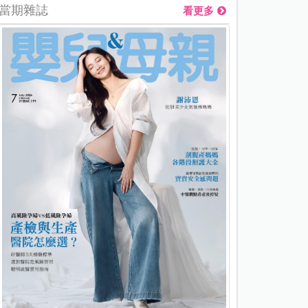
當期雜誌
看更多