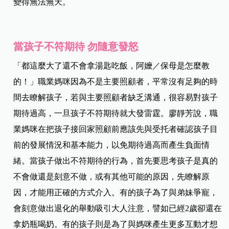
變得無法無天。
當孩子不符期待 勿隨意發怒
「都這麼大了還不會拿湯匙吃飯，阿嬤／保母是怎麼教
的！」職業媽咪因為不是主要照顧者，平常沒有足夠的時
間去瞭解孩子，若與主要照顧者缺乏溝通，很容易對孩子
期待過高，一旦孩子不符期待就大發雷霆。廖靜芳說，職
業媽咪在把孩子接回家照顧前應該先與受托者確認孩子目
前的發展情況和基本能力，以免期待過高而產生負面情
緒。當孩子做出不符期待的行為，首先要思考孩子是真的
不會做還是刻意不做，或有其他可能的原因，先瞭解原
因，才能用正確的方式介入。有的孩子為了與弟妹爭寵，
會刻意做出退化的舉動吸引大人注意，譬如已經2歲卻還在
拿奶瓶喝奶。有的孩子則是為了與媽咪產生更多互動才想