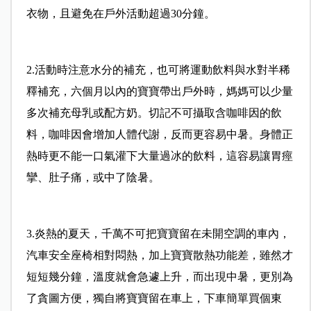
衣物，且避免在戶外活動超過30分鐘。
2.活動時注意水分的補充，也可將運動飲料與水對半稀
釋補充，六個月以內的寶寶帶出戶外時，媽媽可以少量
多次補充母乳或配方奶。切記不可攝取含咖啡因的飲
料，咖啡因會增加人體代謝，反而更容易中暑。身體正
熱時更不能一口氣灌下大量過冰的飲料，這容易讓胃痙
攣、肚子痛，或中了陰暑。
3.炎熱的夏天，千萬不可把寶寶留在未開空調的車內，
汽車安全座椅相對悶熱，加上寶寶散熱功能差，雖然才
短短幾分鐘，溫度就會急遽上升，而出現中暑，更別為
了貪圖方便，獨自將寶寶留在車上，下車簡單買個東