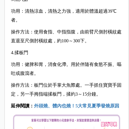
功用：清熱涼血，清熱之力強，適用於體溫超過39℃
者。
操作方法：使用食指、中指指腹，由前臂尺側肘橫紋處
直退至尺側肘橫紋處，約100～300下。
4.揉板門
功用：健脾和胃，消食化滯。用於伴隨有食慾不振、嘔
吐或腹瀉者。
操作方法：板門位於手掌大魚際處。一手抓住寶寶手固
定，另一手拇指端揉板門，揉約3～15分鐘。
延伸閱讀：
外頭燒、體內也燒！5大常見夏季發燒原因