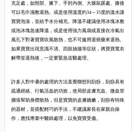
充足處，如頸部、腋下、手肘內側、大腿鼠蹊處、膝後
可以毛巾濕敷退熱。或是使用溫度約34～35度的溫水讓
寶寶泡澡，並給予水分補充。降溫不建議使用冰塊冰敷
或泡冰塊急速降溫，或是使用強力風扇或直接在冷氣出
風孔下對著寶寶吹風散熱，也不可服用退燒藥來退熱。
如果寶寶出現意識不清、四肢抽搐等症狀，將寶寶寬衣
解帶並退熱後，一定要緊急送醫處理。
許多人對中暑的處理的方法直覺聯想到刮痧，刮痧具有
疏通經絡、行氣活血的功效，使局部皮膚充血、微血管
擴張幫助身體散熱，但是寶寶的皮膚嬌嫩，刮痧有特殊
的器材，並搭配輕巧的手法，不建議家長在家親自操
作，應找專業中醫師處理，以免寶寶受傷。