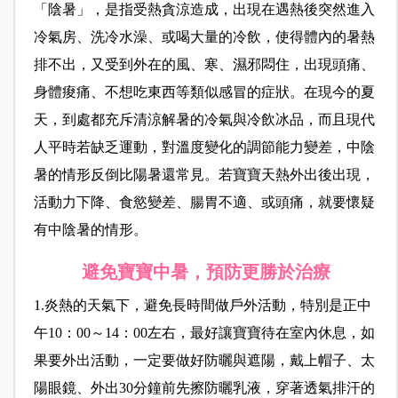
「陰暑」，是指受熱貪涼造成，出現在遇熱後突然進入
冷氣房、洗冷水澡、或喝大量的冷飲，使得體內的暑熱
排不出，又受到外在的風、寒、濕邪悶住，出現頭痛、
身體痠痛、不想吃東西等類似感冒的症狀。在現今的夏
天，到處都充斥清涼解暑的冷氣與冷飲冰品，而且現代
人平時若缺乏運動，對溫度變化的調節能力變差，中陰
暑的情形反倒比陽暑還常見。若寶寶天熱外出後出現，
活動力下降、食慾變差、腸胃不適、或頭痛，就要懷疑
有中陰暑的情形。
避免寶寶中暑，預防更勝於治療
1.炎熱的天氣下，避免長時間做戶外活動，特別是正中
午10：00～14：00左右，最好讓寶寶待在室內休息，如
果要外出活動，一定要做好防曬與遮陽，戴上帽子、太
陽眼鏡、外出30分鐘前先擦防曬乳液，穿著透氣排汗的