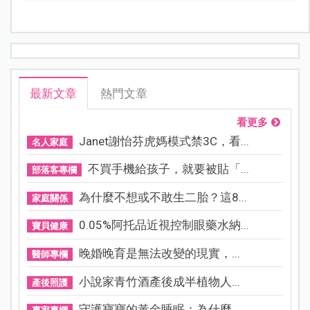
最新文章
熱門文章
看更多
Janet謝怡芬虎媽模式禁3C，看...
名人家庭
不買手機給孩子，就要被貼「...
部落客專欄
為什麼不想或不敢生二胎？這8...
家庭關係
0.05%阿托品近視控制眼藥水納...
寶貝健康
晚婚晚育是無法改變的現實，...
醫師專欄
小說家青竹酒產後成半植物人...
產後照護
守護寶寶的黃金睡眠：為什麼...