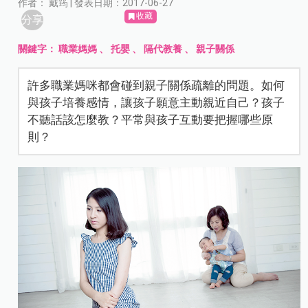
作者： 戴筠 | 發表日期：2017-06-27
收藏
分享
關鍵字：
職業媽媽
、
托嬰
、
隔代教養
、
親子關係
許多職業媽咪都會碰到親子關係疏離的問題。如何
與孩子培養感情，讓孩子願意主動親近自己？孩子
不聽話該怎麼教？平常與孩子互動要把握哪些原
則？