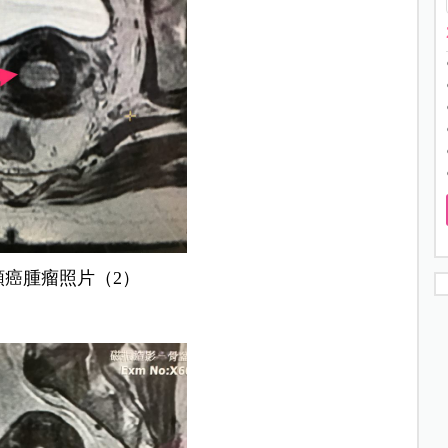
頸癌腫瘤照片（2）