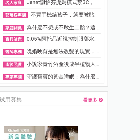
Janet謝怡芬虎媽模式禁3C，看...
名人家庭
不買手機給孩子，就要被貼「...
部落客專欄
為什麼不想或不敢生二胎？這8...
家庭關係
0.05%阿托品近視控制眼藥水納...
寶貝健康
晚婚晚育是無法改變的現實，...
醫師專欄
小說家青竹酒產後成半植物人...
產後照護
守護寶寶的黃金睡眠：為什麼...
專家專欄
試用募集
看更多