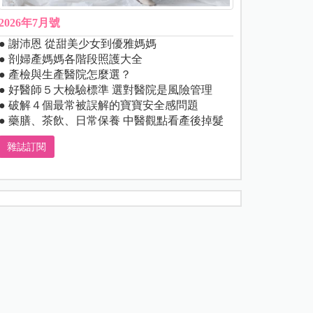
2026年7月號
● 謝沛恩 從甜美少女到優雅媽媽
● 剖婦產媽媽各階段照護大全
● 產檢與生產醫院怎麼選？
● 好醫師５大檢驗標準 選對醫院是風險管理
● 破解４個最常被誤解的寶寶安全感問題
● 藥膳、茶飲、日常保養 中醫觀點看產後掉髮
雜誌訂閱