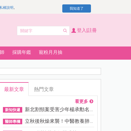
私權說明
。
我知道了
登入|註冊
師
採購年鑑
寵粉月月抽
最新文章
熱門文章
看更多
新北割頸案受害少年楊承勳名...
新知快遞
立秋後秋燥來襲！中醫教養肺...
醫師專欄