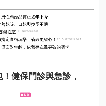
：男性精蟲品質正逐年下降
改善乾咳、口乾與換季不適
？關鍵在這
PR・台灣癌症基金會
價搞定食宿玩樂，省錢更省心！
PR・Club Med Taiwan
！但面對年齡，依舊存在難突破的關卡
包！健保門診與急診，
收藏