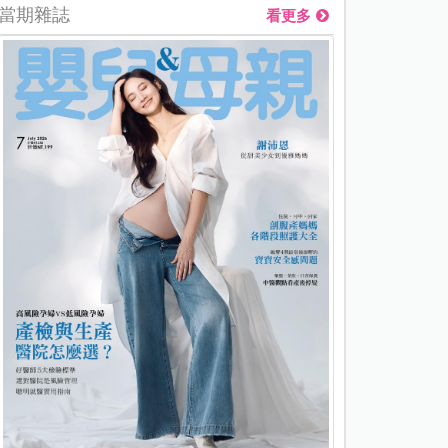
當期雜誌
看更多