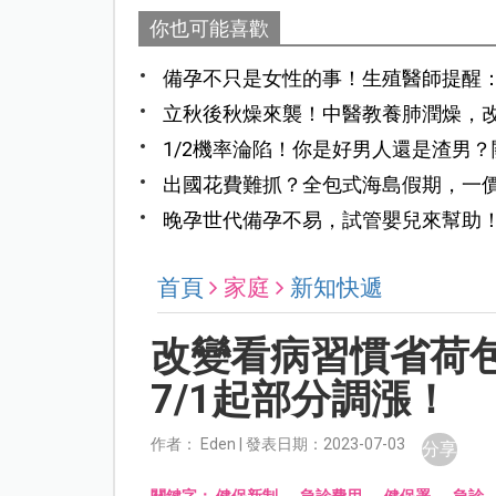
你也可能喜歡
備孕不只是女性的事！生殖醫師提醒
立秋後秋燥來襲！中醫教養肺潤燥，
1/2機率淪陷！你是好男人還是渣男
出國花費難抓？全包式海島假期，一
晚孕世代備孕不易，試管嬰兒來幫助
首頁
家庭
新知快遞
改變看病習慣省荷
7/1起部分調漲！
作者： Eden | 發表日期：2023-07-03
分享