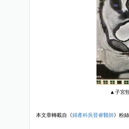
▲子宮
本文章轉載自《
婦產科吳晉睿醫師
》粉