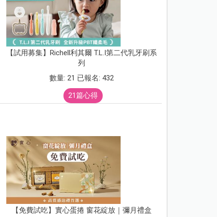
【試用募集】Richell利其爾 T.L.I第二代乳牙刷系
列
數量: 21 已報名: 432
21篇心得
【免費試吃】實心蛋捲 窗花綻放｜彌月禮盒