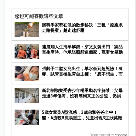
您也可能喜歡這些文章
腦科學家都在做的散步秘訣！三種「療癒系
走路提案」越走越舒壓
連晨翔人生清單解鎖：穿父女裝出門！劉品
言生產時、他承諾照顧這個家，寵妻女舉動
曝光
張齡予二胎女兒出生，羊水低到超兇險！凍
卵、試管貫徹生育自主權：「想不想生，而
非能不能生」
新北割頸案受害少年楊承勳名字解禁！父母
走過3年傷痛，沒有等到真正的公道，仍捐
550萬守護校園
5歲女童染A型流感，3歲弟和爸爸全中！
醫：A流較B流易重症，兒童出現3症狀莫輕
忽
Recommended by