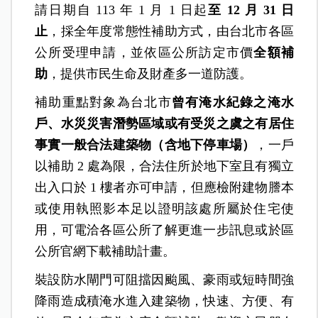
請日期自 113 年 1 月 1 日起
至 12
月 31
日
止
，採全年度常態性補助方式，由台北市各區
公所受理申請，並依區公所訪定市價
全額補
助
，提供市民生命及財產多一道防護。
補助重點對象為台北市
曾有淹水紀錄之淹水
戶、水災災害潛勢區域或有受災之虞之有居住
事實一般合法建築物（含地下停車場）
，一戶
以補助 2 處為限，合法住所於地下室且有獨立
出入口於 1 樓者亦可申請，但應檢附建物謄本
或使用執照影本足以證明該處所屬於住宅使
用，可電洽各區公所了解更進一步訊息或於區
公所官網下載補助計畫。
裝設防水閘門可阻擋因颱風、豪雨或短時間強
降雨造成積淹水進入建築物，快速、方便、有