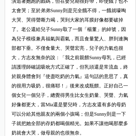
演追著她跑的戲碼，但在嬰兒期很好帶，即使餓了也不
太會哭；至於弟弟Sunny則是完全餓不得，一餓就嚎啕
大哭、哭得聲嘶力竭，哭到大家的耳膜好像都要破掉
了。老公還給兒子Sunny取了一個「楊董」的綽號，因
為兒子
模樣兼具福氣與霸氣，而且食量驚人、
胖到連胸
部都下垂。不僅食量大、哭聲宏亮，兒子的力氣也很
大，方志友無奈的說：「我之前親餵Sunny母乳，已經
請護理師確認吸吮方式正確了，但乳頭還是常流血，終
於親身體會到『使盡吃奶的力氣』這句話的意思了，真
的很用力吸奶，很痛耶！」後來改成瓶餵。正好自己一
個女兒一個兒子，總覺得男生比女生奶量、哭聲、力氣
好像都更大，當Mia還是嬰兒時，方志友還有多的母奶
可以分給其他親友的兩個小孩喝；但是
Sunny則是一下
子就把她全部的存奶都喝個精光。如果不讓他喝那麼多
奶就會大哭，
做母親的
也很無奈。