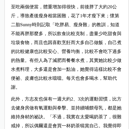
至吃兩個便當，體重增加得很快，前後胖了大約20公
斤，導致產後瘦身相當困難，花了1年才瘦下來；懷第
二胎Sunny時則記取「吃胖易、瘦身難」的教訓，知道
不能再胖那麼多，所以飲食比較克制，盡量少吃甜食與
垃圾食物，而且也因喜歡烹飪而大多自己做飯，自己煮
的比較健康也比較安心、營養均衡，比較不會吃下過多
的熱量。有些人為了減肥而餐餐水煮，其實她比較少做
水煮料理，大多還是會加一點油，她覺得這樣比較不會
便祕、皮膚也比較水噹噹。每天也會多喝水，幫助代
謝。
此外，方志友也保有一週大約2、3次的運動習慣，比方
去健身房做有氧運動與拳擊、並持續哺餵母乳，都是她
維持
身材的祕訣。「不過，我實在太愛喝奶茶了，很難
戒掉，所以偶爾還是會買一杯奶茶犒賞自己。我覺得即