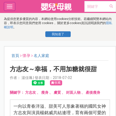
Toggle
navigation
為提供您更多優質的內容，本網站使用cookies分析技術。若繼續閱覽本網站內
容，即表示您同意我們使用 cookies， 關於更多cookies資訊請閱讀我們的
隱私
權說明
。
我知道了
首頁
懷孕
名人家庭
方志友～幸福，不用加糖就很甜
作者： 湯佳珮 | 發表日期：2018-07-02
收藏
關鍵字：
方志友
、
瘦身
、
膚質
、
封面人物
、
產後瘦身
一向以青春洋溢、甜美可人形象著稱的國民女神
方志友與演員楊銘威共結連理，育有兩個可愛的