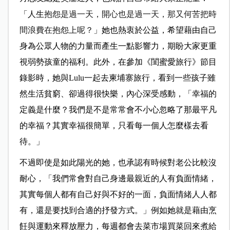
「人生
抱怨是過一天，開心也是過一天，那又何苦把時
間浪費在抱怨上呢？
」她也熱衷於公益，希望藉由自己
身為公眾人物的力量而產生一點影響力，期盼大家更重
視弱勢孩童的福利。此外，在參加《閨蜜愛旅行》節目
錄影時，她與Lulu一起去柬埔寨旅行，看到一些孩子雖
然生活貧窮、卻過得很快樂，內心深受感動
，「幸福的
定義是什麼？我們是不是常常會不小心忽略了那最平凡
的幸福？其實幸福很簡單，只看每一個人怎麼樣去看
待。」
不過即使是如此陽光的她，也承認有時候對老公比較沒
耐心，「我們常會對自己身邊最親近的人有負面情緒，
其實每個人都有自己好與不好的一面，負面情緒人人都
有，還是要找到合適的抒發方式。」例如她就是藉由烹
飪與運動來釋放壓力，每週都會去菜市場買菜回來煮給