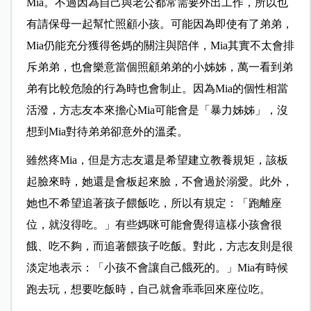
Mia。不過因為自己與老公都常需要外出工作，所以也
有請保母一起幫忙照顧小孩。可能因為即使有了弟弟，
Mia仍能充分獲得爸媽的關注與陪伴，Mia其實不太會排
斥弟弟，也會樂意當個照顧弟弟的小姊姊，萬一看到弟
弟有比較危險的行為時也會制止。因為Mia的個性相當
活潑，方志友本來擔心Mia可能會是「暴力姊姊」，沒
想到Mia對待弟弟卻意外的溫柔。
雖然疼Mia，但是方志友還是希望建立教養規矩，該板
起臉來時，她還是會板起來臉，不會過於溺愛。此外，
她也不希望追著孩子餵飯吃，所以有規定：「跑離座
位，就沒得吃。」有些媽咪可能會覺得這樣小孩會很
餓、吃不夠，而追著餵孩子吃飯。對此，方志友則是很
淡定地表示：「小孩不會讓自己餓死的。」Mia有時候
跑去玩，想要吃飯時，自己就會乖乖回來座位吃。